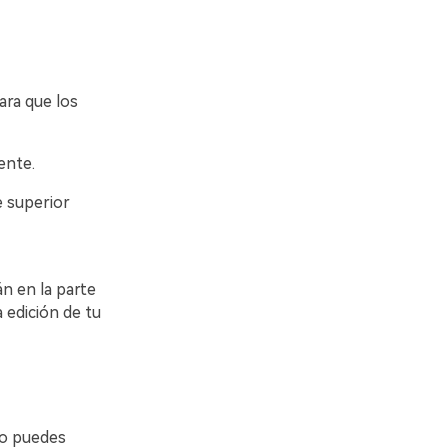
ra que los
ente.
e superior
n en la parte
a edición de tu
No puedes