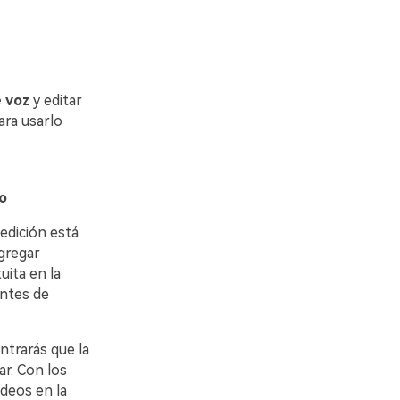
 voz
y editar
ara usarlo
o
edición está
gregar
uita en la
antes de
ntrarás que la
r. Con los
deos en la