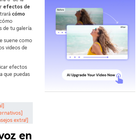
ar
efectos de
strará
cómo
 cómo
de tu galería.
que suene como
os videos de
icar efectos
ra que puedas
l]
ernativos]
sejos extra!]
voz en