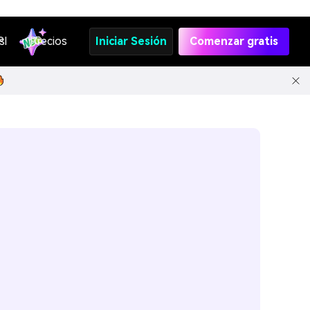
s
PI
Precios
Iniciar Sesión
Comenzar gratis