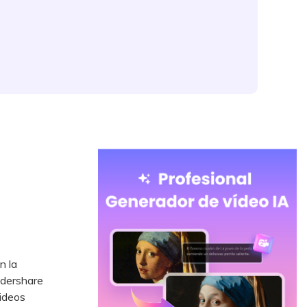
n la
ndershare
videos