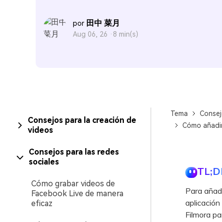
田中 菜月
por
Aug 06, 26 ·
8 min(s)
Tema
Consej
Consejos para la creación de
Cómo añadir
videos
Consejos para las redes
sociales
TL;D
Cómo grabar videos de
Para añadi
Facebook Live de manera
aplicación
eficaz
Filmora pa