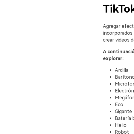
TikTok
Agregar efecto
incorporados 
crear videos d
A continuaci
explorar:
Ardilla
Baríton
Micrófo
Electrón
Megáfo
Eco
Gigante
Batería 
Helio
Robot