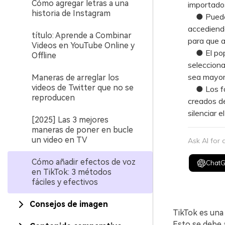
Cómo agregar letras a una
importados
historia de Instagram
● Puedes a
accediendo
título: Aprende a Combinar
para que a
Videos en YouTube Online y
● El popul
Offline
selecciona
sea mayor 
Maneras de arreglar los
videos de Twitter que no se
● Los fall
reproducen
creados de
silenciar 
[2025] Las 3 mejores
maneras de poner en bucle
un video en TV
Ask AI for
Cómo añadir efectos de voz
Chat
en TikTok: 3 métodos
fáciles y efectivos
Consejos de imagen
TikTok es una
Esto se debe a