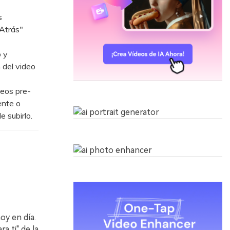
s
"Atrás"
o y
 del video
deos pre-
ente o
e subirlo.
oy en día.
a ti" de la