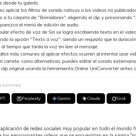
 desde tu galería.
plicar los filtros de sonido nativos a los videos no publicado
 a tu carpeta de "Borradores", eligiendo el clip y presionando 
parezca el menú de edición de audio.
ar efecto de voz de Siri se logra escribiendo texto en el vide
ndo la opción "Texto a voz", siendo un requisito que la duración
al tiempo que tarda la voz en leer el mensaje.
os más comunes al aplicar efectos ocurren al intentar usar vi
l carrete; como alternativas, puedes editar el sonido externam
el clip original usando la herramienta Online UniConverter antes d
 a summary
GPT
Perplexity
Gemini
Claude
Grok
 aplicación de redes sociales muy popular en todo el mundo h
 los emocionantes videos que se encuentran en la página "par