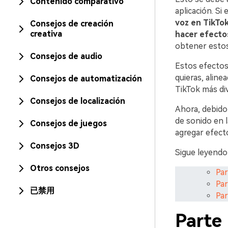
Contenido comparativo
aplicación. Si
voz en TikTo
Consejos de creación
creativa
hacer efecto
obtener estos
Consejos de audio
Estos efectos
quieras, aline
Consejos de automatización
TikTok más di
Consejos de localización
Ahora, debido 
de sonido en l
Consejos de juegos
agregar efect
Consejos 3D
Sigue leyendo 
Otros consejos
Par
Par
已禁用
Par
Parte