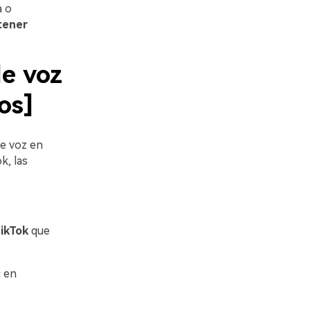
a o
tener
de voz
os]
e voz en
k, las
TikTok
que
c en