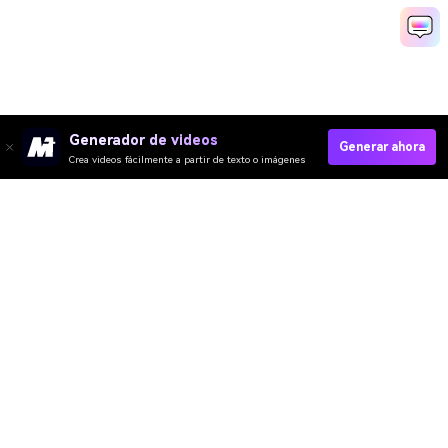
Generador de videos
Generar ahora
Crea videos fácilmente a partir de texto o imágenes
4.7
Online video muter
calificación
(162,357
de calidad:
Votes)
¡Tienes que convertir y descargar al menos 1 archivo para calificar!
Nosotros ya hemos convertido
361,719,290
archivos con un tamaño total
de
10,124
TB