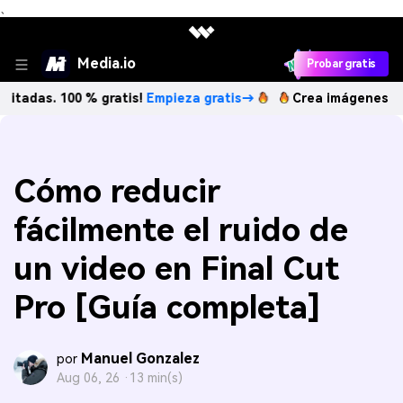
、
Media.io
Probar gratis
00 % gratis!
Empieza gratis→
Crea imágenes IA ilimitadas
Cómo reducir
fácilmente el ruido de
un video en Final Cut
Pro [Guía completa]
Manuel Gonzalez
por
Aug 06, 26 ·
13 min(s)