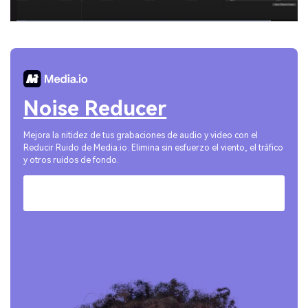
Noise Reducer
Mejora la nitidez de tus grabaciones de audio y video con el
Reducir Ruido de Media.io. Elimina sin esfuerzo el viento, el tráfico
y otros ruidos de fondo.
Pruébalo Online