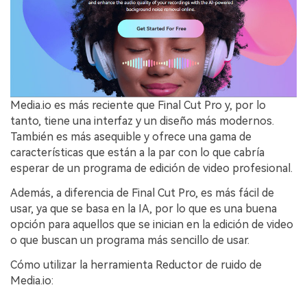
Media.io es más reciente que Final Cut Pro y, por lo
tanto, tiene una interfaz y un diseño más modernos.
También es más asequible y ofrece una gama de
características que están a la par con lo que cabría
Crea imágenes IA
esperar de un programa de edición de video profesional.
ilimitadas. 100 %
Además, a diferencia de Final Cut Pro, es más fácil de
gratis!
usar, ya que se basa en la IA, por lo que es una buena
opción para aquellos que se inician en la edición de video
o que buscan un programa más sencillo de usar.
Empieza Gratis→
Cómo utilizar la herramienta Reductor de ruido de
Media.io: