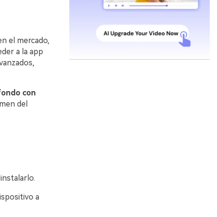
en el mercado,
eder a la app
avanzados,
 fondo con
umen del
nstalarlo.
ispositivo a