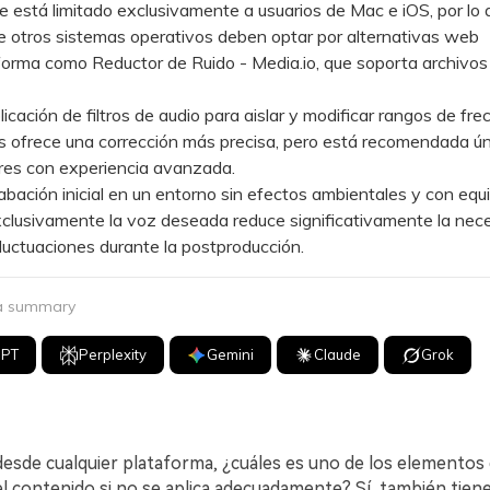
stá limitado exclusivamente a usuarios de Mac e iOS, por lo 
e otros sistemas operativos deben optar por alternativas web
forma como Reductor de Ruido - Media.io, que soporta archivos
ación de filtros de audio para aislar y modificar rangos de fre
os ofrece una corrección más precisa, pero está recomendada 
res con experiencia avanzada.
ción inicial en un entorno sin efectos ambientales y con equ
clusivamente la voz deseada reduce significativamente la nec
 fluctuaciones durante la postproducción.
 a summary
GPT
Perplexity
Gemini
Claude
Grok
 desde cualquier plataforma, ¿cuáles es uno de los elementos
el contenido si no se aplica adecuadamente? Sí, también tien