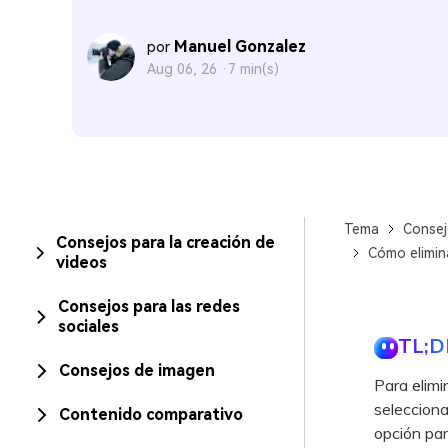
Manuel Gonzalez
por
Aug 06, 26 ·
7 min(s)
Tema
Consej
Consejos para la creación de
Cómo elimin
videos
Consejos para las redes
sociales
TL;D
Consejos de imagen
Para elimi
selecciona 
Contenido comparativo
opción para