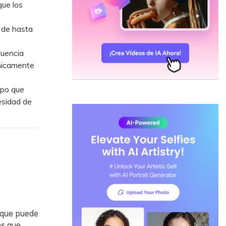
que los
 de hasta
cuencia
únicamente
ipo que
esidad de
 que puede
es que