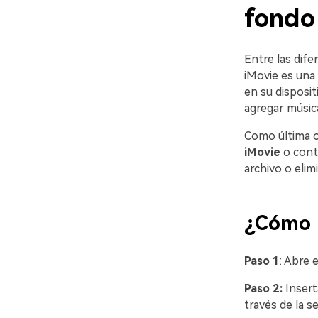
fondo
Entre las dife
iMovie es una 
en su disposit
agregar música
Como última o
iMovie
o cont
archivo o eli
¿Cómo 
Paso 1
: Abre 
Paso 2:
Inserta
través de la s