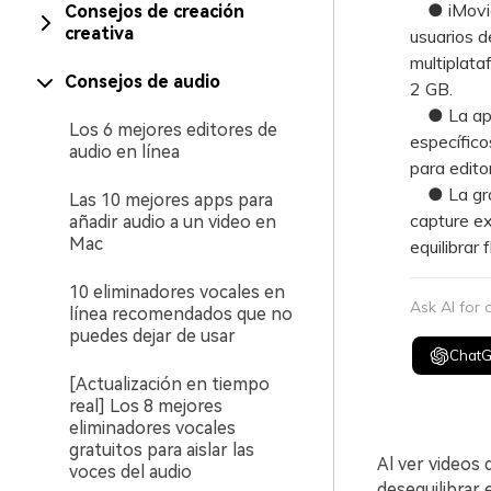
● iMovie e
Consejos de creación
creativa
usuarios d
multiplata
Consejos de audio
2 GB.
● La aplic
Los 6 mejores editores de
específic
audio en línea
para edito
● La graba
Las 10 mejores apps para
capture ex
añadir audio a un video en
Mac
equilibrar
10 eliminadores vocales en
Ask AI for
línea recomendados que no
puedes dejar de usar
Chat
[Actualización en tiempo
real] Los 8 mejores
eliminadores vocales
gratuitos para aislar las
Al ver videos
voces del audio
desequilibrar 