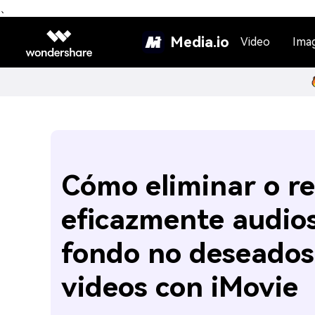
、
Media.io
Video
Ima
Cómo eliminar o re
eficazmente audio
fondo no deseados
videos con iMovie