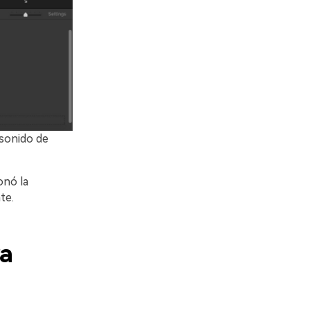
 sonido de
onó la
te.
ra