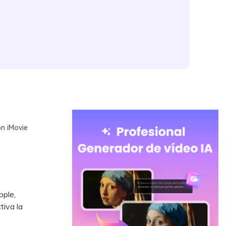
n iMovie
pple,
tiva la