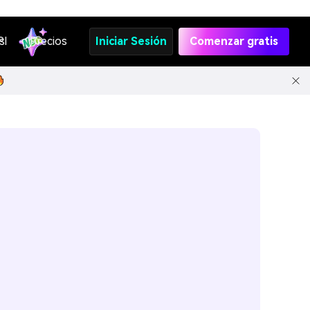
s
PI
Precios
Iniciar Sesión
Comenzar gratis