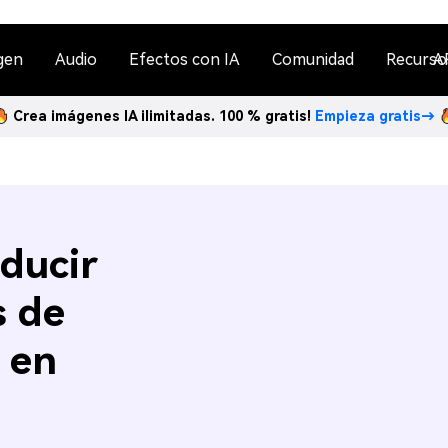
gen
Audio
Efectos con IA
Comunidad
Recurso
A
Crea imágenes IA ilimitadas. 100 % gratis!
Empieza gratis→
ducir
s de
 en