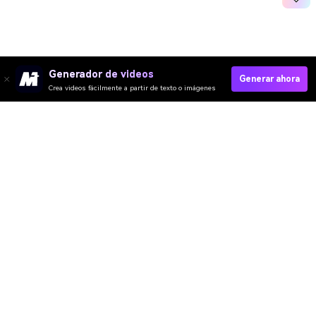
Generador de videos
Generar ahora
Crea videos fácilmente a partir de texto o imágenes
Media.io Online Tools
Quality Rating:
Convierte Video A MP3 Ahora
4.7
(162,357 Votos)
¡Necesitas editar, convertir o comprimir y descargar al menos 1 archivo
para calificar!
Ya hemos procesado perfectamente archivos
360,300,834
con un
tamaño total de
10,124
TB
Video IA