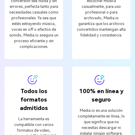
conversión sea fluida y sin
escuchar música
errores, perfecta tanto para
casualmente, para uso
necesidades casuales como
profesional o para
profesionales. Ya sea que
archivado, Media.io
estés extrayendo música,
garantiza que los archivos
voces en off o efectos de
convertidos mantengan alta
sonido, Media.io asegura un
fidelidad y consistencia.
proceso eficiente y sin
complicaciones.
Todos los
100% en línea y
formatos
seguro
admitidos
Media.io es una solución
completamente en línea, lo
La herramienta es
que significa que no
compatible con varios
necesitas descargar ni
formatos de video,
instalar ningún software.