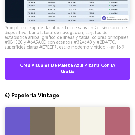
Prompt: mockup de dashboard ui de saas en 2d, sin marco de
dispositivo, barra lateral de navegación, tarjetas de
estadística arriba, gráfico de líneas y tabla, colores principales
#0B1320 y #6A5ACD con acentos #32A6A8 y #2D4F7C,
superficies claras #E7EEF7, estilo moderno y nítido --ar 16:9
Crea Visuales De Paleta Azul Pizarra Con IA
Gratis
4) Papelería Vintage