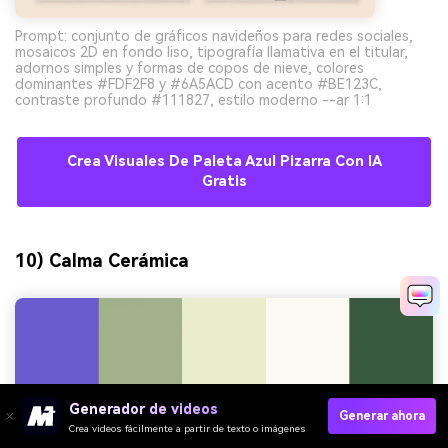
Prompt: conjunto de gráficos navideños para redes sociales,
mosaicos 2D en fondo liso, tipografía llamativa en el titular,
adornos simples y formas de copos de nieve, colores
dominantes #FDF2F8 y #6A5ACD con acento #BE123C,
contraste profundo #111827, estilo moderno --ar 1:1
Crea Visuales De Paleta Azul Pizarra Con IA
Gratis
10) Calma Cerámica
Generador de videos
Generar ahora
Crea videos fácilmente a partir de texto o imágenes