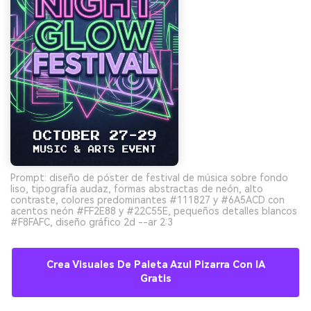
Prompt: diseño de póster de festival de música sobre fondo
liso, tipografía audaz, formas abstractas de neón, alto
contraste, colores predominantes #111827 y #6A5ACD con
acentos neón #FF2E88 y #22C55E, pequeños detalles blancos
#F8FAFC, diseño gráfico 2d --ar 2:3
Crea Visuales De Paleta Azul Pizarra Con IA
Gratis