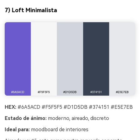
7) Loft Minimalista
HEX:
#6A5ACD #F5F5F5 #D1D5DB #374151 #E5E7EB
Estado de ánimo:
moderno, aireado, discreto
Ideal para:
moodboard de interiores