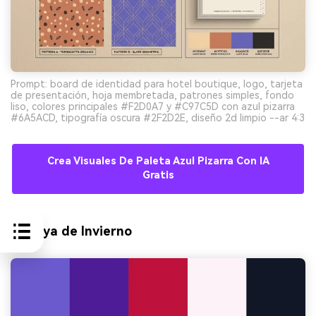
Prompt: board de identidad para hotel boutique, logo, tarjeta
de presentación, hoja membretada, patrones simples, fondo
liso, colores principales #F2D0A7 y #C97C5D con azul pizarra
#6A5ACD, tipografía oscura #2F2D2E, diseño 2d limpio --ar 4:3
Crea Visuales De Paleta Azul Pizarra Con IA
Gratis
9) Baya de Invierno