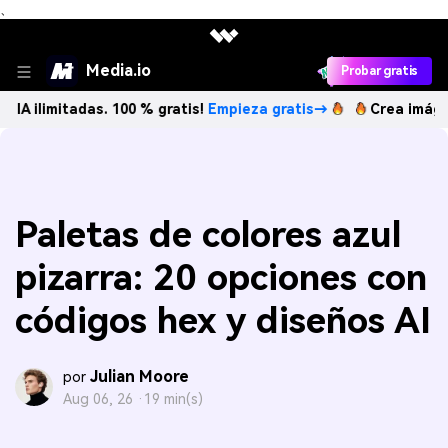
、
Media.io
Probar gratis
itadas. 100 % gratis!
Empieza gratis→
Crea imágenes IA il
Paletas de colores azul
pizarra: 20 opciones con
códigos hex y diseños AI
Julian Moore
por
Aug 06, 26 ·
19 min(s)