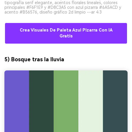
tipografía serif elegante, acentos florales lineales, colores
principales #F6F1E9 y #D8C3A5 con azul pizarra #6A5ACD y
acento #B56576, diseño gráfico 2d limpio --ar 4:3
Crea Visuales De Paleta Azul Pizarra Con IA
Gratis
5) Bosque tras la lluvia