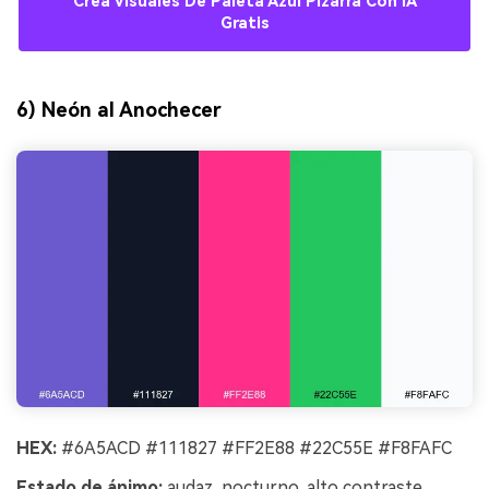
Crea Visuales De Paleta Azul Pizarra Con IA
Gratis
6) Neón al Anochecer
HEX:
#6A5ACD #111827 #FF2E88 #22C55E #F8FAFC
Estado de ánimo:
audaz, nocturno, alto contraste