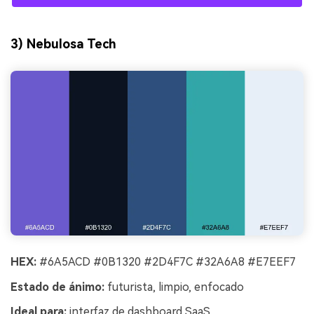
3) Nebulosa Tech
HEX:
#6A5ACD #0B1320 #2D4F7C #32A6A8 #E7EEF7
Estado de ánimo:
futurista, limpio, enfocado
Ideal para:
interfaz de dashboard SaaS