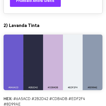
Pruébalo Ahora Gratis
2) Lavanda Tinta
HEX:
#6A5ACD #2B2D42 #CDB4DB #EDF2F4
#8D99AE