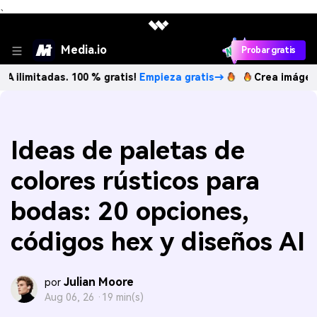
、
Media.io
Probar gratis
adas. 100 % gratis!
Empieza gratis→
Crea imágenes IA ilim
Ideas de paletas de
colores rústicos para
bodas: 20 opciones,
códigos hex y diseños AI
Julian Moore
por
Aug 06, 26 ·
19 min(s)