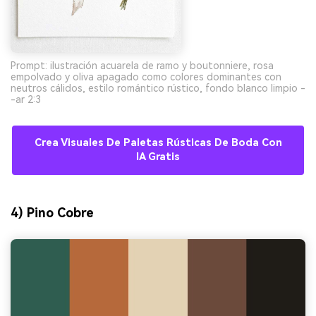
Prompt: ilustración acuarela de ramo y boutonniere, rosa
empolvado y oliva apagado como colores dominantes con
neutros cálidos, estilo romántico rústico, fondo blanco limpio -
-ar 2:3
Crea Visuales De Paletas Rústicas De Boda Con
IA Gratis
4) Pino Cobre