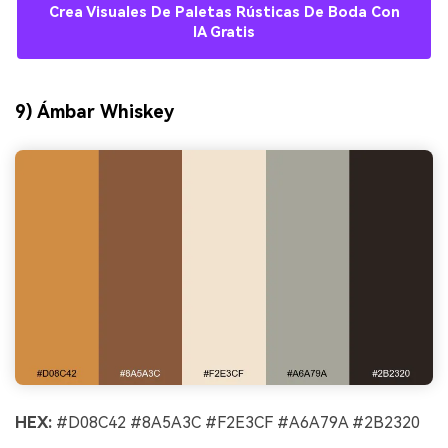
Crea Visuales De Paletas Rústicas De Boda Con
IA Gratis
9) Ámbar Whiskey
HEX:
#D08C42 #8A5A3C #F2E3CF #A6A79A #2B2320