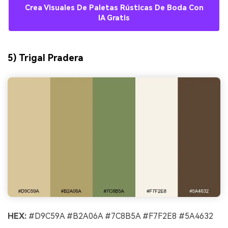
Crea Visuales De Paletas Rústicas De Boda Con
IA Gratis
5) Trigal Pradera
HEX:
#D9C59A #B2A06A #7C8B5A #F7F2E8 #5A4632