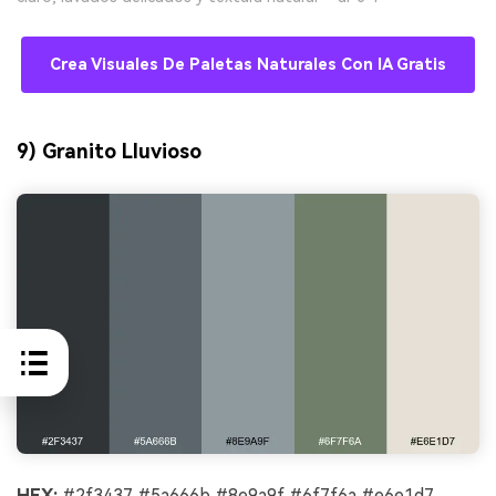
Crea Visuales De Paletas Naturales Con IA Gratis
9) Granito Lluvioso
HEX:
#2f3437 #5a666b #8e9a9f #6f7f6a #e6e1d7