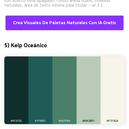
con acento oliva apagado, fondo arena suave, sombras
naturales, área de texto mínima para titular --ar 3:2
Crea Visuales De Paletas Naturales Con IA Gratis
5) Kelp Oceánico