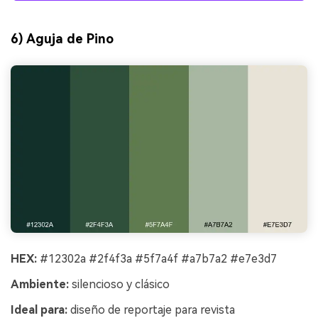
6) Aguja de Pino
HEX:
#12302a #2f4f3a #5f7a4f #a7b7a2 #e7e3d7
Ambiente:
silencioso y clásico
Ideal para:
diseño de reportaje para revista