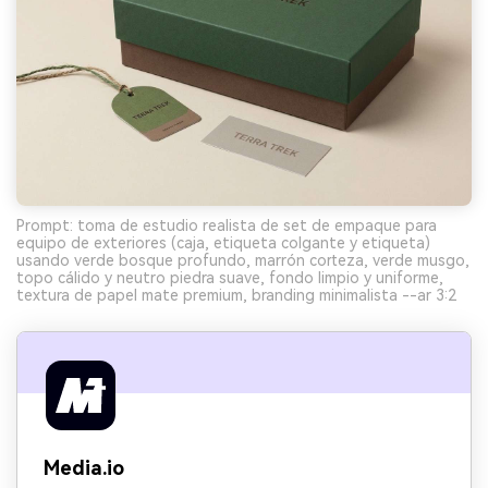
Prompt: toma de estudio realista de set de empaque para
equipo de exteriores (caja, etiqueta colgante y etiqueta)
usando verde bosque profundo, marrón corteza, verde musgo,
topo cálido y neutro piedra suave, fondo limpio y uniforme,
textura de papel mate premium, branding minimalista --ar 3:2
Media.io