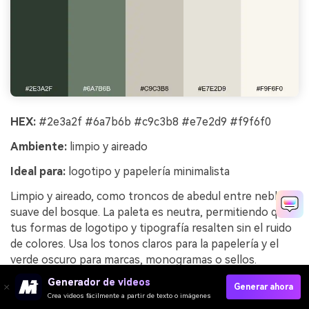
HEX:
#2e3a2f #6a7b6b #c9c3b8 #e7e2d9 #f9f6f0
Ambiente:
limpio y aireado
Ideal para:
logotipo y papelería minimalista
Limpio y aireado, como troncos de abedul entre neblina
suave del bosque. La paleta es neutra, permitiendo que
tus formas de logotipo y tipografía resalten sin el ruido
de colores. Usa los tonos claros para la papelería y el
verde oscuro para marcas, monogramas o sellos.
Consejo: añade textura con papel no estucado para que
Generador de videos
Generar ahora
los grises sutiles no se vean planos.
Crea videos fácilmente a partir de texto o imágenes