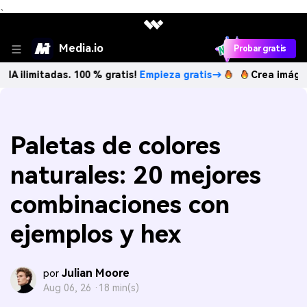
、
Media.io
Probar gratis
adas. 100 % gratis!
Empieza gratis→
Crea imágenes IA ili
Paletas de colores
naturales: 20 mejores
combinaciones con
ejemplos y hex
Julian Moore
por
Aug 06, 26 ·
18 min(s)