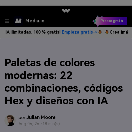
、
Media.io
Probar gratis
tadas. 100 % gratis!
Empieza gratis→
Crea imágenes IA il
Paletas de colores
modernas: 22
combinaciones, códigos
Hex y diseños con IA
Julian Moore
por
Aug 06, 26 ·
18 min(s)