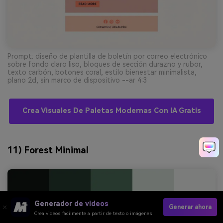
Prompt: diseño de plantilla de boletín por correo electrónico
sobre fondo claro liso, bloques de sección durazno y rubor,
texto carbón, botones coral, estilo bienestar minimalista,
plano 2d, sin marco de dispositivo --ar 4:3
Crea Visuales De Paletas Modernas Con IA Gratis
11) Forest Minimal
Generador de videos
Generar ahora
Crea videos fácilmente a partir de texto o imágenes