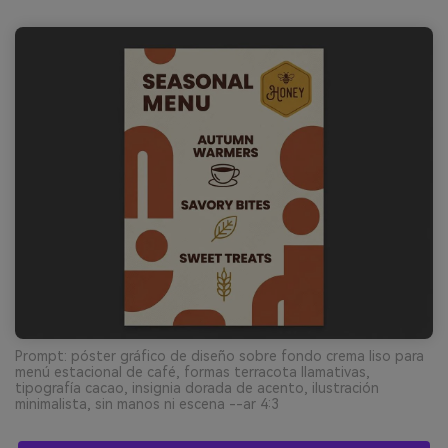
Prompt: póster gráfico de diseño sobre fondo crema liso para
menú estacional de café, formas terracota llamativas,
tipografía cacao, insignia dorada de acento, ilustración
minimalista, sin manos ni escena --ar 4:3