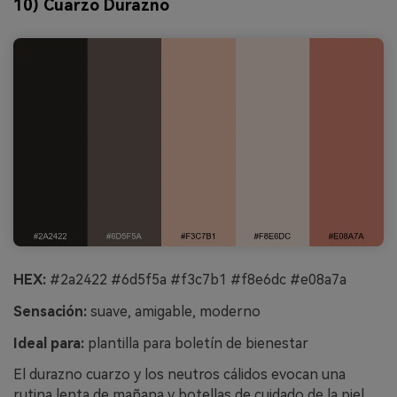
10) Cuarzo Durazno
HEX:
#2a2422 #6d5f5a #f3c7b1 #f8e6dc #e08a7a
Sensación:
suave, amigable, moderno
Ideal para:
plantilla para boletín de bienestar
El durazno cuarzo y los neutros cálidos evocan una
rutina lenta de mañana y botellas de cuidado de la piel