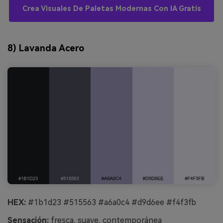
Crea Visuales De Paletas Modernas Con IA Gratis
8) Lavanda Acero
HEX:
#1b1d23 #515563 #a6a0c4 #d9d6ee #f4f3fb
Sensación:
fresca, suave, contemporánea