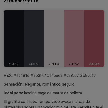
2) Rubor Grafito
HEX:
#15181d #3b3f47 #f1e6e8 #d89aa7 #b85c6a
Sensación:
elegante, romántico, seguro
Ideal para:
landing page de marca de belleza
El grafito con rubor empolvado evoca marcas de
pintalabios sobre un tocador minimalista. Permite que el