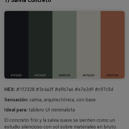
1) Salvia Concreto
HEX:
#1f2328 #3c4a3f #a9b7a6 #e7e2d9 #c97c5d
Sensación:
calma, arquitectónica, con base
Ideal para:
tablero UI minimalista
El concreto frío y la salvia suave se sienten como un
estudio silencioso con sol sobre materiales en bruto.