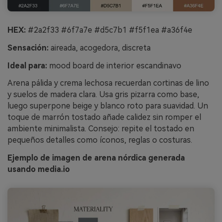
HEX:
#2a2f33 #6f7a7e #d5c7b1 #f5f1ea #a36f4e
Sensación:
aireada, acogedora, discreta
Ideal para:
mood board de interior escandinavo
Arena pálida y crema lechosa recuerdan cortinas de lino
y suelos de madera clara. Usa gris pizarra como base,
luego superpone beige y blanco roto para suavidad. Un
toque de marrón tostado añade calidez sin romper el
ambiente minimalista. Consejo: repite el tostado en
pequeños detalles como íconos, reglas o costuras.
Ejemplo de imagen de arena nórdica generada
usando media.io