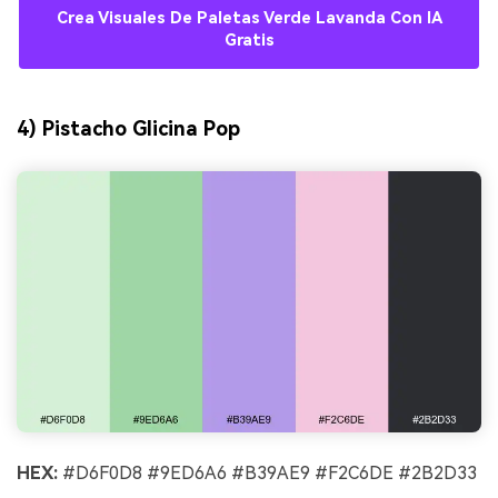
Crea Visuales De Paletas Verde Lavanda Con IA
Gratis
4) Pistacho Glicina Pop
HEX:
#D6F0D8 #9ED6A6 #B39AE9 #F2C6DE #2B2D33