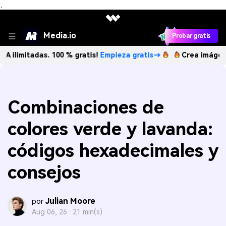
、
Media.io
Probar gratis
adas. 100 % gratis!
Empieza gratis→
Crea imágenes IA ilim
Combinaciones de
colores verde y lavanda:
códigos hexadecimales y
consejos
Julian Moore
por
Aug 06, 26 ·
21 min(s)