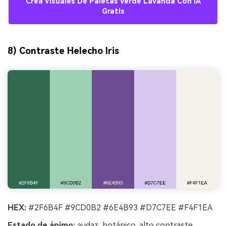
Crea Visuales De Paletas Verde Lavanda Con IA
Gratis
8) Contraste Helecho Iris
HEX:
#2F6B4F #9CD0B2 #6E4B93 #D7C7EE #F4F1EA
Estado de ánimo:
audaz, botánico, alto contraste