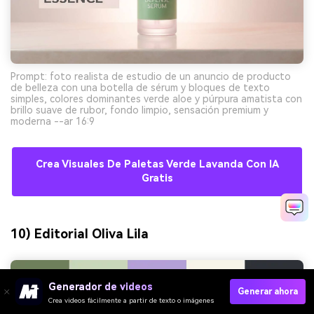
Prompt: foto realista de estudio de un anuncio de producto
de belleza con una botella de sérum y bloques de texto
simples, colores dominantes verde aloe y púrpura amatista con
brillo suave de rubor, fondo limpio, sensación premium y
moderna --ar 16:9
Crea Visuales De Paletas Verde Lavanda Con IA
Gratis
10) Editorial Oliva Lila
Generador de videos
Generar ahora
Crea videos fácilmente a partir de texto o imágenes