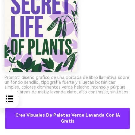
Prompt: diseño gráfico de una portada de libro llamativa sobre
un fondo sencillo, tipografía fuerte y siluetas botánicas
simples, colores dominantes verde helecho intenso y púrpura
iris con áreas de matiz lavanda claro, alto contraste, sin fotos
--ar 2:3
Crea Visuales De Paletas Verde Lavanda Con IA
Gratis