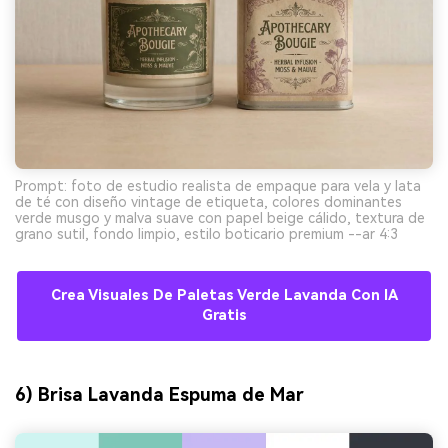
Prompt: foto de estudio realista de empaque para vela y lata
de té con diseño vintage de etiqueta, colores dominantes
verde musgo y malva suave con papel beige cálido, textura de
grano sutil, fondo limpio, estilo boticario premium --ar 4:3
Crea Visuales De Paletas Verde Lavanda Con IA
Gratis
6) Brisa Lavanda Espuma de Mar