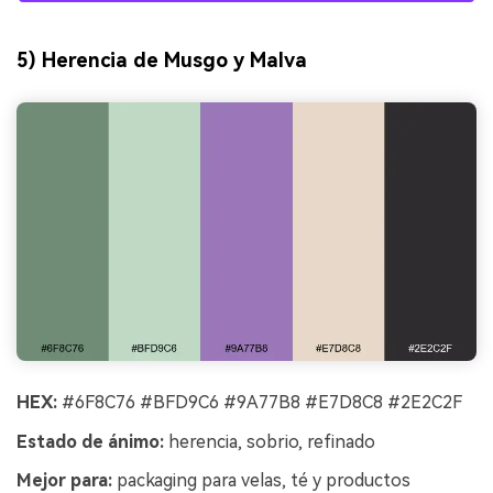
5) Herencia de Musgo y Malva
HEX:
#6F8C76 #BFD9C6 #9A77B8 #E7D8C8 #2E2C2F
Estado de ánimo:
herencia, sobrio, refinado
Mejor para:
packaging para velas, té y productos