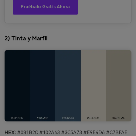
Pruébalo Gratis Ahora
2) Tinta y Marfil
HEX:
#081B2C #102A43 #3C5A73 #E9E4D6 #C7BFAE