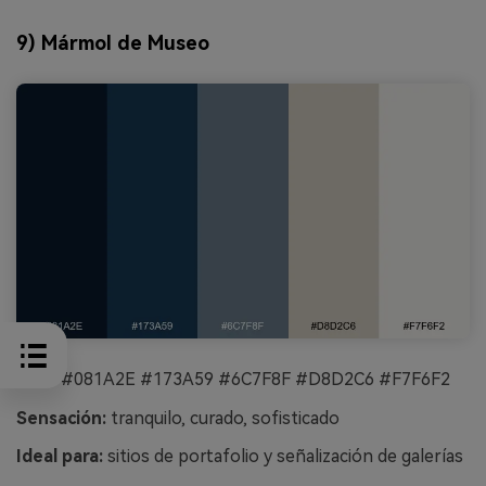
9) Mármol de Museo
HEX:
#081A2E #173A59 #6C7F8F #D8D2C6 #F7F6F2
Sensación:
tranquilo, curado, sofisticado
Ideal para:
sitios de portafolio y señalización de galerías