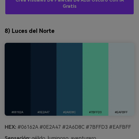
Crea Visuales De Paletas De Azul Oscuro Con IA
Gratis
8) Luces del Norte
HEX:
#06162A #0E2A47 #2A6D8C #7BFFD3 #EAFBFF
Sensación:
gélido, luminoso, aventurero