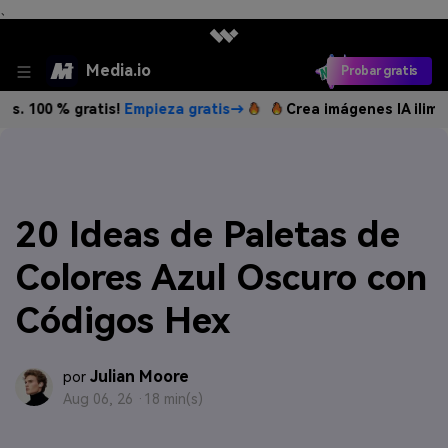
、
Media.io
Probar gratis
% gratis!
Empieza gratis→
Crea imágenes IA ilimitadas. 10
20 Ideas de Paletas de
Colores Azul Oscuro con
Códigos Hex
Julian Moore
por
Aug 06, 26 ·
18 min(s)