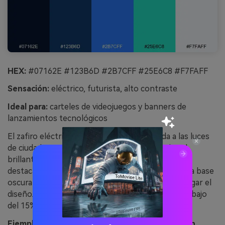
HEX:
#07162E #123B6D #2B7CFF #25E6C8 #F7FAFF
Sensación:
eléctrico, futurista, alto contraste
Ideal para:
carteles de videojuegos y banners de
lanzamientos tecnológicos
El zafiro eléctrico con menta neón recuerda a las luces
de ciudad atravesando la medianoche. Usa el azul
brillante para llamadas a la acción y la menta para
destacados, insignias o indicadores de progreso. La base
oscura equilibra mientras el casi blanco evita recargar el
diseño. Consejo: mantén los acentos neón por debajo
del 15% de la composición para evitar fatiga visual.
Ejemplo de imagen de zafiro neón generado con