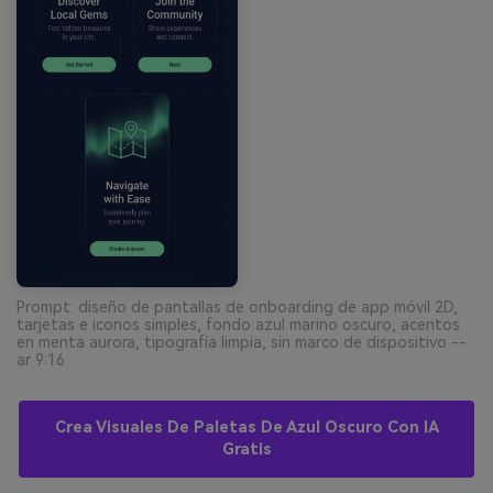
Prompt: diseño de pantallas de onboarding de app móvil 2D,
tarjetas e iconos simples, fondo azul marino oscuro, acentos
en menta aurora, tipografía limpia, sin marco de dispositivo --
ar 9:16
Crea Visuales De Paletas De Azul Oscuro Con IA
Gratis