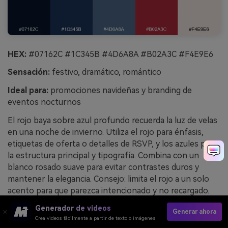
HEX:
#07162C #1C345B #4D6A8A #B02A3C #F4E9E6
Sensación:
festivo, dramático, romántico
Ideal para:
promociones navideñas y branding de
eventos nocturnos
El rojo baya sobre azul profundo recuerda la luz de velas
en una noche de invierno. Utiliza el rojo para énfasis,
etiquetas de oferta o detalles de RSVP, y los azules para
la estructura principal y tipografía. Combina con un
blanco rosado suave para evitar contrastes duros y
mantener la elegancia. Consejo: limita el rojo a un solo
acento para que parezca intencionado y no recargado.
Generador de videos
Ejemplo de imagen de noche de acebo invernal
Generar ahora
Crea videos fácilmente a partir de texto o imágenes
generado con media.io