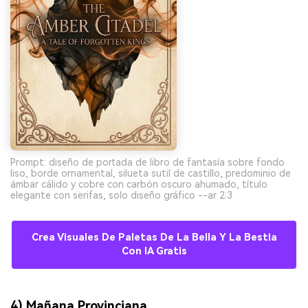
Prompt: diseño de portada de libro de fantasía sobre fondo
liso, borde ornamental, silueta sutil de castillo, predominio de
ámbar cálido y cobre con carbón oscuro ahumado, título
elegante con serifas, solo diseño gráfico --ar 2:3
Crea Visuales De Paletas De La Bella Y La Bestia
Con IA Gratis
4) Mañana Provinciana