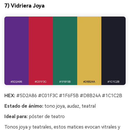
7) Vidriera Joya
HEX:
#5D2A86 #C01F3C #1F6F5B #D8B24A #1C1C2B
Estado de ánimo:
tono joya, audaz, teatral
Ideal para:
póster de teatro
Tonos joya y teatrales, estos matices evocan vitrales y