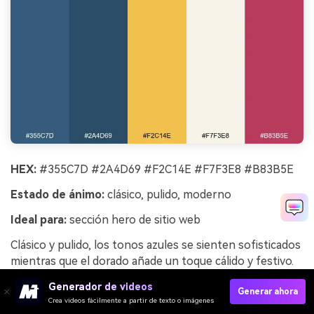
HEX:
#355C7D #2A4D69 #F2C14E #F7F3E8 #B83B5E
Estado de ánimo:
clásico, pulido, moderno
Ideal para:
sección hero de sitio web
Clásico y pulido, los tonos azules se sienten sofisticados
mientras que el dorado añade un toque cálido y festivo.
Mantén el área principal clara con el blanco roto suave y
Generador de videos
luego sobrepone paneles azules para estructura y
Generar ahora
Crea videos fácilmente a partir de texto o imágenes
jerarquía. Es ideal para sitios de servicios, portafolios y e-