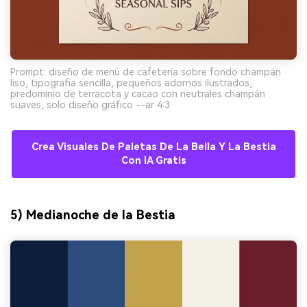
Prompt: diseño de menú de cafetería sobre fondo champán
liso, tipografía sencilla, pequeños adornos ilustrados,
predominio de terracota y cacao con neutrales champán
suaves, solo diseño gráfico --ar 4:3
Crea Visuales De Paletas De La Bella Y La Bestia
Con IA Gratis
5) Medianoche de la Bestia