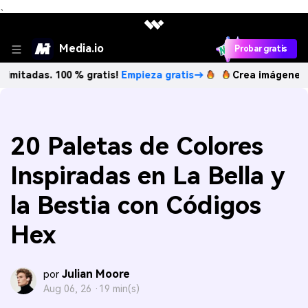
、
Media.io
Probar gratis
s. 100 % gratis!
Empieza gratis→
Crea imágenes IA ilimita
20 Paletas de Colores
Inspiradas en La Bella y
la Bestia con Códigos
Hex
Julian Moore
por
Aug 06, 26 ·
19 min(s)