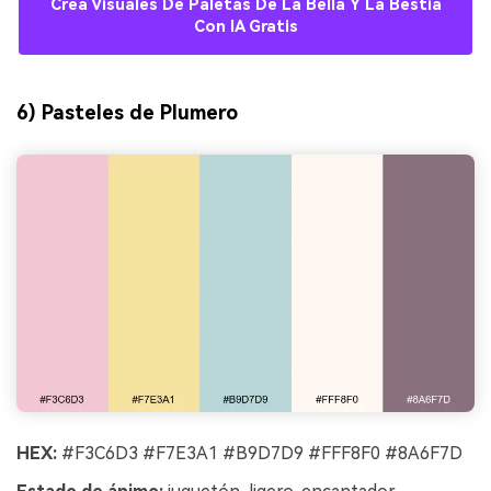
Crea Visuales De Paletas De La Bella Y La Bestia
Con IA Gratis
6) Pasteles de Plumero
HEX:
#F3C6D3 #F7E3A1 #B9D7D9 #FFF8F0 #8A6F7D