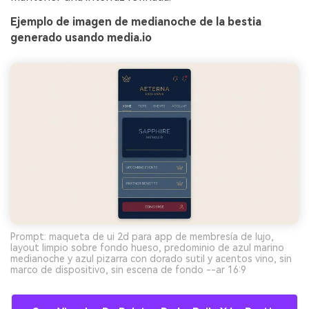
Ejemplo de imagen de medianoche de la bestia
generado usando media.io
Prompt: maqueta de ui 2d para app de membresía de lujo,
layout limpio sobre fondo hueso, predominio de azul marino
medianoche y azul pizarra con dorado sutil y acentos vino, sin
marco de dispositivo, sin escena de fondo --ar 16:9