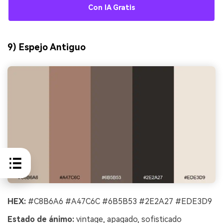
Con IA Gratis
9) Espejo Antiguo
HEX:
#C8B6A6 #A47C6C #6B5B53 #2E2A27 #EDE3D9
Estado de ánimo:
vintage, apagado, sofisticado