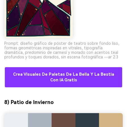
Prompt: diseño gráfico de póster de teatro sobre fondo liso,
formas geométricas inspiradas en vitrales, tipografía
dramática, predominio de carmesí y morado con acentos teal
profundos y toques dorados, sin escena fotográfica --ar 2:3
Crea Visuales De Paletas De La Bella Y La Bestia
Con IA Gratis
8) Patio de Invierno