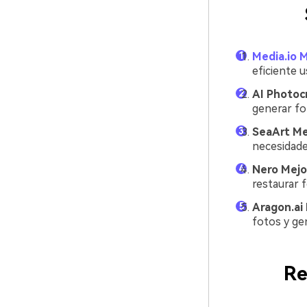
Media.io M
eficiente u
AI Photocr
generar fo
SeaArt Mej
necesidade
Nero Mejor
restaurar 
Aragon.ai 
fotos y ge
Re