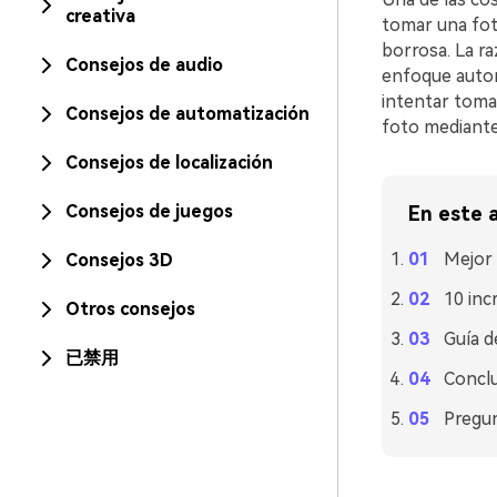
creativa
tomar una fot
borrosa. La r
Consejos de audio
enfoque automá
intentar tomar
Consejos de automatización
foto mediant
Consejos de localización
Consejos de juegos
En este a
Mejor 
Consejos 3D
10 inc
Otros consejos
Guía d
已禁用
Concl
Pregu