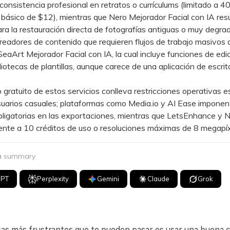
onsistencia profesional en retratos o currículums (limitado a 40
 básico de $12), mientras que Nero Mejorador Facial con IA res
ara la restauración directa de fotografías antiguas o muy degra
adores de contenido que requieren flujos de trabajo masivos
SeaArt Mejorador Facial con IA, la cual incluye funciones de edi
bliotecas de plantillas, aunque carece de una aplicación de escrit
ratuito de estos servicios conlleva restricciones operativas es
suarios casuales; plataformas como Media.io y AI Ease impone
ligatorias en las exportaciones, mientras que LetsEnhance y N
nte a 10 créditos de uso o resoluciones máximas de 8 megapíx
 a summary
GPT
Perplexity
Gemini
Claude
Grok
sas más frustrantes que te pueden pasar es usar una buena 