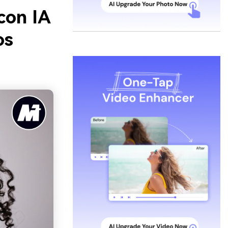
con IA
os