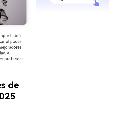
empre habrá
sar el poder
 mejoradores
dad. A
es preferidas
es de
2025