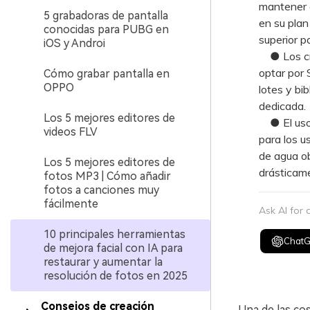
mantener c
5 grabadoras de pantalla
en su plan
conocidas para PUBG en
superior p
iOS y Androi
● Los cre
optar por 
Cómo grabar pantalla en
OPPO
lotes y bi
dedicada.
Los 5 mejores editores de
● El uso g
videos FLV
para los u
de agua ob
Los 5 mejores editores de
drásticame
fotos MP3 | Cómo añadir
fotos a canciones muy
fácilmente
Ask AI for
10 principales herramientas
Chat
de mejora facial con IA para
restaurar y aumentar la
resolución de fotos en 2025
Consejos de creación
Una de las co