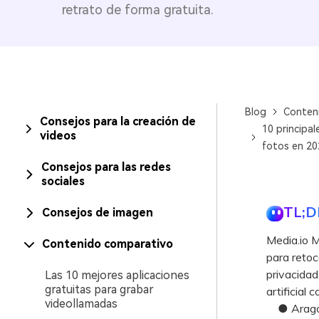
retrato de forma gratuita.
Nicola Massimo
by
Jul 03, 26 ·
15 min(s)
Blog
Conten
Consejos para la creación de
10 principal
videos
fotos en 20
Consejos para las redes
sociales
TL;D
Consejos de imagen
Media.io M
Contenido comparativo
para retoc
privacidad
Las 10 mejores aplicaciones
gratuitas para grabar
artificial 
videollamadas
● Aragon.