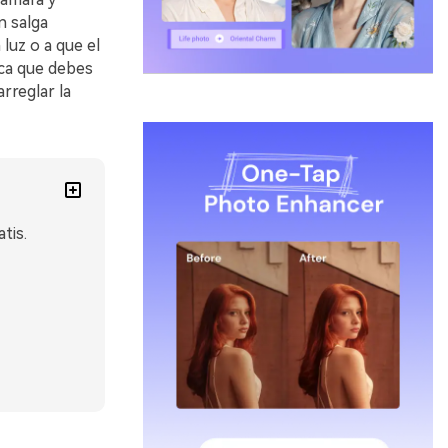
n salga
luz o a que el
ica que debes
rreglar la
tis.