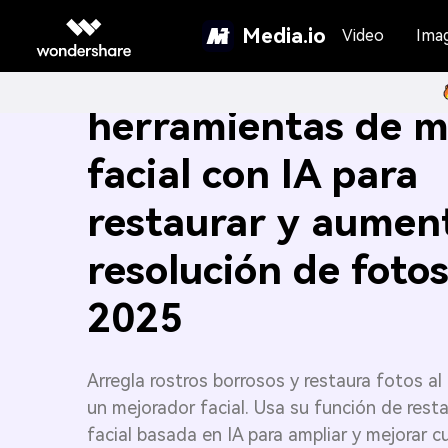
Media.io
Video
Ima
10 principales
herramientas de m
facial con IA para
restaurar y aument
resolución de foto
2025
Arregla rostros borrosos y restaura fotos al
un mejorador facial. Usa su función de rest
facial basada en IA para ampliar y mejorar c