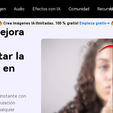
gen
Audio
Efectos con IA
Comunidad
Recurso
A
Crea imágenes IA ilimitadas. 100 % gratis!
Empieza gratis→
ejora
ar la
s en
 instante con
auración
ualquier