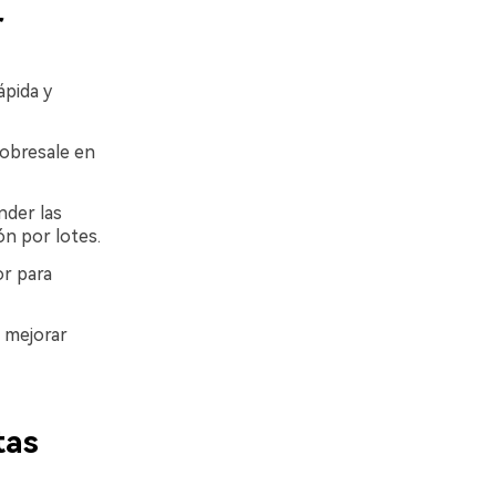
r
ápida y
sobresale en
nder las
ón por lotes.
or para
a mejorar
tas