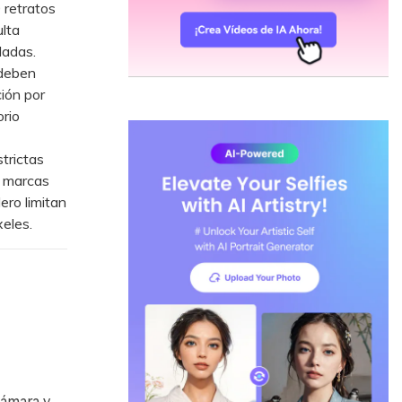
 retratos
ulta
dadas.
 deben
ción por
orio
trictas
n marcas
ero limitan
eles.
cámara y