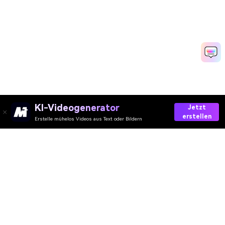
KI-Videogenerator
Jetzt
erstellen
Erstelle mühelos Videos aus Text oder Bildern
Media.io Online Tools
Qualitätswertung:
4.8
(215,357 Stimmen)
Ihre umfassende AI Video-/Audio- und Foto-Toolbox