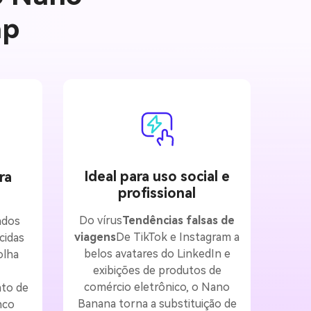
ap
Ideal para uso social e
ra
profissional
Do vírus
Tendências falsas de
ados
viagens
De TikTok e Instagram a
cidas
belos avatares do LinkedIn e
olha
exibições de produtos de
comércio eletrônico, o Nano
ato de
Banana torna a substituição de
nco