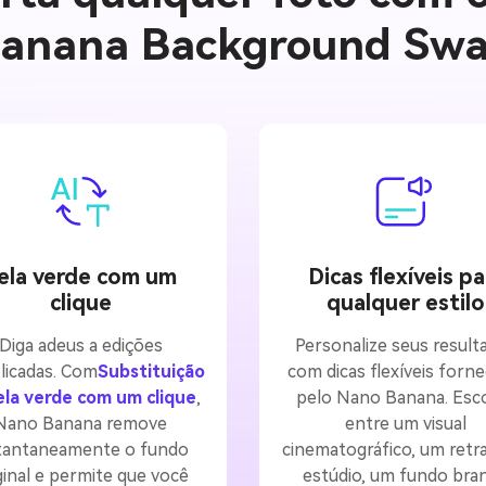
anana Background Sw
ela verde com um
Dicas flexíveis pa
clique
qualquer estilo
Diga adeus a edições
Personalize seus result
icadas. Com
Substituição
com dicas flexíveis forne
ela verde com um clique
,
pelo Nano Banana. Esc
Nano Banana remove
entre um visual
tantaneamente o fundo
cinematográfico, um retr
ginal e permite que você
estúdio, um fundo bra