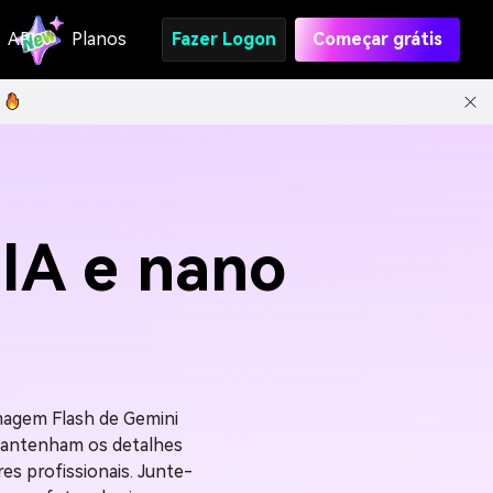
API
Planos
Fazer Logon
Começar grátis
 IA e nano
magem Flash de Gemini
 mantenham os detalhes
es profissionais. Junte-