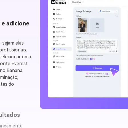
 e adicione
r-sejam elas
profissionais.
 selecionar uma
Monte Everest
Nano Banana
uminação,
ntes do
sultados
ntaneamente