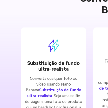
B
T
Substituição de fundo
ultra-realista
Converta qualquer foto ou
compl
vídeo usando Nano
de t
Banana
Substituição de fundo
ultra-realista
. Seja uma selfie
ins
de viagem, uma foto de produto
ori
ou um headshot profissional, a