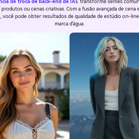
cia de troca de back-end de IA
E transforme selfies comu
 produtos ou cenas criativas. Com a fusão avançada de cena e 
você pode obter resultados de qualidade de estúdio on-line
marca d'água.