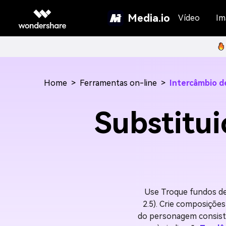
Media.io
Vídeo
Im
Home
>
Ferramentas on-line
>
Intercâmbio d
Substitui
Use Troque fundos d
2.5). Crie composiçõe
do personagem consisten