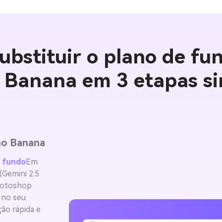
ubstituir o plano de fu
 Banana em 3 etapas si
no Banana
e fundo
Em
(Gemini 2.5
hotoshop
 no seu
ão rápida e