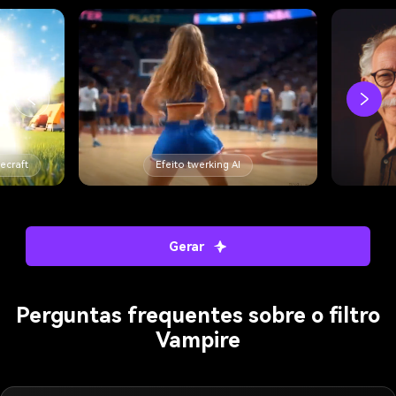
necraft
Efeito twerking AI
Gerar
Perguntas frequentes sobre o filtro
Vampire