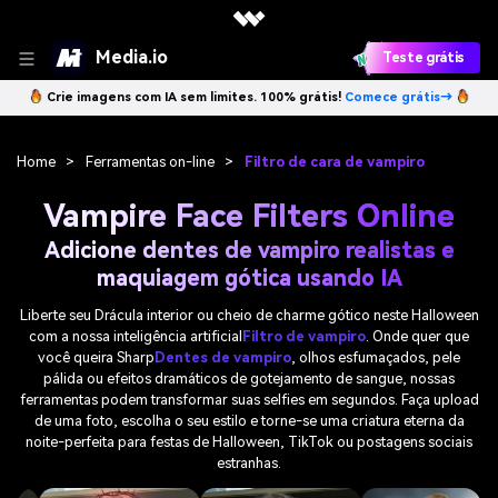
Media.io
Teste grátis
Crie imagens com IA sem limites. 100% grátis!
Comece grátis→
Home
>
Ferramentas on-line
>
Filtro de cara de vampiro
Vampire Face Filters Online
Adicione dentes de vampiro realistas e
maquiagem gótica usando IA
Liberte seu Drácula interior ou cheio de charme gótico neste Halloween
com a nossa inteligência artificial
Filtro de vampiro
. Onde quer que
você queira Sharp
Dentes de vampiro
, olhos esfumaçados, pele
pálida ou efeitos dramáticos de gotejamento de sangue, nossas
ferramentas podem transformar suas selfies em segundos. Faça upload
de uma foto, escolha o seu estilo e torne-se uma criatura eterna da
noite-perfeita para festas de Halloween, TikTok ou postagens sociais
estranhas.