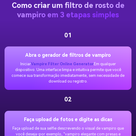
Como criar um filtro de rosto de
vampiro em 3 etapas simples
01
Abra o gerador de filtros de vampiro
Iniciar
Vampire Filter Online Generator
Em qualquer
dispositivo. Uma interface limpa e intuitiva permite que você
comece sua transformação imediatamente, sem necessidade de
download ou registro.
02
Faça upload de fotos e digite as dicas
Faça upload de sua selfie descrevendo o visual de vampiro que
você deseja-por exemplo, "vampiro elegante com presas e