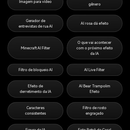
Imagem para vídeo
gênero
Gerador de
AI rosa dá efeito
entrevistas de rua AI
O que vai acontecer
Minecraft AI Filter
com o próximo efeito
da IA
Filtro de bloqueio AI
AI Live Filter
Efeito de
AI Bear Trampolim
derretimento da IA
Efeito
Caracteres
Filtro de rosto
consistentes
engraçado
Figura de IA
Foto Retrô de Casal