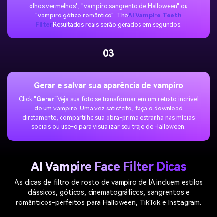
olhos vermelhos", "vampiro sangrento de Halloween" ou
"vampiro gótico romântico". The
AI Vampire Teeth
Filter
Resultados reais serão gerados em segundos.
03
Gerar e salvar sua aparência de vampiro
Click "
Gerar
“Veja sua foto se transformar em um retrato incrível
de um vampiro. Uma vez satisfeito, faça o download
diretamente, compartilhe sua obra-prima estranha nas mídias
sociais ou use-o para visualizar seu traje de Halloween.
AI Vampire Face Filter Dicas
As dicas de filtro de rosto de vampiro de IA incluem estilos
clássicos, góticos, cinematográficos, sangrentos e
românticos-perfeitos para Halloween, TikTok e Instagram.