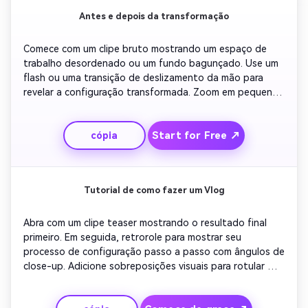
Antes e depois da transformação
Comece com um clipe bruto mostrando um espaço de 
trabalho desordenado ou um fundo bagunçado. Use um 
flash ou uma transição de deslizamento da mão para 
revelar a configuração transformada. Zoom em pequenos 
detalhes atualizados para fazer a mudança aparecer. 
Adicione legendas rápidas explicando cada melhoria. 
Start for Free ↗
cópia
Fechar com você sorrindo e convidando os espectadores 
a comentar sobre suas próprias transformações.
Tutorial de como fazer um Vlog
Abra com um clipe teaser mostrando o resultado final 
primeiro. Em seguida, retrorole para mostrar seu 
processo de configuração passo a passo com ângulos de 
close-up. Adicione sobreposições visuais para rotular 
cada etapa claramente. Inclua dicas de voz ou legendas 
para orientar os espectadores. Conclua resumindo as 