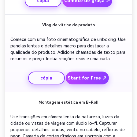
Comece de graça ↗
cópia
principais etapas com uma lista de verificação na tela 
para impulsionar a retenção.
Vlog da vitrine do produto
Comece com uma foto cinematográfica de unboxing. Use 
panelas lentas e detalhes macro para destacar a 
qualidade do produto. Adicione chamadas de texto para 
recursos e preço. Inclua reações reais e uma curta 
montagem de cenas de uso. Termine com um chamado à 
ação encorajando os espectadores a conferir o link na 
Start for Free ↗
cópia
biografia.
Montagem estética em B-Roll
Use transições em câmera lenta da natureza, luzes da 
cidade ou vistas de viagem com áudio lo-fi. Capturar 
pequenos detalhes: ondas, vento no cabelo, reflexos de 
neon. Camada de cortes rítmicos em sincronia com a 