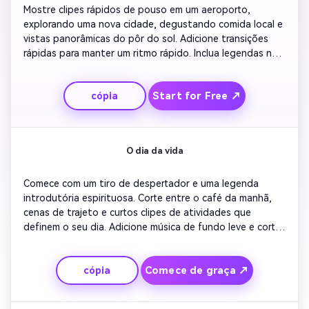
Mostre clipes rápidos de pouso em um aeroporto, 
explorando uma nova cidade, degustando comida local e 
vistas panorâmicas do pôr do sol. Adicione transições 
rápidas para manter um ritmo rápido. Inclua legendas na 
tela descrevendo cada atividade. Pair com música de 
fundo otimista que combina com cada humor. Termine 
Start for Free ↗
cópia
com uma foto em loop de você sorrindo para a câmera 
enquanto o horizonte da cidade desaparece.
O dia da vida
Comece com um tiro de despertador e uma legenda 
introdutória espirituosa. Corte entre o café da manhã, 
cenas de trajeto e curtos clipes de atividades que 
definem o seu dia. Adicione música de fundo leve e cortes 
de salto limpos para melhorar a narrativa. Mostre 
momentos reais – calmos e caóticos – para mantê-los 
Comece de graça ↗
cópia
relacionáveis. Termine com uma linha de reflexão ou uma 
saída engraçada.