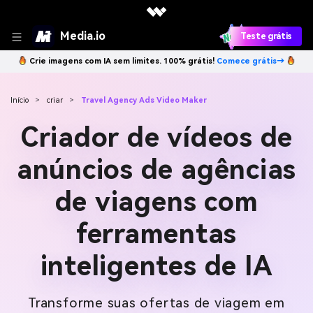
Media.io
Teste grátis
Crie imagens com IA sem limites. 100% grátis!
Comece grátis→
Início
>
criar
>
Travel Agency Ads Video Maker
Criador de vídeos de
anúncios de agências
de viagens com
ferramentas
inteligentes de IA
Transforme suas ofertas de viagem em