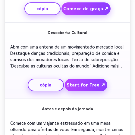
vibração premium. Mostre o nome da sua agência 
Comece de graça ↗
cópia
sutilmente no final em um elegante pôr do sol.
Descoberta Cultural
Abra com uma antena de um movimentado mercado local. 
Destaque danças tradicionais, preparação de comida e 
sorrisos dos moradores locais. Texto de sobreposição: 
'Descubra as culturas ocultas do mundo.' Adicione música 
rítmica que reflita o sabor regional. Termine com um fade 
out no logotipo da sua agência e no site para reservas.
Start for Free ↗
cópia
Antes e depois da jornada
Comece com um viajante estressado em uma mesa 
olhando para ofertas de voos. Em seguida, mostre cenas 