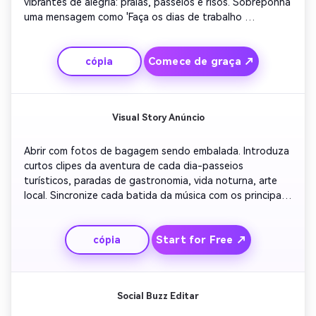
vibrantes de alegria: praias, passeios e risos. Sobreponha 
uma mensagem como 'Faça os dias de trabalho 
parecerem fins de semana'. Mantenha as transições 
rápidas para realçar o contraste. Terminar com um CTA 
Comece de graça ↗
cópia
amigável para planejar uma viagem agora.
Visual Story Anúncio
Abrir com fotos de bagagem sendo embalada. Introduza 
curtos clipes da aventura de cada dia-passeios 
turísticos, paradas de gastronomia, vida noturna, arte 
local. Sincronize cada batida da música com os principais 
visuais. Use legendas de IA para enfatizar a emoção 
como '7 dias, 3 cidades, 1 história épica'. Fechar com a 
Start for Free ↗
cópia
marca da agência e um final otimista.
Social Buzz Editar