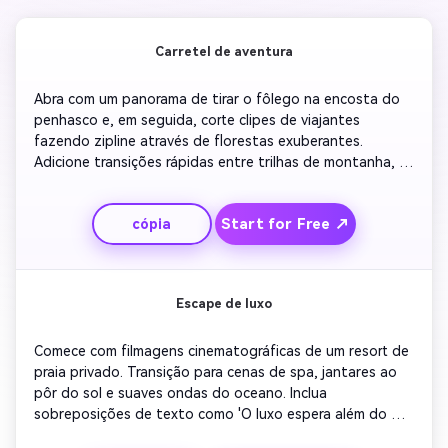
Carretel de aventura
Abra com um panorama de tirar o fôlego na encosta do 
penhasco e, em seguida, corte clipes de viajantes 
fazendo zipline através de florestas exuberantes. 
Adicione transições rápidas entre trilhas de montanha, 
rafting e momentos de riso em grupo. Inclua cartões de 
texto como 'Experimente aventura em cada respiração'. 
Start for Free ↗
cópia
Termine com o logotipo da sua agência sobre o cenário 
do nascer do sol. Use música otimista para fazer com 
que pareça uma jornada cheia de emoção que os 
espectadores querem participar.
Escape de luxo
Comece com filmagens cinematográficas de um resort de 
praia privado. Transição para cenas de spa, jantares ao 
pôr do sol e suaves ondas do oceano. Inclua 
sobreposições de texto como 'O luxo espera além do 
horizonte'. O ritmo lento e a música suave amplificam a 