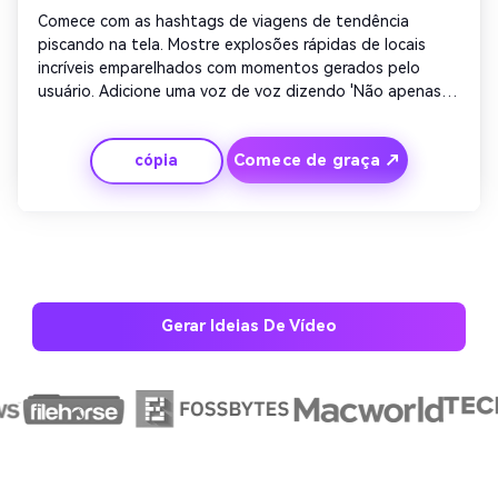
Comece com as hashtags de viagens de tendência 
piscando na tela. Mostre explosões rápidas de locais 
incríveis emparelhados com momentos gerados pelo 
usuário. Adicione uma voz de voz dizendo 'Não apenas 
rola, vá lá'. Insira cálculos de preços sutis ou códigos de 
cupom. Termine com um outro enérgico e claro 'reserve 
Comece de graça ↗
cópia
agora' visual.
Gerar Ideias De Vídeo
Crie imagens com
IA sem limites.