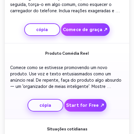
seguida, torça-o em algo comum, como esquecer o 
carregador do telefone. Inclua reações exageradas e 
música cinematográfica para mais ironia. O contraste 
mantém os espectadores viciados e rindo. Ótimo para 
Comece de graça ↗
cópia
curtos clipes de paródia que funcionam em todas as 
plataformas.
Produto Comédia Reel
Comece como se estivesse promovendo um novo 
produto. Use voz e texto entusiasmados como um 
anúncio real. De repente, faça do produto algo absurdo 
— um 'organizador de meias inteligente'. Mostre 
depoimentos engraçados e reações exageradas. Terminar 
com um chamado à ação simulado que joga ironicamente. 
Start for Free ↗
cópia
Perfeito para criadores ou profissionais de marketing 
misturando humor com engajamento.
Situações cotidianas