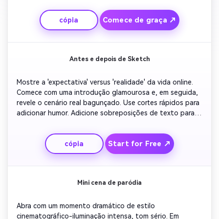
aparecendo para dizer que é fim de semana. Simples, 
Comece de graça ↗
cópia
relacionável e perfeito para o humor de mídia social no 
local de trabalho.
Antes e depois de Sketch
Mostre a 'expectativa' versus 'realidade' da vida online. 
Comece com uma introdução glamourosa e, em seguida, 
revele o cenário real bagunçado. Use cortes rápidos para 
adicionar humor. Adicione sobreposições de texto para 
momentos de reação. Termine com um slogan alegre e 
autoconsciente encorajando a autenticidade. Funciona 
Start for Free ↗
cópia
muito bem para criadores que postam comédias de estilo 
de vida.
Mini cena de paródia
Abra com um momento dramático de estilo 
cinematográfico-iluminação intensa, tom sério. Em 