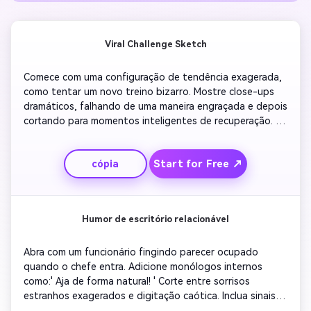
Viral Challenge Sketch
Comece com uma configuração de tendência exagerada, 
como tentar um novo treino bizarro. Mostre close-ups 
dramáticos, falhando de uma maneira engraçada e depois 
cortando para momentos inteligentes de recuperação. 
Termine com uma legenda espirituosa que vira as 
expectativas. Mantenha o ritmo rápido para os rolos. Use 
Start for Free ↗
cópia
gestos expressivos e música de fundo otimista para 
melhorar o tempo cômico. Ideal para exibir personalidade 
enquanto se junta às tendências virais.
Humor de escritório relacionável
Abra com um funcionário fingindo parecer ocupado 
quando o chefe entra. Adicione monólogos internos 
como:' Aja de forma natural! ' Corte entre sorrisos 
estranhos exagerados e digitação caótica. Inclua sinais 
de som descontraídos. Terminar com um amigo 