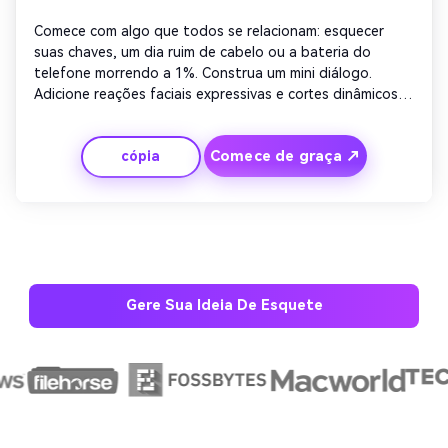
Comece com algo que todos se relacionam: esquecer 
suas chaves, um dia ruim de cabelo ou a bateria do 
telefone morrendo a 1%. Construa um mini diálogo. 
Adicione reações faciais expressivas e cortes dinâmicos. 
Incorpore transições geradas por IA para fluxo suave. 
Feche com um tom otimista encorajando a risada e a 
Comece de graça ↗
cópia
relatabilidade para o seu público.
Gere Sua Ideia De Esquete
Crie imagens com
IA sem limites.