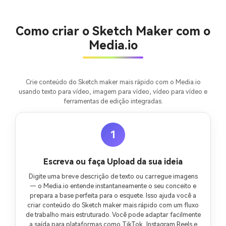
100% grátis!
Comece Grátis →
Como criar o Sketch Maker com o
Media.io
Crie conteúdo do Sketch maker mais rápido com o Media.io
usando texto para vídeo, imagem para vídeo, vídeo para vídeo e
ferramentas de edição integradas.
1
Escreva ou faça Upload da sua ideia
Digite uma breve descrição de texto ou carregue imagens
— o Media.io entende instantaneamente o seu conceito e
prepara a base perfeita para o esquete. Isso ajuda você a
criar conteúdo do Sketch maker mais rápido com um fluxo
de trabalho mais estruturado. Você pode adaptar facilmente
a saída para plataformas como TikTok, Instagram Reels e