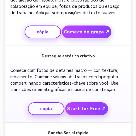
declaração de missão. Mostre clipes rápidos de 
colaboração em equipe, fotos de produtos ou espaço 
de trabalho. Aplique sobreposições de texto suaves 
apresentando sua função e experiência. Mantenha a 
paleta de cores marca-consistente. Conclua com o 
Comece de graça ↗
cópia
slogan da empresa e um link de chamada à ação para 
saber mais.
Destaque estético criativo
Comece com fotos de detalhes macro — cor, textura, 
movimento. Combine visuais abstratos com tipografia 
compartilhando características-chave sobre você. Use 
transições cinematográficas e música de construção 
lenta. Adicione motion blur para um toque artístico. 
Terminar com um outro mínimo enfatizando seu nome 
Start for Free ↗
cópia
como parte da estética visual.
Gancho Social rápido