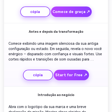
de cores quentes e música otimista para humanizar sua 
história. Termine com um momento de reflexão e um 
Comece de graça ↗
cópia
texto outro suave apresentando seu nome ou marca.
Antes e depois da transformação
Comece exibindo uma imagem silenciosa da sua antiga 
configuração ou estado. Em seguida, revela o novo você 
enérgico – disparado com confiança e visuais fortes. Use 
cortes rápidos e transições de som ousadas para 
destacar o crescimento. Inclua rótulos de texto com 
carimbo de tempo para marcar alterações. Termine com o 
Start for Free ↗
cópia
símbolo ou slogan da sua marca atual para uma 
recompensa satisfatória.
Introdução ao negócio
Abra com o logotipo da sua marca e uma breve 