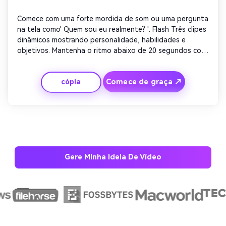
Comece com uma forte mordida de som ou uma pergunta 
na tela como' Quem sou eu realmente? '. Flash Três clipes 
dinâmicos mostrando personalidade, habilidades e 
objetivos. Mantenha o ritmo abaixo de 20 segundos com 
sobreposições de texto perfuradas. Use música de fundo 
de tendência. Feche com uma animação brilhante de 
Comece de graça ↗
cópia
chamada para seguir que se encaixa nos rolos do 
Instagram ou na vibração do TikTok.
Gere Minha Ideia De Vídeo