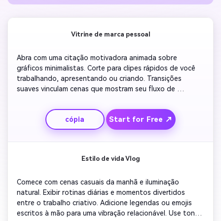
Vitrine de marca pessoal
Abra com uma citação motivadora animada sobre 
gráficos minimalistas. Corte para clipes rápidos de você 
trabalhando, apresentando ou criando. Transições 
suaves vinculam cenas que mostram seu fluxo de 
trabalho. Inclua uma marca sutil, como o fade-in do seu 
logotipo. Terminar com música otimista e seu chamado à 
Start for Free ↗
cópia
ação para se conectar ou seguir. Mantenha o ritmo 
enérgico, mas profissional para plataformas como 
LinkedIn ou portfolio Introductions.
Estilo de vida Vlog
Comece com cenas casuais da manhã e iluminação 
natural. Exibir rotinas diárias e momentos divertidos 
entre o trabalho criativo. Adicione legendas ou emojis 
escritos à mão para uma vibração relacionável. Use tons 