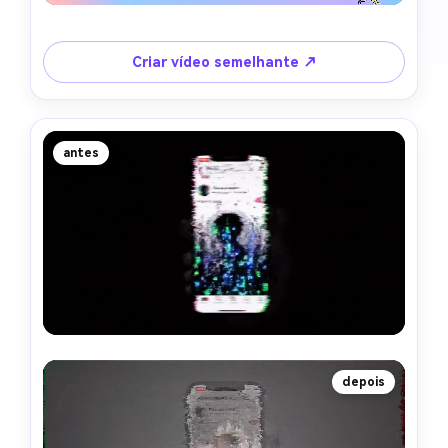
Criar vídeo semelhante ↗
antes
depois