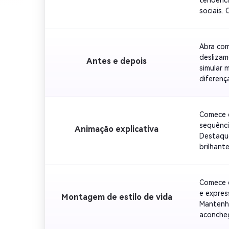
sociais.
Mantenha
Abra com
deslizam
Antes e depois
simular 
diferenç
impacto.
Comece c
sequênci
Animação explicativa
Destaque
brilhant
educacio
Comece c
e expres
Montagem de estilo de vida
Mantenha
aconcheg
uma tril