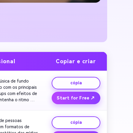
sional
Copiar e criar
sica de fundo 
cópia
 com os principais 
ups com efeitos de 
Start for Free ↗
ntenha o ritmo 
amado visual à 
de pessoas 
cópia
em formatos de 
estética das mídias 