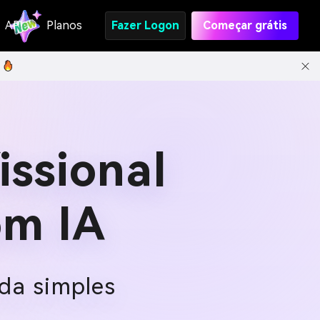
API
Planos
Fazer Logon
Começar grátis
issional
om IA
da simples