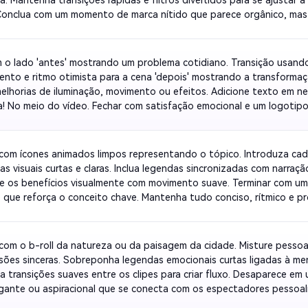
 Conclua com um momento de marca nítido que parece orgânico, mas p
-o leve, emocional e altamente compartilhável para despertar eng
 o lado 'antes' mostrando um problema cotidiano. Transição usando
ento e ritmo otimista para a cena 'depois' mostrando a transformaçã
melhorias de iluminação, movimento ou efeitos. Adicione texto em neg
a! No meio do vídeo. Fechar com satisfação emocional e um logotipo s
om ícones animados limpos representando o tópico. Introduza cad
as visuais curtas e claras. Inclua legendas sincronizadas com narração
 os benefícios visualmente com movimento suave. Terminar com um
e que reforça o conceito chave. Mantenha tudo conciso, rítmico e pro
nal ou corporativo.
om o b-roll da natureza ou da paisagem da cidade. Misture pessoa
sões sinceras. Sobreponha legendas emocionais curtas ligadas à me
 transições suaves entre os clipes para criar fluxo. Desaparece em u
ante ou aspiracional que se conecta com os espectadores pessoalm
ha sonora otimista que dê calor cinematográfico à montagem.