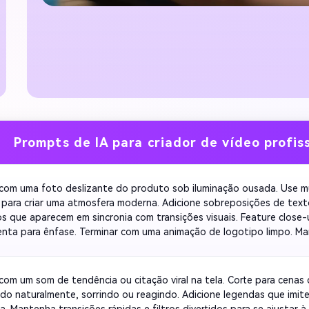
Prompts de IA para criador de vídeo profis
om uma foto deslizante do produto sob iluminação ousada. Use mú
 para criar uma atmosfera moderna. Adicione sobreposições de texto
os que aparecem em sincronia com transições visuais. Feature close-
enta para ênfase. Terminar com uma animação de logotipo limpo. Ma
 para manter o interesse do espectador e terminar com um forte ch
om um som de tendência ou citação viral na tela. Corte para cenas 
ndo naturalmente, sorrindo ou reagindo. Adicione legendas que imit
a. Mantenha transições rápidas e filtros divertidos para se ajustar à 