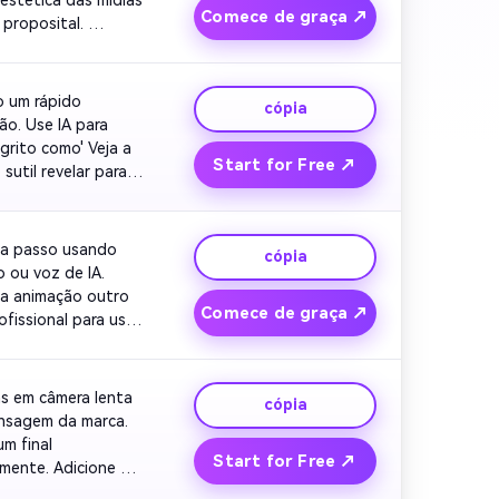
Comece de graça ↗
roposital. 
ajamento.
 um rápido 
cópia
o. Use IA para 
rito como' Veja a 
Start for Free ↗
util revelar para 
a passo usando 
cópia
 ou voz de IA. 
a animação outro 
Comece de graça ↗
fissional para uso 
s em câmera lenta 
cópia
nsagem da marca. 
m final 
Start for Free ↗
ente. Adicione 