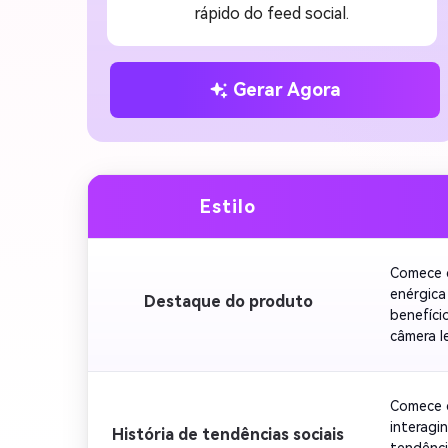
rápido do feed social.
Gerar Agora
Estilo
Comece c
enérgica
Destaque do produto
benefíci
câmera l
apertado
ação.
Comece c
interagi
História de tendências sociais
tendênci