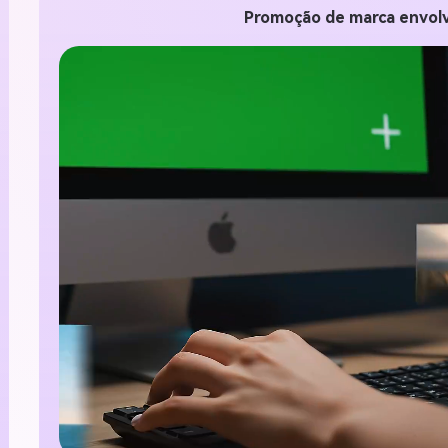
100% grá
Promoção de marca envol
Comece Grátis →