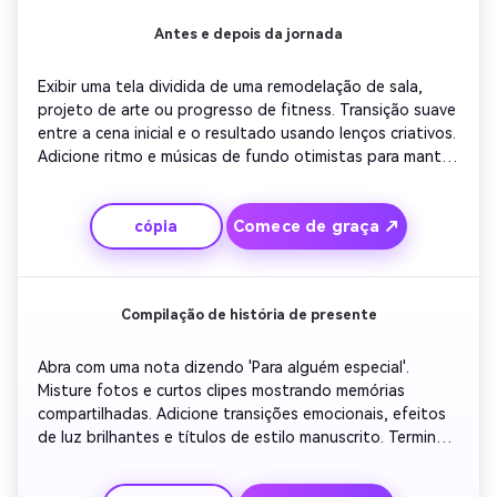
Antes e depois da jornada
Exibir uma tela dividida de uma remodelação de sala, 
projeto de arte ou progresso de fitness. Transição suave 
entre a cena inicial e o resultado usando lenços criativos. 
Adicione ritmo e músicas de fundo otimistas para manter 
os espectadores envolvidos. Termine com um texto 
motivacional que lembra o poder do crescimento e da 
Comece de graça ↗
cópia
criatividade.
Compilação de história de presente
Abra com uma nota dizendo 'Para alguém especial'. 
Misture fotos e curtos clipes mostrando memórias 
compartilhadas. Adicione transições emocionais, efeitos 
de luz brilhantes e títulos de estilo manuscrito. Terminar 
com um símbolo de coração e instrumentais suaves para 
uma atmosfera romântica ou de álbum de recortes com 