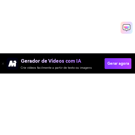
Gerador de Vídeos com IA
Gerar agora
Crie vídeos facilmente a partir de texto ou imagens
Fazer Vídeo De Álbum De Recortes Rapidamente
Media.io Online Tools Quality Rating：
4.7 (162,357 Votes)
Gerador de Vídeo