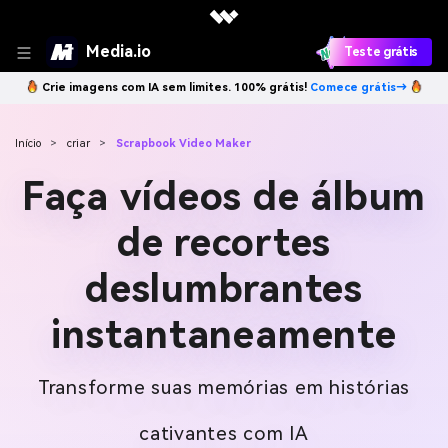
Media.io
Teste grátis
Crie imagens com IA sem limites. 100% grátis!
Comece grátis→
Início
>
criar
>
Scrapbook Video Maker
Faça vídeos de álbum
de recortes
deslumbrantes
instantaneamente
Transforme suas memórias em histórias
cativantes com IA