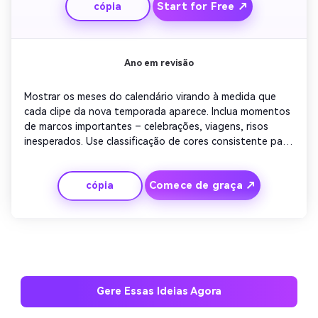
Start for Free ↗
cópia
tema familiar.
Ano em revisão
Mostrar os meses do calendário virando à medida que 
cada clipe da nova temporada aparece. Inclua momentos 
de marcos importantes – celebrações, viagens, risos 
inesperados. Use classificação de cores consistente para 
coesão. Encerre com um título ousado do rolo de 
destaque de 2024, adicionando transições 
Comece de graça ↗
cópia
cinematográficas para fazer a recapitulação em estilo de 
álbum de recortes parecer completa e edificante.
Gere Essas Ideias Agora