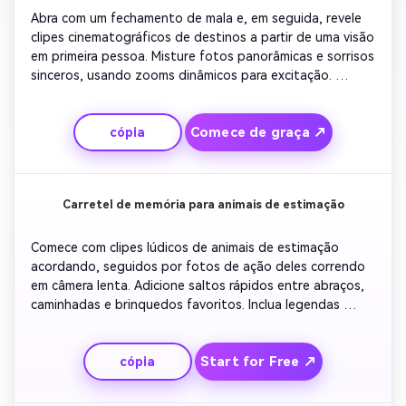
Abra com um fechamento de mala e, em seguida, revele 
clipes cinematográficos de destinos a partir de uma visão 
em primeira pessoa. Misture fotos panorâmicas e sorrisos 
sinceros, usando zooms dinâmicos para excitação. 
Sobreponha legendas como 'Dia 1 – Novas aventuras'. 
Termine com uma foto de reflexão do pôr do sol e um 
Comece de graça ↗
cópia
cartão de título que diz 'Journey Worth Remembering' 
para uma história de viagem coesa do álbum de recortes.
Carretel de memória para animais de estimação
Comece com clipes lúdicos de animais de estimação 
acordando, seguidos por fotos de ação deles correndo 
em câmera lenta. Adicione saltos rápidos entre abraços, 
caminhadas e brinquedos favoritos. Inclua legendas 
descrevendo cada humor. Use música otimista e termine 
com texto suave que diz 'melhor amigo para sempre' para 
Start for Free ↗
cópia
capturar emoção e charme.