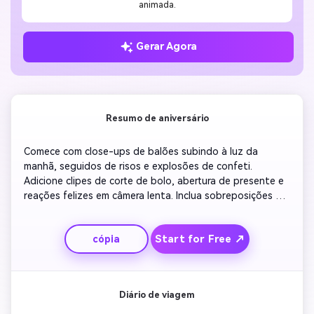
animada.
Gerar Agora
Resumo de aniversário
Comece com close-ups de balões subindo à luz da 
manhã, seguidos de risos e explosões de confeti. 
Adicione clipes de corte de bolo, abertura de presente e 
reações felizes em câmera lenta. Inclua sobreposições de 
texto marcando cada ano marco com transições lúdicas. 
Termine com uma mensagem calorosa e um 
Start for Free ↗
cópia
desvanecimento suave à música que resume o tom alegre 
do evento.
Diário de viagem