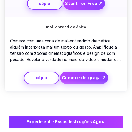
Start for Free ↗
cópia
cômico. Terminar com o fracasso transformado em 
sucesso e um sorriso atrevido.
mal-entendido épico
Comece com uma cena de mal-entendido dramática – 
alguém interpreta mal um texto ou gesto. Amplifique a 
tensão com zooms cinematográficos e design de som 
pesado. Revelar a verdade no meio do vídeo e mudar o 
tom para a risada. Terminar brincalhão com bloopers 
leves ou clipes falsos de bastidores para humanizar o 
Comece de graça ↗
cópia
elenco e fazê-lo parecer viral.
Experimente Essas Instruções Agora
Crie imagens com