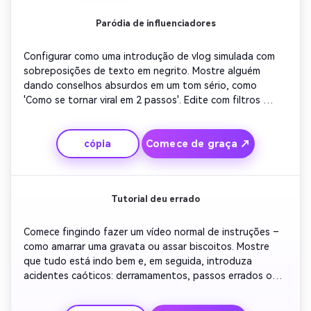
Paródia de influenciadores
Configurar como uma introdução de vlog simulada com 
sobreposições de texto em negrito. Mostre alguém 
dando conselhos absurdos em um tom sério, como 
'Como se tornar viral em 2 passos'. Edite com filtros 
modernos, cortes e sons de fundo típicos do TikTok. 
Gradualmente exagere as dicas até que se torne 
Comece de graça ↗
cópia
obviamente cômico. Terminar com autoconsciência e uma 
onda engraçada para os espectadores.
Tutorial deu errado
Comece fingindo fazer um vídeo normal de instruções – 
como amarrar uma gravata ou assar biscoitos. Mostre 
que tudo está indo bem e, em seguida, introduza 
acidentes caóticos: derramamentos, passos errados ou 
reações exageradas. Mantenha energia animada e música 
otimista. Adicione legendas para enfatizar o desastre 