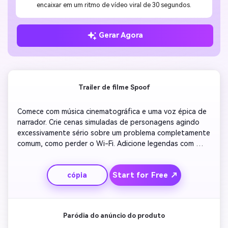
encaixar em um ritmo de vídeo viral de 30 segundos.
Gerar Agora
Trailer de filme Spoof
Comece com música cinematográfica e uma voz épica de 
narrador. Crie cenas simuladas de personagens agindo 
excessivamente sério sobre um problema completamente 
comum, como perder o Wi-Fi. Adicione legendas com 
frases exageradas e transições entre nuvens dramáticas 
e close-ups. Insira títulos de ações como 'O Buffering 
Start for Free ↗
cópia
ataca novamente.' Conclua com uma reviravolta 
humorística e créditos falsos.
Paródia do anúncio do produto