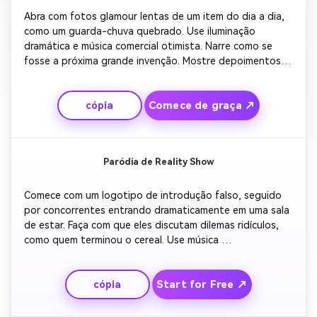
Abra com fotos glamour lentas de um item do dia a dia, 
como um guarda-chuva quebrado. Use iluminação 
dramática e música comercial otimista. Narre como se 
fosse a próxima grande invenção. Mostre depoimentos 
de clientes exagerados e gráficos exagerados. Terminar 
com uma linha que zomba de infomerciais, completa com 
Comece de graça ↗
cópia
um logotipo falso e slogan que pisca para o espectador.
Paródia de Reality Show
Comece com um logotipo de introdução falso, seguido 
por concorrentes entrando dramaticamente em uma sala 
de estar. Faça com que eles discutam dilemas ridículos, 
como quem terminou o cereal. Use música 
excessivamente tensa e zoom-ins em rostos chocados. 
Adicione confissões falsas com legendas cômicas. Fechar 
Start for Free ↗
cópia
com texto cliffhanger e música outro otimista imitando o 
ritmo real da TV.