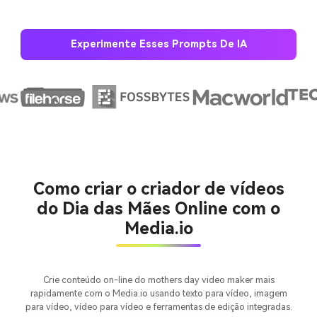
Experimente Esses Prompts De IA
Crie imagens com
IA sem limites.
Como criar o criador de vídeos
100% grátis!
do Dia das Mães Online com o
Media.io
Comece Grátis →
Crie conteúdo on-line do mothers day video maker mais
rapidamente com o Media.io usando texto para vídeo, imagem
para vídeo, vídeo para vídeo e ferramentas de edição integradas.