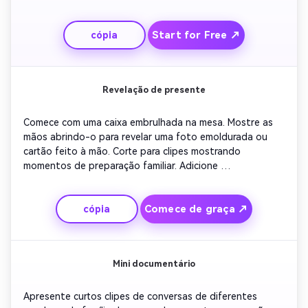
vida. Pair com melodia de fundo nostálgica. Conclua com 
as palavras 'eternamente grata, mãe' na tela. Ótimo para 
Start for Free ↗
cópia
presentes rápidos de apresentação de slides ou 
homenagens de mídia social.
Revelação de presente
Comece com uma caixa embrulhada na mesa. Mostre as 
mãos abrindo-o para revelar uma foto emoldurada ou 
cartão feito à mão. Corte para clipes mostrando 
momentos de preparação familiar. Adicione 
sobreposições de brilho para intensificar a emoção. 
Termine com uma nota sincera na tela dizendo 'Você 
Comece de graça ↗
cópia
merece o mundo, mãe'. Projetado para surpresas de 
vídeo curtas e promoções de presentes de marca.
Mini documentário
Apresente curtos clipes de conversas de diferentes 