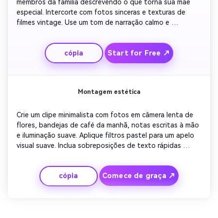
membros da família descrevendo o que torna sua mãe 
especial. Intercorte com fotos sinceras e texturas de 
filmes vintage. Use um tom de narração calmo e 
instrumentais. Faça com que pareça íntimo, mas 
cinematográfico. Termine com a mensagem 'Por tudo o 
Start for Free ↗
cópia
que você faz, nós te amamos' contra um suave pano de 
fundo de céu rosa.
Montagem estética
Crie um clipe minimalista com fotos em câmera lenta de 
flores, bandejas de café da manhã, notas escritas à mão 
e iluminação suave. Aplique filtros pastel para um apelo 
visual suave. Inclua sobreposições de texto rápidas 
resumindo a gratidão. Manter piano de fundo calmo para 
torná-lo emocionalmente ressonante. Perfeito para um 
Comece de graça ↗
cópia
post elegante do Dia das Mães.