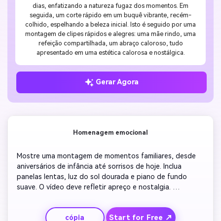
dias, enfatizando a natureza fugaz dos momentos. Em
seguida, um corte rápido em um buquê vibrante, recém-
colhido, espelhando a beleza inicial. Isto é seguido por uma
montagem de clipes rápidos e alegres: uma mãe rindo, uma
refeição compartilhada, um abraço caloroso, tudo
apresentado em uma estética calorosa e nostálgica.
Gerar Agora
Homenagem emocional
Mostre uma montagem de momentos familiares, desde 
aniversários de infância até sorrisos de hoje. Inclua 
panelas lentas, luz do sol dourada e piano de fundo 
suave. O vídeo deve refletir apreço e nostalgia. 
Sobreponha frases de texto breves como 'Obrigado por 
cada sacrifício'. Termine com um abraço de grupo familiar 
Start for Free ↗
cópia
sob luz suave. Mantenha as transições suaves e quentes 