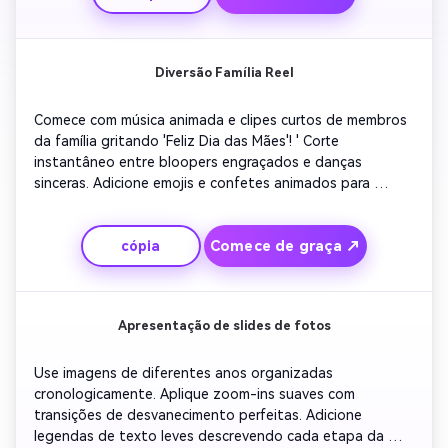
para melhorar o tom emocional.
Diversão Família Reel
Comece com música animada e clipes curtos de membros 
da família gritando 'Feliz Dia das Mães'! ' Corte 
instantâneo entre bloopers engraçados e danças 
sinceras. Adicione emojis e confetes animados para 
aumentar o apelo social. Fechar com uma alegre foto de 
grupo transformando-se em forma de coração. Perfeito 
Comece de graça ↗
cópia
para Reels ou compartilhamento do TikTok com hashtags 
da mãe.
Apresentação de slides de fotos
Use imagens de diferentes anos organizadas 
cronologicamente. Aplique zoom-ins suaves com 
transições de desvanecimento perfeitas. Adicione 
legendas de texto leves descrevendo cada etapa da 