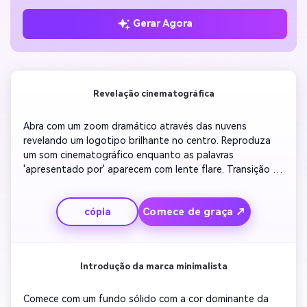
Gerar Agora
Revelação cinematográfica
Abra com um zoom dramático através das nuvens 
revelando um logotipo brilhante no centro. Reproduza 
um som cinematográfico enquanto as palavras 
'apresentado por' aparecem com lente flare. Transição 
para um fundo escuro e desbotar o logotipo lentamente 
em texto. Use classificação de cores ricas e panelas de 
Comece de graça ↗
cópia
câmera suaves. Terminar com um outro clipe mostrando 
uma animação de fade-out exclusivo com tons 
ambientais para fechar a sequência elegantemente.
Introdução da marca minimalista
Comece com um fundo sólido com a cor dominante da 