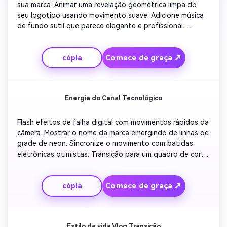
sua marca. Animar uma revelação geométrica limpa do 
seu logotipo usando movimento suave. Adicione música 
de fundo sutil que parece elegante e profissional. 
Transição para o seu slogan com texto deslizante. Para o 
outro, a animação inverte com um desvanecimento leve e 
Comece de graça ↗
cópia
tom correspondente para criar um fluxo visual perfeito.
Energia do Canal Tecnológico
Flash efeitos de falha digital com movimentos rápidos da 
câmera. Mostrar o nome da marca emergindo de linhas de 
grade de neon. Sincronize o movimento com batidas 
eletrônicas otimistas. Transição para um quadro de cores 
negras para uma chamada à ação. Fechar com uma 
animação outro em loop que destaca seu cronograma de 
Comece de graça ↗
cópia
upload ou lembrete de assinatura em texto brilhante.
Estilo de vida Vlog Transição