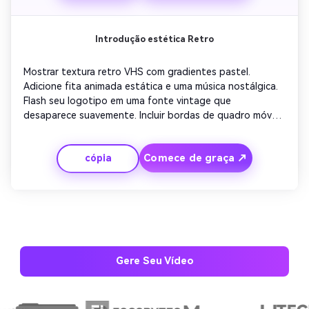
Introdução estética Retro
Mostrar textura retro VHS com gradientes pastel. 
Adicione fita animada estática e uma música nostálgica. 
Flash seu logotipo em uma fonte vintage que 
desaparece suavemente. Incluir bordas de quadro móveis 
e grão de filme. Encerre o outro com uma transição de 
cinema antigo e um slide de encerramento dizendo 
Comece de graça ↗
cópia
'Obrigado por assistir' em letras cursivas.
Gere Seu Vídeo