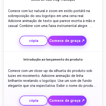
Comece com luz natural e zoom em estilo portátil na 
sobreposição do seu logotipo em uma cena real. 
Adicione animação de texto que parece escrita à mão e 
casual. Combine com uma faixa instrumental alegre. 
Mostre cortes rápidos de suas viagens ou clipes de vida 
diária para obter energia. Terminar com um fade limpo 
Comece de graça ↗
cópia
para outro com uma mensagem de assinatura amigável e 
música calma.
Introdução ao lançamento do produto
Comece com um close-up da silhueta do produto sob 
luzes em movimento. Adicione animação de linha 
brilhante revelando o logotipo. Use um som de fundo 
elegante que cria expectativa. Exibir o nome do produto 
e o slogan com tipografia em negrito. Termine com um 
outro piscando o slogan da marca sobre um fundo de 
Comece de graça ↗
cópia
cor de marca.