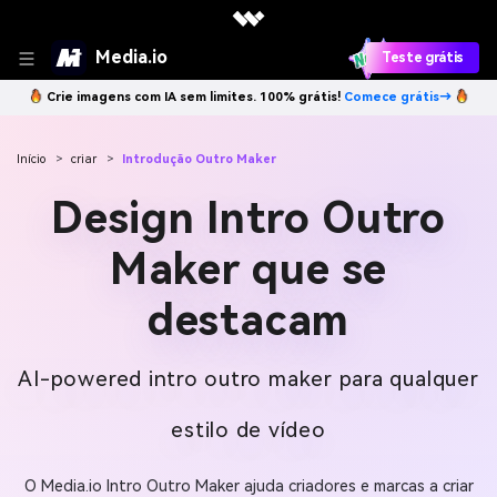
Media.io
Teste grátis
Crie imagens com IA sem limites. 100% grátis!
Comece grátis→
Início
>
criar
>
Introdução Outro Maker
Design Intro Outro
Maker que se
destacam
AI-powered intro outro maker para qualquer
estilo de vídeo
O Media.io Intro Outro Maker ajuda criadores e marcas a criar