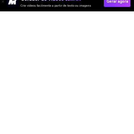
Gerar agora
Crie vídeos facilmente a partir de texto ou imagens
Criar Intro E Outro Com IA
Media.io Online Tools Quality Rating：
4.7 (162,357 Votes)
Gerador de Vídeo
Gerador de Imagens
Gerador de Música
Templates & Filtros