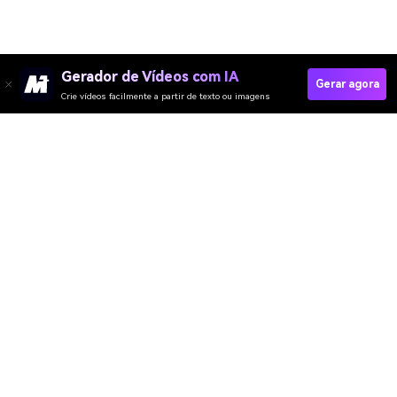
Gerador de Vídeos com IA
Gerar agora
Crie vídeos facilmente a partir de texto ou imagens
Criar Anúncios Educacionais Com IA
Media.io Online Tools Quality Rating：
4.7 (162,357 Votes)
Gerador de Vídeo
Gerador de Imagens
Gerador de Música