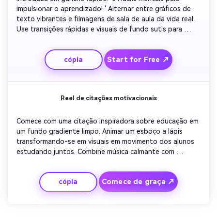
impulsionar o aprendizado! ' Alternar entre gráficos de 
texto vibrantes e filmagens de sala de aula da vida real. 
Use transições rápidas e visuais de fundo sutis para 
manter o ritmo. Destaque cada passo com ícones ou 
animação. Conclua com um splash de resumo mostrando 
Start for Free ↗
cópia
'Saiba mais' e seu site ou plataforma chamada.
Reel de citações motivacionais
Comece com uma citação inspiradora sobre educação em 
um fundo gradiente limpo. Animar um esboço a lápis 
transformando-se em visuais em movimento dos alunos 
estudando juntos. Combine música calmante com 
tipografia cinética. Revelar gradualmente a instituição ou 
marca que oferece orientação. Fade no slogan: 'Empower 
Comece de graça ↗
cópia
Minds Daily'. Mantenha-o elegante, compartilhável e ideal 
para rolos ou Shorts.