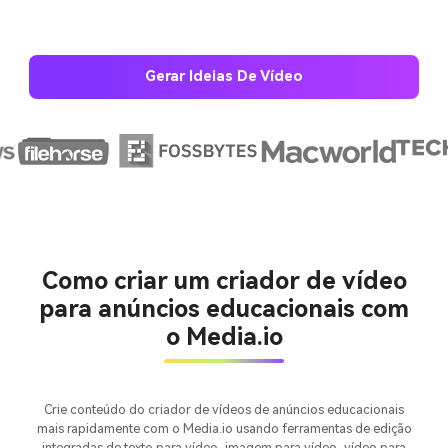
Gerar Ideias De Vídeo
Como criar um criador de vídeo
Crie imagens com
para anúncios educacionais com
IA sem limites.
o Media.io
100% grátis!
Comece Grátis →
Crie conteúdo do criador de vídeos de anúncios educacionais
mais rapidamente com o Media.io usando ferramentas de edição
integradas de texto para vídeo, imagem para vídeo, vídeo para