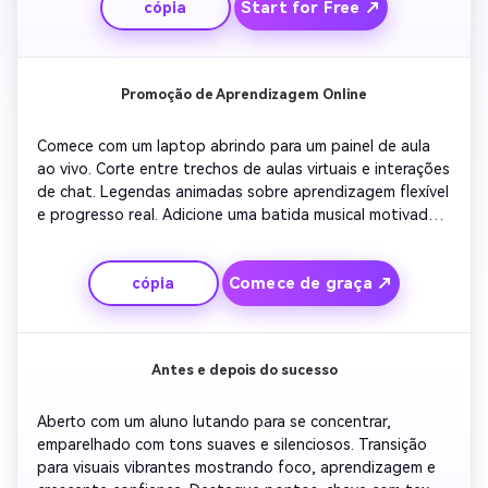
Start for Free ↗
cópia
natural. Terminar com uma forte revelação de logotipo e 
CTA convidando a inscrição. Mantenha o ritmo dinâmico, 
mas reconfortante, ideal para promoção de vídeos 
sociais curtos.
Promoção de Aprendizagem Online
Comece com um laptop abrindo para um painel de aula 
ao vivo. Corte entre trechos de aulas virtuais e interações 
de chat. Legendas animadas sobre aprendizagem flexível 
e progresso real. Adicione uma batida musical motivadora 
e expressões positivas dos alunos. Fade em recursos do 
curso e destaques da disponibilidade do tutor. Conclua 
Comece de graça ↗
cópia
com uma linha otimista encorajando os espectadores a 
se juntarem ao programa agora.
Antes e depois do sucesso
Aberto com um aluno lutando para se concentrar, 
emparelhado com tons suaves e silenciosos. Transição 
para visuais vibrantes mostrando foco, aprendizagem e 