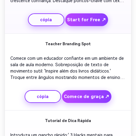
crescente confiança. Destaque pontos-chave com texto 
animado como 'Transforme sua rotina de estudo'. Use 
transições de movimento desfocado para sugerir 
Start for Free ↗
cópia
melhorias. Terminar com um breve clipe de depoimento 
ou estrelas de classificação visual, criando confiança e 
conexão emocional.
Teacher Branding Spot
Comece com um educador confiante em um ambiente de 
sala de aula moderno. Sobreposição de texto de 
movimento sutil: 'Inspire além dos livros didáticos.' 
Troque entre ângulos mostrando momentos de ensino, 
cenas de feedback e alunos sorridentes. Mantenha as 
cores brilhantes e de apoio. Adicione voz profissional 
Comece de graça ↗
cópia
promovendo a qualidade do curso. Termine com uma 
cena de marca convidando inscrições ou vídeo segue.
Tutorial de Dica Rápida
Introduza um gancho rápido:' 3 Hacks mentais para 