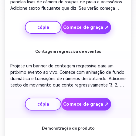
panelas lisas de câmera de roupas de praia e acessórios. 
Adicione texto flutuante que diz 'Seu verão começa 
aqui'. Integre música de fundo chill e um logotipo fade-
out no final. Entregue um look de banner elegante e 
Comece de graça ↗
cópia
pronto para o Instagram.
Contagem regressiva de eventos
Projete um banner de contagem regressiva para um 
próximo evento ao vivo. Comece com animação de fundo 
dramática e transições de números desbotando. Adicione 
texto de movimento que conte regressivamente '3, 2, 1'. 
Flash destaques visuais de cenas ou alto-falantes. 
Conclua com o texto 'Join Live Now' e uma animação 
Comece de graça ↗
cópia
brilhante do botão de inscrição.
Demonstração do produto