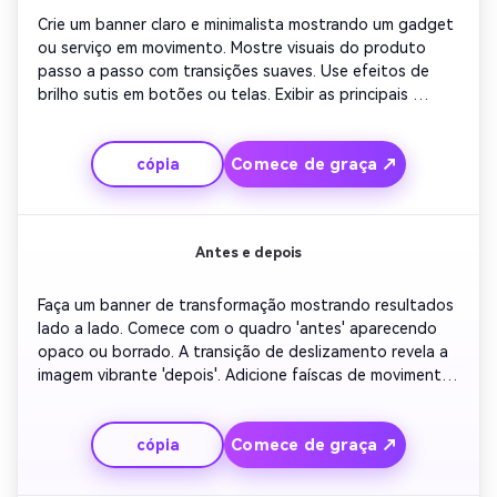
Crie um banner claro e minimalista mostrando um gadget 
ou serviço em movimento. Mostre visuais do produto 
passo a passo com transições suaves. Use efeitos de 
brilho sutis em botões ou telas. Exibir as principais 
características brevemente em texto grande e legível. 
Terminar com 'Ordem Hoje' sobreposição e logo curto 
Comece de graça ↗
cópia
revelar.
Antes e depois
Faça um banner de transformação mostrando resultados 
lado a lado. Comece com o quadro 'antes' aparecendo 
opaco ou borrado. A transição de deslizamento revela a 
imagem vibrante 'depois'. Adicione faíscas de movimento 
e música que criam emoção. Conclua com o slogan 
'Transforme seu espaço' para impacto visual.
Comece de graça ↗
cópia