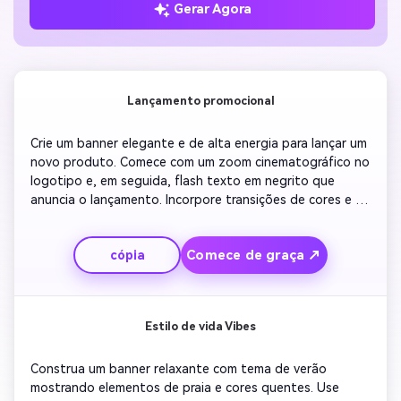
Gerar Agora
Lançamento promocional
Crie um banner elegante e de alta energia para lançar um 
novo produto. Comece com um zoom cinematográfico no 
logotipo e, em seguida, flash texto em negrito que 
anuncia o lançamento. Incorpore transições de cores e 
tipografia cinética. Mostrar fotos rápidas de detalhes do 
produto com bordas brilhantes. Termine com uma forte 
Comece de graça ↗
cópia
mensagem de chamada à ação, perfeita para uso em 
anúncios sociais.
Estilo de vida Vibes
Construa um banner relaxante com tema de verão 
mostrando elementos de praia e cores quentes. Use 