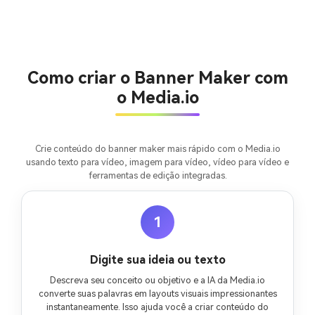
Crie imagens com
IA sem limites.
100% grátis!
Como criar o Banner Maker com
Comece Grátis →
o Media.io
Crie conteúdo do banner maker mais rápido com o Media.io
usando texto para vídeo, imagem para vídeo, vídeo para vídeo e
ferramentas de edição integradas.
1
Digite sua ideia ou texto
Descreva seu conceito ou objetivo e a IA da Media.io
converte suas palavras em layouts visuais impressionantes
instantaneamente. Isso ajuda você a criar conteúdo do