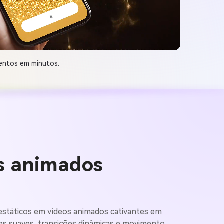
ventos em minutos.
es animados
estáticos em vídeos animados cativantes em
es suaves, transições dinâmicas e movimento