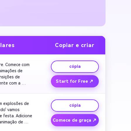
lares
Copiar e criar
re. Comece com 
cópia
nimações de 
nsições de 
Start for Free ↗
ente com a 
 Mantenha a calma,
m explosões de 
cópia
ndo' vamos 
 festa. Adicione 
Comece de graça ↗
animação de 
nformações de 