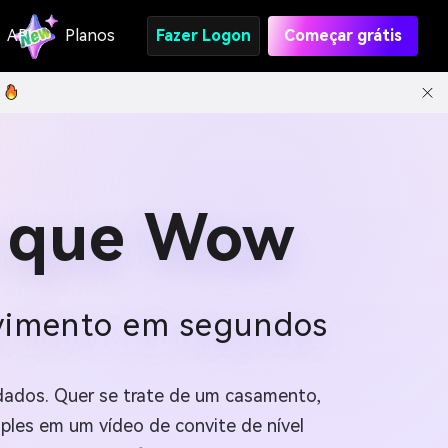
API
Planos
Fazer Logon
Começar grátis
s que Wow
ovimento em segundos
dados. Quer se trate de um casamento,
ples em um vídeo de convite de nível