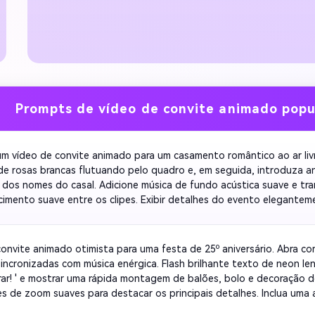
Prompts de vídeo de convite animado popu
um vídeo de convite animado para um casamento romântico ao ar liv
de rosas brancas flutuando pelo quadro e, em seguida, introduza a
 dos nomes do casal. Adicione música de fundo acústica suave e tra
imento suave entre os clipes. Exibir detalhes do evento elegantem
ia serif. Terminar com um brilho dourado revelando a data e o local.
convite animado otimista para uma festa de 25º aniversário. Abra co
sincronizadas com música enérgica. Flash brilhante texto de neon le
r! ' e mostrar uma rápida montagem de balões, bolo e decoração de
es de zoom suaves para destacar os principais detalhes. Inclua uma 
 regressiva para criar emoção. Mantenha a cena final simples com i