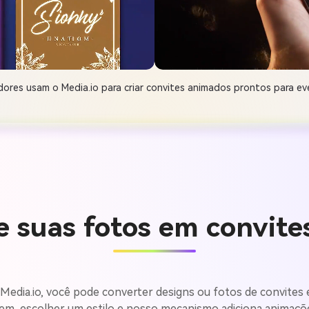
dores usam o Media.io para criar convites animados prontos para e
 suas fotos em convit
Media.io, você pode converter designs ou fotos de convites 
em, escolher um estilo e nosso mecanismo adiciona animaçõ