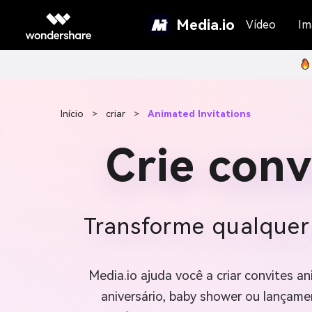
Media.io
Vídeo
Im
Início
>
criar
>
Animated Invitations
Crie con
Transforme qualquer
Media.io ajuda você a criar convites
aniversário, baby shower ou lançame