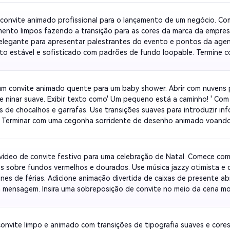
recendo bruscamente na tela.
convite animado profissional para o lançamento de um negócio. Com
ento limpos fazendo a transição para as cores da marca da empresa
 elegante para apresentar palestrantes do evento e pontos da age
o estável e sofisticado com padrões de fundo loopable. Termine 
vo à ação:' Junte-se à Noite da Inovação! ' Sobre um desaparecimen
um convite animado quente para um baby shower. Abrir com nuvens p
e ninar suave. Exibir texto como' Um pequeno está a caminho! ' Com
s de chocalhos e garrafas. Use transições suaves para introduzir in
 Terminar com uma cegonha sorridente de desenho animado voando 
do a data da festa. Crie o vídeo em tons suaves perfeitos para com
vídeo de convite festivo para uma celebração de Natal. Comece com 
es sobre fundos vermelhos e dourados. Use música jazzy otimista e co
ones de férias. Adicione animação divertida de caixas de presente abr
 mensagem. Insira uma sobreposição de convite no meio da cena mo
ta ou RSVP. Termine com uma mensagem alegre desejando aos espec
convite limpo e animado com transições de tipografia suaves e core