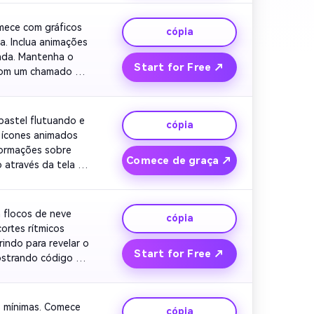
ece com gráficos 
cópia
. Inclua animações 
nda. Mantenha o 
Start for Free ↗
com um chamado 
to ousado.
astel flutuando e 
cópia
 ícones animados 
formações sobre 
Comece de graça ↗
através da tela 
partilhamento 
flocos de neve 
cópia
rtes rítmicos 
indo para revelar o 
Start for Free ↗
strando código de 
tadores felizes 
s mínimas. Comece 
cópia