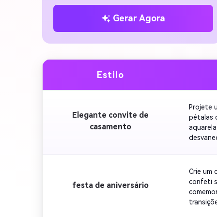
Gerar Agora
Estilo
Projete 
Elegante convite de
pétalas 
casamento
aquarela
desvanec
tipograf
Crie um 
confeti 
festa de aniversário
comemora
transiçõ
contagem