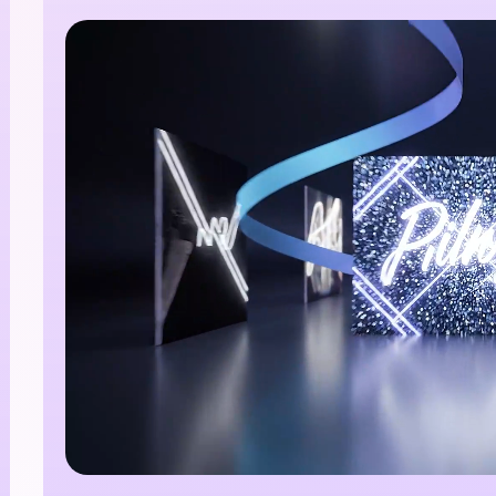
100% grá
Comece Grátis →