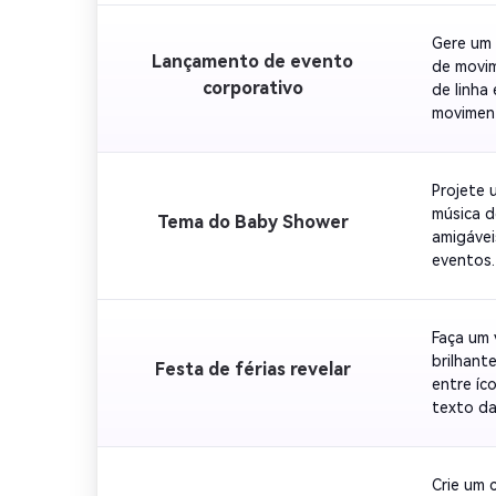
RSVP apa
Gere um 
Lançamento de evento
de movim
corporativo
de linha
moviment
definiti
Projete 
música d
Tema do Baby Shower
amigávei
eventos.
carregan
social.
Faça um 
brilhant
Festa de férias revelar
entre íc
texto da
vestimen
feriados.
Crie um 