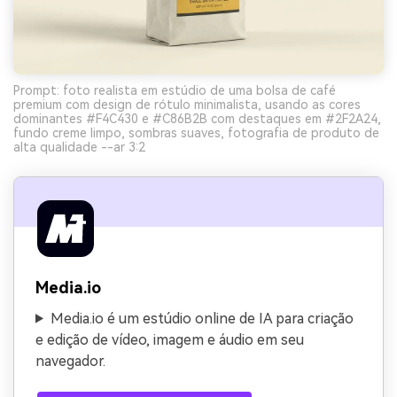
Prompt: foto realista em estúdio de uma bolsa de café
premium com design de rótulo minimalista, usando as cores
dominantes #F4C430 e #C86B2B com destaques em #2F2A24,
fundo creme limpo, sombras suaves, fotografia de produto de
alta qualidade --ar 3:2
Media.io
Media.io é um estúdio online de IA para criação
e edição de vídeo, imagem e áudio em seu
navegador.