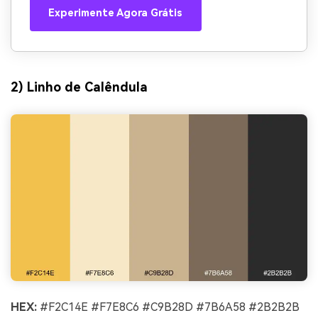
Experimente Agora Grátis
2) Linho de Calêndula
HEX:
#F2C14E #F7E8C6 #C9B28D #7B6A58 #2B2B2B