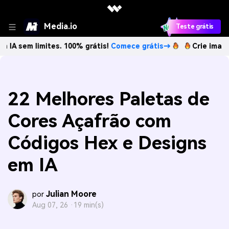
Media.io
Teste grátis
limites. 100% grátis!
Comece grátis→
Crie imagens com IA
22 Melhores Paletas de
Cores Açafrão com
Códigos Hex e Designs
em IA
Julian Moore
por
Aug 07, 26 ·
19 min(s)