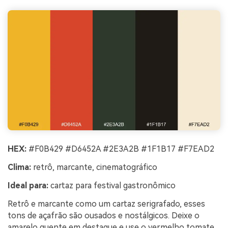
HEX:
#F0B429 #D6452A #2E3A2B #1F1B17 #F7EAD2
Clima:
retrô, marcante, cinematográfico
Ideal para:
cartaz para festival gastronômico
Retrô e marcante como um cartaz serigrafado, esses
tons de açafrão são ousados e nostálgicos. Deixe o
amarelo quente em destaque e use o vermelho tomate