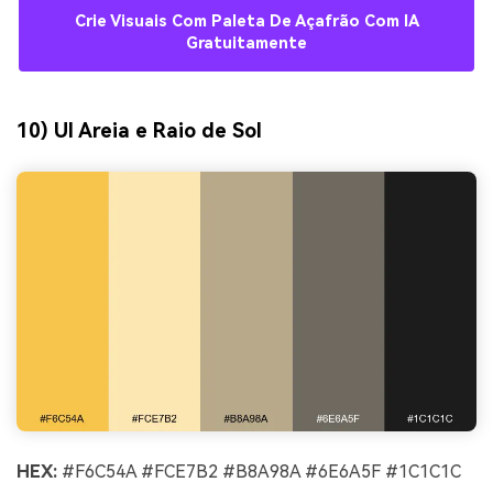
Crie Visuais Com Paleta De Açafrão Com IA
Gratuitamente
10) UI Areia e Raio de Sol
HEX:
#F6C54A #FCE7B2 #B8A98A #6E6A5F #1C1C1C