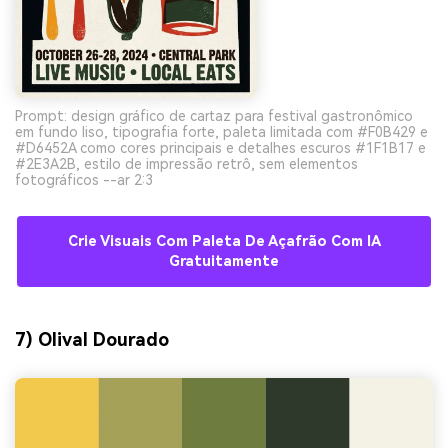
Prompt: design gráfico de cartaz para festival gastronômico
em fundo liso, tipografia forte, paleta limitada com #F0B429 e
#D6452A como cores principais e detalhes escuros #1F1B17 e
#2E3A2B, estilo de impressão retrô, sem elementos
fotográficos --ar 2:3
Crie Visuais Com Paleta De Açafrão Com IA
Gratuitamente
7) Olival Dourado