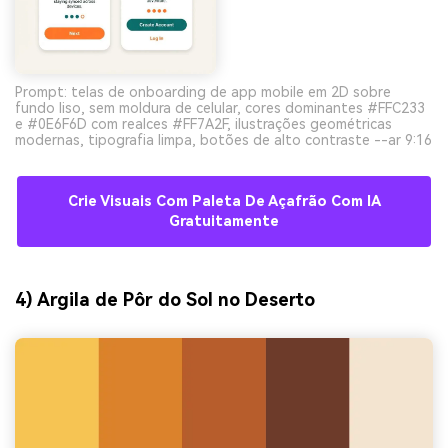
Prompt: telas de onboarding de app mobile em 2D sobre
fundo liso, sem moldura de celular, cores dominantes #FFC233
e #0E6F6D com realces #FF7A2F, ilustrações geométricas
modernas, tipografia limpa, botões de alto contraste --ar 9:16
Crie Visuais Com Paleta De Açafrão Com IA
Gratuitamente
4) Argila de Pôr do Sol no Deserto