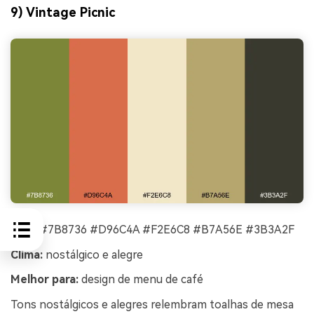
9) Vintage Picnic
HEX:
#7B8736 #D96C4A #F2E6C8 #B7A56E #3B3A2F
Clima:
nostálgico e alegre
Melhor para:
design de menu de café
Tons nostálgicos e alegres relembram toalhas de mesa