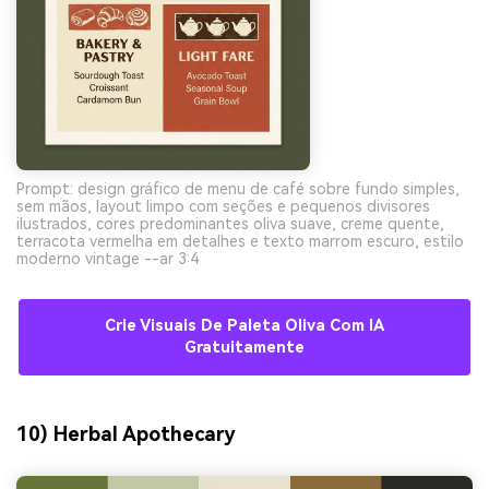
Prompt: design gráfico de menu de café sobre fundo simples,
sem mãos, layout limpo com seções e pequenos divisores
ilustrados, cores predominantes oliva suave, creme quente,
terracota vermelha em detalhes e texto marrom escuro, estilo
moderno vintage --ar 3:4
Crie Visuais De Paleta Oliva Com IA
Gratuitamente
10) Herbal Apothecary