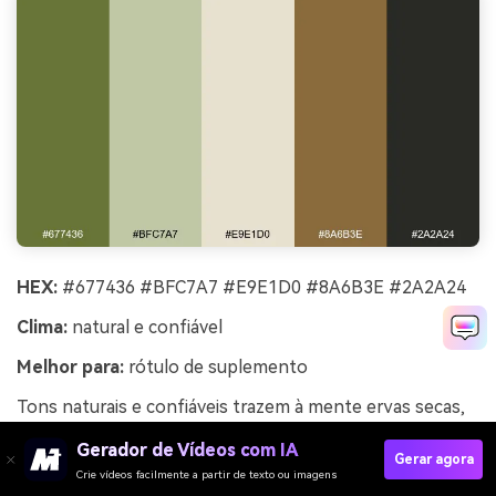
HEX:
#677436 #BFC7A7 #E9E1D0 #8A6B3E #2A2A24
Clima:
natural e confiável
Melhor para:
rótulo de suplemento
Tons naturais e confiáveis trazem à mente ervas secas,
potes de vidro e rótulos estampados. Uma paleta de
Gerador de Vídeos com IA
cores oliva como esta funciona bem para suplementos e
Gerar agora
Crie vídeos facilmente a partir de texto ou imagens
produtos de bem-estar que precisam transmitir