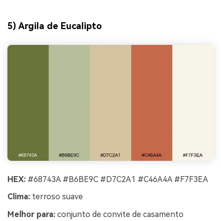
5) Argila de Eucalipto
HEX:
#68743A #B6BE9C #D7C2A1 #C46A4A #F7F3EA
Clima:
terroso suave
Melhor para:
conjunto de convite de casamento