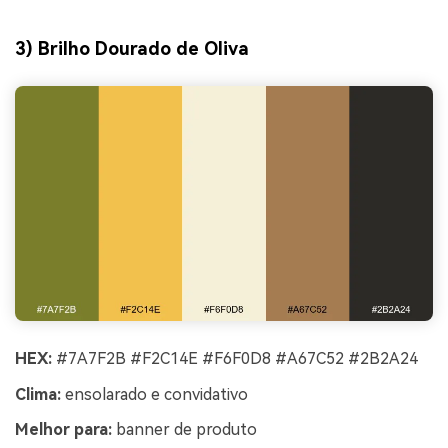
3) Brilho Dourado de Oliva
HEX:
#7A7F2B #F2C14E #F6F0D8 #A67C52 #2B2A24
Clima:
ensolarado e convidativo
Melhor para:
banner de produto