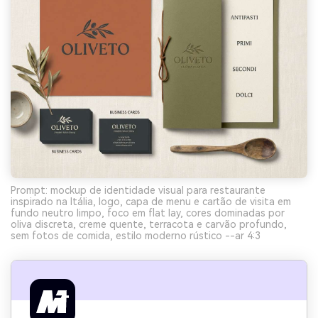
Prompt: mockup de identidade visual para restaurante
inspirado na Itália, logo, capa de menu e cartão de visita em
fundo neutro limpo, foco em flat lay, cores dominadas por
oliva discreta, creme quente, terracota e carvão profundo,
sem fotos de comida, estilo moderno rústico --ar 4:3