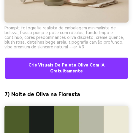
Prompt: fotografia realista de embalagem minimalista de
beleza, frasco pump e pote com rótulos, fundo limpo e
contínuo, cores predominantes oliva discreto, creme quente,
blush rosa, detalhes bege areia, tipografia carvão profundo,
vibe premium de skincare natural --ar 4:3
Crie Visuais De Paleta Oliva Com IA
Gratuitamente
7) Noite de Oliva na Floresta