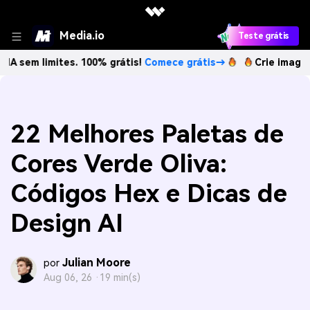
Media.io
Teste grátis
mites. 100% grátis!
Comece grátis→
Crie imagens com IA 
22 Melhores Paletas de
Cores Verde Oliva:
Códigos Hex e Dicas de
Design AI
Julian Moore
por
Aug 06, 26 ·
19 min(s)