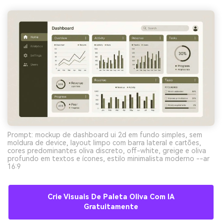
Prompt: mockup de dashboard ui 2d em fundo simples, sem
moldura de device, layout limpo com barra lateral e cartões,
cores predominantes oliva discreto, off-white, greige e oliva
profundo em textos e ícones, estilo minimalista moderno --ar
16:9
Crie Visuais De Paleta Oliva Com IA
Gratuitamente