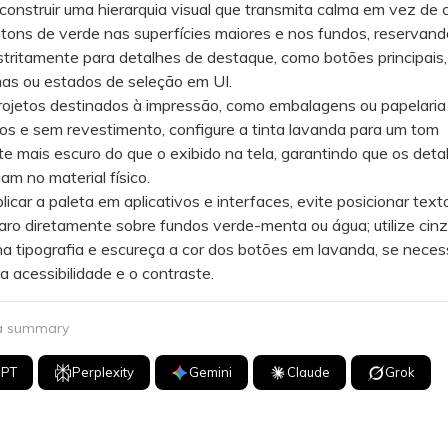
nstruir uma hierarquia visual que transmita calma em vez de 
 tons de verde nas superfícies maiores e nos fundos, reservand
tritamente para detalhes de destaque, como botões principais,
s ou estados de seleção em UI.
etos destinados à impressão, como embalagens ou papelaria
os e sem revestimento, configure a tinta lavanda para um tom
te mais escuro do que o exibido na tela, garantindo que os det
m no material físico.
ar a paleta em aplicativos e interfaces, evite posicionar tex
aro diretamente sobre fundos verde-menta ou água; utilize cin
a tipografia e escureça a cor dos botões em lavanda, se necess
a acessibilidade e o contraste.
 a summary
GPT
Perplexity
Gemini
Claude
Grok