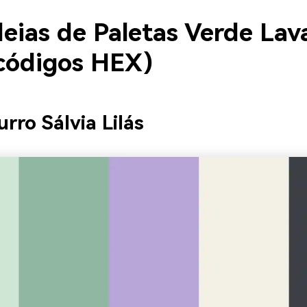
deias de Paletas Verde La
códigos HEX)
urro Sálvia Lilás