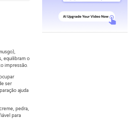
musgo),
s, equilibram o
to impressão.
 ocupar
de ser
paração ajuda
creme, pedra,
iável para