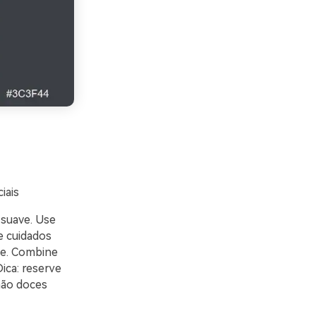
iais
 suave. Use
e cuidados
te. Combine
Dica: reserve
não doces