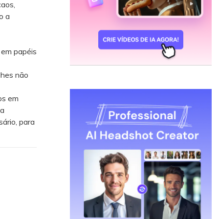
caos,
o a
 em papéis
alhes não
tos em
za
ário, para