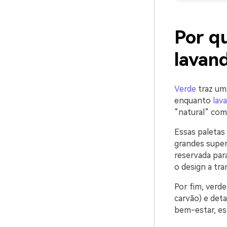
Por q
lavan
Verde
traz uma
enquanto
lav
“natural” com 
Essas paletas
grandes super
reservada par
o design a tra
Por fim, verd
carvão) e det
bem-estar, est