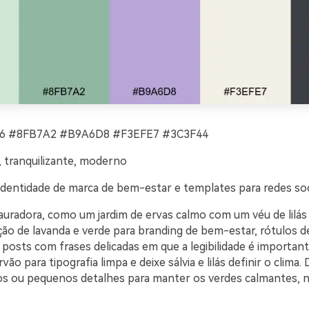
 #8FB7A2 #B9A6D8 #F3EFE7 #3C3F44
, tranquilizante, moderno
identidade de marca de bem-estar e templates para redes soc
tauradora, como um jardim de ervas calmo com um véu de lilás
ão de lavanda e verde para branding de bem-estar, rótulos d
 posts com frases delicadas em que a legibilidade é importan
o para tipografia limpa e deixe sálvia e lilás definir o clima. 
tulos ou pequenos detalhes para manter os verdes calmantes, 