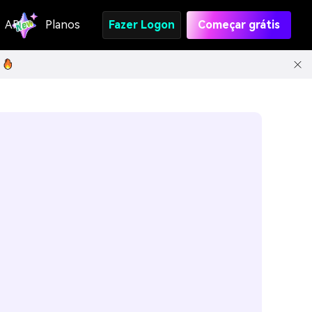
API
Planos
Fazer Logon
Começar grátis