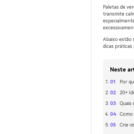
Paletas de ve
transmite calm
especialmente
excessivament
Abaixo estão 
dicas práticas
Neste ar
Por qu
20+ Id
Quais
Como u
Crie v