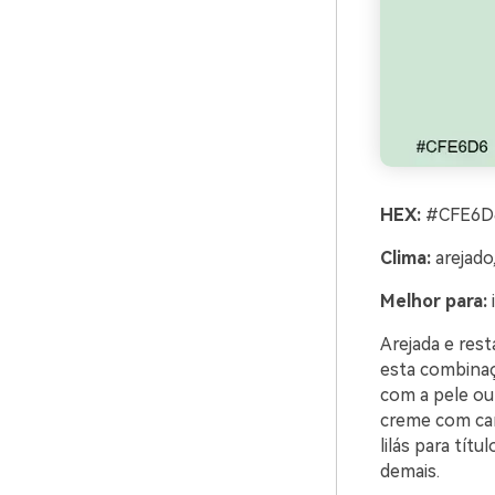
HEX:
#CFE6D6
Clima:
arejado
Melhor para:
Arejada e res
esta combinaç
com a pele ou
creme com carvã
lilás para tí
demais.