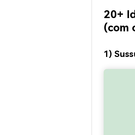
20+ I
(com 
1) Suss