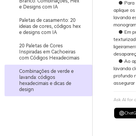
Branco: Combinações, Hex
● Para co
e Designs com IA
aplique os
lavanda es
Paletas de casamento: 20
monograma
ideias de cores, códigos hex
● Em proj
e designs com IA
texturizad
20 Paletas de Cores
ligeiramen
Inspiradas em Cachoeiras
desapareça
com Códigos Hexadecimais
● Ao aplic
lavanda cl
Combinações de verde e
profundo n
lavanda: códigos
assegurar 
hexadecimais e dicas de
design
Ask AI for
Chat