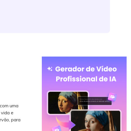
s com uma
 vida e
rvão, para