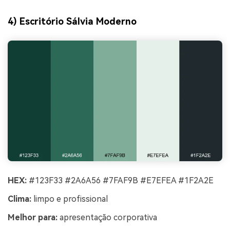
4) Escritório Sálvia Moderno
HEX:
#123F33 #2A6A56 #7FAF9B #E7EFEA #1F2A2E
Clima:
limpo e profissional
Melhor para:
apresentação corporativa