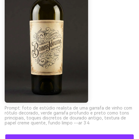
Prompt: foto de estúdio realista de uma garrafa de vinho com
rótulo decorado, verde garrafa profundo e preto como tons
principais, toques discretos de dourado antigo, textura de
papel creme quente, fundo limpo --ar 3:4