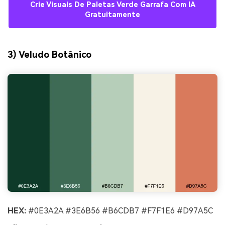
Crie Visuais De Paletas Verde Garrafa Com IA
Gratuitamente
3) Veludo Botânico
HEX:
#0E3A2A #3E6B56 #B6CDB7 #F7F1E6 #D97A5C