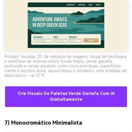
Prompt: mockup 2D de website de viagens, visual de destaque
e interface de reserva sobre fundo limpo, verde garrafa
profundo e verde-azulado como tons principais, superfícies
creme e botões areia, layout limpo e moderno, sem moldura de
dispositivo --ar 21:9
Crie Visuais De Paletas Verde Garrafa Com IA
Gratuitamente
7) Monocromático Minimalista