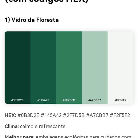
1) Vidro da Floresta
HEX:
#0B3D2E #145A42 #2F7D5B #A7CBB7 #F2F5F2
Clima:
calmo e refrescante
Melhor para:
embalagens ecológicas para cuidados com