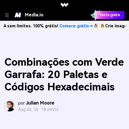
Media.io
Teste grátis
mites. 100% grátis!
Comece grátis→
Crie imagens com IA s
Combinações com Verde
Garrafa: 20 Paletas e
Códigos Hexadecimais
Julian Moore
por
Aug 06, 26 ·
18 min(s)