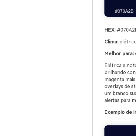
HEX:
#070A2B
Clima:
elétric
Melhor para:
Elétrica e no
brilhando con
magenta mais 
overlays de s
um branco sua
alertas para ma
Exemplo de i