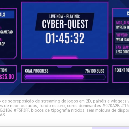
de sobreposição de streaming de jogos em 2D, painéis e widgets v
hes de neon ousados, fundo escuro, cores dominantes #070A2B #
21B6 #F5F3FF, blocos de tipografia nítidos, sem moldura de dispos
6:9