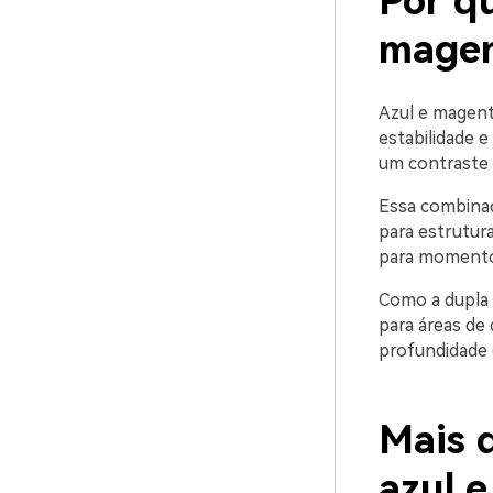
Por q
magen
Azul e magent
estabilidade e
um contraste 
Essa combinaç
para estrutura
para momentos
Como a dupla 
para áreas de
profundidade
Mais d
azul 