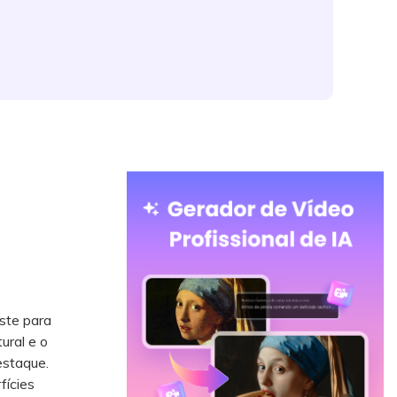
ste para
ural e o
estaque.
fícies