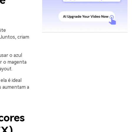
 e
ite
 Juntos, criam
sar o azul
var o magenta
ayout.
la é ideal
es aumentam a
cores
EX)