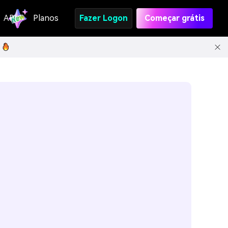
API
Planos
Fazer Logon
Começar grátis