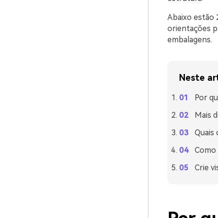
Abaixo estão 
orientações p
embalagens.
Neste ar
Por qu
Mais d
Quais
Como u
Crie v