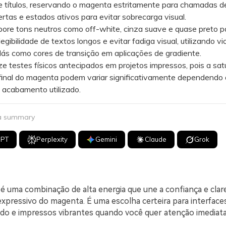
 e títulos, reservando o magenta estritamente para chamadas d
ertas e estados ativos para evitar sobrecarga visual.
re tons neutros como off-white, cinza suave e quase preto p
legibilidade de textos longos e evitar fadiga visual, utilizando vio
lilás como cores de transição em aplicações de gradiente.
testes físicos antecipados em projetos impressos, pois a sat
final do magenta podem variar significativamente dependendo 
 acabamento utilizado.
 a summary
GPT
Perplexity
Gemini
Claude
Grok
é uma combinação de alta energia que une a confiança e clare
xpressivo do magenta. É uma escolha certeira para interfac
do e impressos vibrantes quando você quer atenção imediat