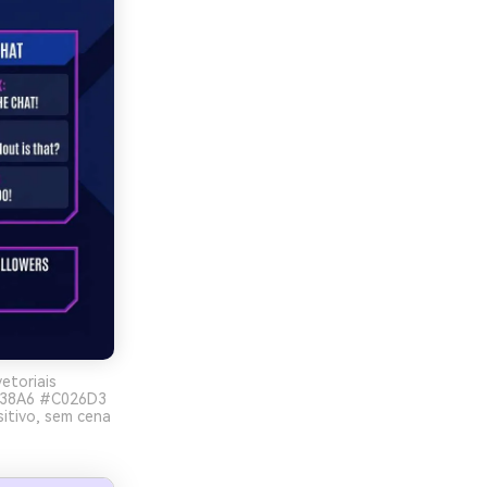
etoriais
1438A6 #C026D3
itivo, sem cena