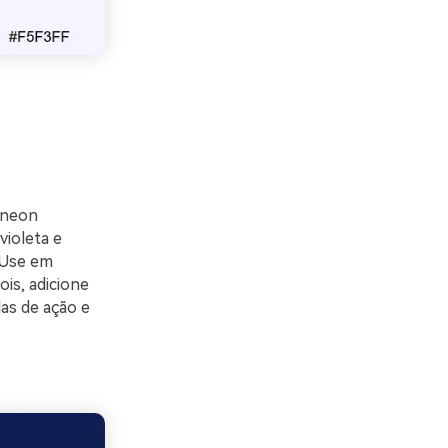
 neon
violeta e
 Use em
is, adicione
as de ação e