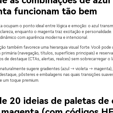
ue as combinações de azul
ta funcionam tão bem
a ocupam o ponto ideal entre lógica e emoção: o azul transm
 clareza, enquanto o magenta traz excitação e personalidade.
dinâmico com aparência moderna e intencional.
ão também favorece uma hierarquia visual forte. Você pode u
 primária (navegação, títulos, superfícies principais) e reser
 de destaque (CTAs, alertas, realces) sem sobrecarregar o l
naturalmente sugere gradientes (azul → violeta → magenta), e
 destaque, pôsteres e embalagens nas quais transições suav
 e um toque premium.
e 20 ideias de paletas de 
e magenta (com códigos H