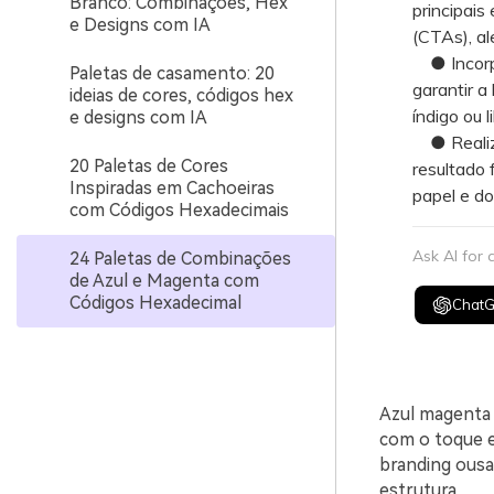
Branco: Combinações, Hex
principais
e Designs com IA
(CTAs), al
● Incorpo
Paletas de casamento: 20
garantir a 
ideias de cores, códigos hex
índigo ou 
e designs com IA
● Realize 
20 Paletas de Cores
resultado 
Inspiradas em Cachoeiras
papel e do
com Códigos Hexadecimais
Ask AI for
24 Paletas de Combinações
de Azul e Magenta com
Códigos Hexadecimal
Chat
Azul magenta 
com o toque e
branding ousa
estrutura.