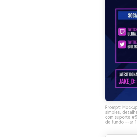
Prompt: Mockup 
simples, detal
com suporte #5B
de fundo --ar 1