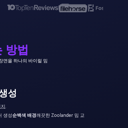
는 방법
 장면을 하나의 바이럴 밈
 생성
미지
.
터 생성
순백색 배경
깨끗한 Zoolander 밈 교