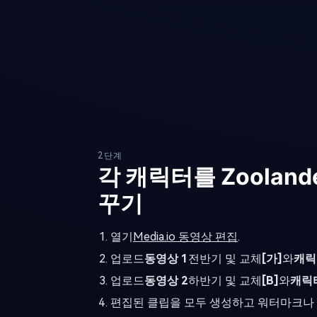
2단계
각 캐릭터를 Zooland
꾸기
열기
Media.io 동영상 편집
.
업로드
동영상 1
전반기 및 교체
[가]
와
캐릭
업로드
동영상 2
하반기 및 교체
[B]
와
캐릭터
편집된 클립을 모두 생성하고 워터마크나