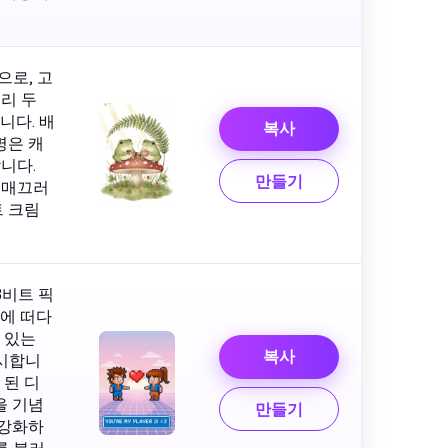
로, 고
리 두
니다. 배
복사
명은 캐
니다.
만들기
 매끄러
트 크림
8비트 픽
경에 떠다
 있는
복사
표시합니
 된 디
을 기념
만들기
 강화하