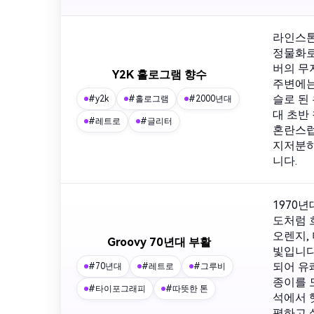
라인스톤
정물화로
버의 무
Y2K 홀로그램 향수
주변에는
슬로 된
#y2k
#홀로그램
#2000년대
대 초반
#레트로
#글리터
혼란스럽
지저분하
니다.
1970
도처럼 
오렌지,
Groovy 70년대 부활
빛입니다
되어 유
#70년대
#레트로
#그루비
종이를 
#타이포그래피
#따뜻한 톤
석에서 
평하고 