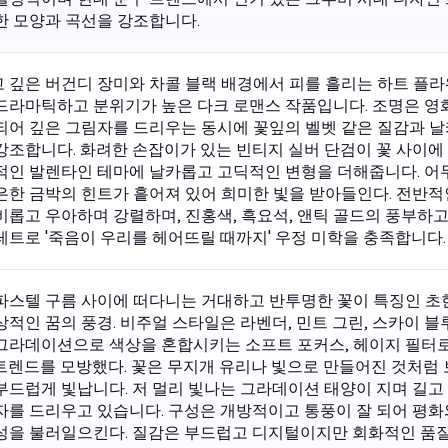
한 모양과 곡선을 강조합니다.
 깊은 버건디 장미와 차콜 블랙 배경에서 피를 흘리는 하트 플라
드라마틱하고 분위기가 높은 다크 로맨스 작품입니다. 조명은 영
되어 깊은 그림자를 드리우는 동시에 꽃잎의 벨벳 같은 질감과 
강조합니다. 화려한 손잡이가 있는 빈티지 실버 단검이 꽃 사이에
적인 발렌타인 테마에 날카롭고 고딕적인 변형을 더해줍니다. 어
은한 금박의 힌트가 흩어져 있어 희미한 빛을 받아들인다. 전반적
비롭고 우아하며 강렬하며, 진홍색, 흑요석, 앤틱 골드의 풍부하고
레트로 '죽음이 우리를 헤어뜨릴 때까지' 우정 미학을 충족합니다.
파스텔 구름 사이에 떠다니는 거대하고 반투명한 꽃이 특징인 
상적인 꿈의 풍경. 비주얼 스타일은 라벤더, 민트 그린, 스카이 블
그라데이션으로 색상을 혼합시키는 소프트 포커스, 헤이지 필터로 
ur' 트렌드를 모방했다. 꽃은 무지개 유리나 빛으로 만들어진 것처럼
부드럽게 빛납니다. 저 멀리 빛나는 그라데이션 태양이 지며 길고
자를 드리우고 있습니다. 구성은 개방적이고 통풍이 잘 되어 평화
성을 불러일으킨다. 질감은 부드럽고 디지털이지만 회화적인 품질