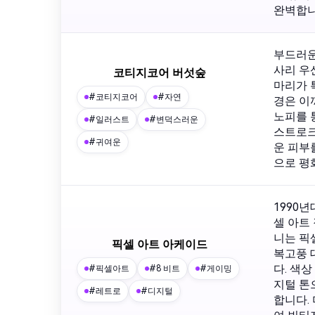
완벽합니
부드러운
사리 우
코티지코어 버섯숲
마리가 
#코티지코어
#자연
경은 이
노피를 
#일러스트
#변덕스러운
스트로크
#귀여운
운 피부
으로 평
1990
셀 아트
니는 픽
픽셀 아트 아케이드
복고풍 
다. 색
#픽셀아트
#8 비트
#게이밍
지털 톤
#레트로
#디지털
합니다.