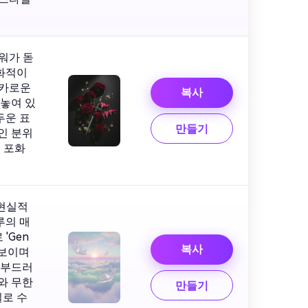
워가 돋
화적이
날카로운
복사
 놓여 있
두운 표
만들기
인 분위
 포화
초현실적
루의 매
'Gen
복사
 보이며
 부드러
와 무한
만들기
로 수