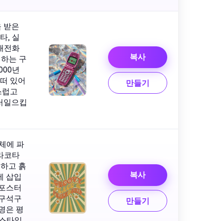
 받은
타, 실
대전화
복사
시하는 구
000년
 떠 있어
만들기
스럽고
불러일으킵
체에 파
라코타
뜻하고 흙
복사
에 삽입
 포스터
 구석구
만들기
명은 평
 스타일