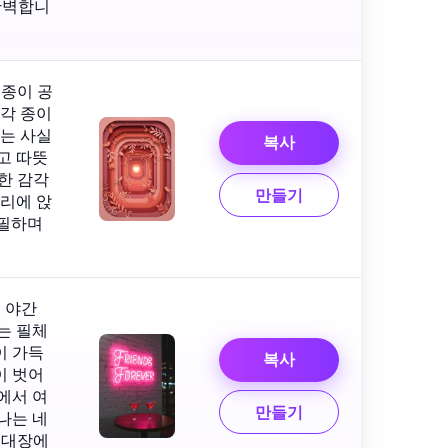
완벽합니
 종이 공
 각 종이
리는 사실
복사
고 따뜻
한 감각
만들기
자리에 앉
어필하며
 야간
는 필체
이 가득
복사
이 벗어
에서 여
만들기
나는 네
초대장에