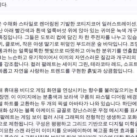
다.
 수채화 스타일로 렌더링된 기발한 코티지코어 일러스트레이션으
산 아래 빨간색과 흰색 얼룩버섯 위에 앉아 있는 귀여운 녹색 개구
특징입니다. 그들은 도토리 컵에 담긴 차 한 주전자를 나누고 있습
끼, 클로버, 작은 야생 딸기로 뒤덮인 부드러운 숲 바닥입니다. 조
통과하는 얼룩덜룩한 햇빛으로 따뜻하고 아늑한 분위기를 연출합
는 느슨하고 유기적이어서 이끼의 자연스러운 질감과 개구리의
를 강조합니다. 컬러 팔레트는 세이지 그린, 테라코타 레드, 소프
화롭고 자연을 사랑하는 트렌드를 구현한 흙빛과 상큼함입니다.
년대 휴대용 비디오 게임 화면을 연상시키는 향수를 불러일으키는 
 장면. 이 이미지에는 분홍색과 보라색 구름의 파스텔 디더링 배
셀 하트를 교환하는 두 개의 픽셀 아바타가 나와 있습니다. 하단에
대화 상자는 블록 아케이드 글꼴로 장난스러운 우정 메시지를 
상 팔레트는 게임 보이 컬러 시대 그래픽의 전형적인 생생하고 포화
으로 제한됩니다. 구성은 평평하고 그리드 기반으로 디지털 미학
 미묘한 스캔 라인이 이미지를 오버레이하여 복고풍 화면 효과를