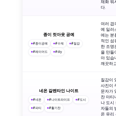
채화 워
다.
여러 겹
예 일러
종이 컷아웃 공예
에는 분
적인 섬
#종이공예
#수제
#질감
한 조명
을 만들
#레이어드
#diy
아 있습
깨끗하고
질감이 
사진이 
네온 갈렌타인 나이트
문자가 
찬 마티
#네온
#나이트라이프
#도시
나 도시
자들의 
#파티
#활기찬
온 유리