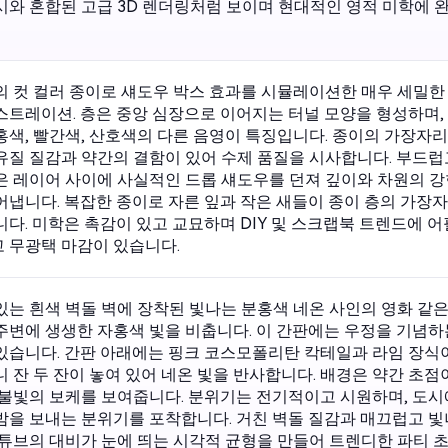
시와 혼합된 고급 3D 렌더링처럼 보이며 현대적인 영적 미학에 
의 컷 컬러 종이로 섀도우 박스 효과를 시뮬레이션한 매우 세밀한
스트레이션. 층은 중앙 심장으로 이어지는 터널 모양을 형성하며,
홍색, 빨간색, 산호색의 다른 음영이 특징입니다. 종이의 가장자
유질 질감과 약간의 결함이 있어 수제 품질을 시사합니다. 부드럽
은 레이어 사이에 사실적인 드롭 섀도우를 던져 깊이와 차원의 강
어냅니다. 복잡한 종이로 자른 잎과 작은 새들이 종이 층의 가장
니다. 미학은 촉감이 있고 교묘하며 DIY 및 스크랩북 트렌드에 
 무광택 마감이 있습니다.
있는 흰색 벽돌 벽에 장착된 빛나는 분홍색 네온 사인의 영화 같은
주변에 생생한 자홍색 빛을 비춥니다. 이 간판에는 우정을 기념하
있습니다. 간판 아래에는 핑크 코스모폴리탄 칵테일과 라임 장식
니 잔 두 잔이 놓여 있어 네온 빛을 반사합니다. 배경은 약간 초점
 불빛의 보케를 보여줍니다. 분위기는 전기적이고 시원하며, 도시
밤을 보내는 분위기를 포착합니다. 거친 벽돌 질감과 매끄럽고 빛
 튜브의 대비가 눈에 띄는 시각적 균형을 만들어 트렌디한 파티 