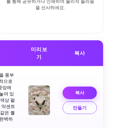
를 통해 공유하거나 인쇄하여 물리적 놀라움
을 선사하세요.
미리보
복사
기
을 풍부
환적으로
중앙에
복사
놓여 있
 색상 팔
색 악센트
만들기
 같은 퀄
 완벽하