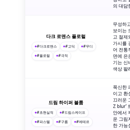
의 대담
무성하고
보이는 
다크 로맨스 플로럴
고 절제
가시를 
#다크로맨스
#고딕
#무디
어 전통
면에 은
#플로럴
#극적
기는 신
색상 팔
푹신한 
이고 환
끄러운 
드림 하이퍼 블룸
Z bl
안에서 
#초현실적
#드림스케이프
운 그림
#파스텔
#구름
#에테르
한 가능