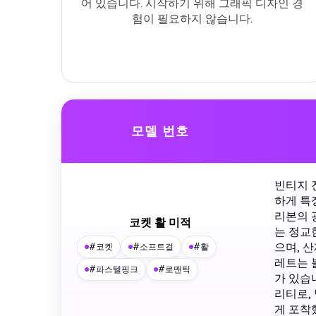
어 있습니다. 시작하기 위해 그래픽 디자인 경
험이 필요하지 않습니다.
모델 번호
빈티지 
하게 특
리본의 
코켓 활 미적
는 정교
으며, 
#코켓
#소프트걸
#활
레트는 
#파스텔핑크
#로맨틱
가 있습
리티로,
게 포착