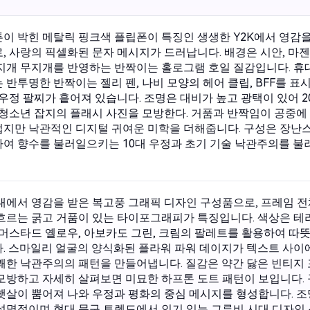
이 박힌 메탈릭 핑크색 플립폰이 특징인 생생한 Y2K에서 영감을
, 사랑의 픽셀화된 문자 메시지가 드러납니다. 배경은 시안, 마젠
지개 무지개를 반영하는 반짝이는 홀로그램 호일 질감입니다. 휴
 반투명한 반짝이는 젤리 펜, 나비 모양의 헤어 클립, BFF를 표
 우정 팔찌가 흩어져 있습니다. 조명은 대비가 높고 광택이 있어 2
 청소년 잡지의 플래시 사진을 모방한다. 거품과 반짝임이 공중에
지만 낙관적인 디지털 귀여운 미학을 더해줍니다. 구성은 장난
여 향수를 불러일으키는 10대 우정과 초기 기술 낙관주의를 
년대에서 영감을 받은 복고풍 그래픽 디자인 구성품으로, 프레임 전
흐르는 굵고 거품이 있는 타이포그래피가 특징입니다. 색상은 테
 머스타드 옐로우, 아보카도 그린, 크림의 팔레트를 활용하여 따
. 스마일리 얼굴의 양식화된 플라워 파워 데이지가 텍스트 사이
쾌한 낙관주의의 패턴을 만들어냅니다. 질감은 약간 닳은 빈티지
모방하고 자세히 살펴보면 미묘한 하프톤 도트 패턴이 보입니다.
햇살이 뿜어져 나와 우정과 평화의 중심 메시지를 형성합니다. 조
설명적이며 현대 문구 트렌드에서 인기 있는 그루비 시대 디자인