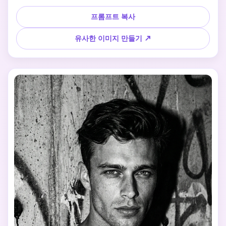
얕은 영역 깊이, 전문 대리 디지털 모습, 럭셔리 잡지 초상화 품
질, 초사실적
프롬프트 복사
유사한 이미지 만들기 ↗