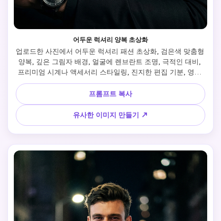
어두운 럭셔리 양복 초상화
업로드한 사진에서 어두운 럭셔리 패션 초상화, 검은색 맞춤형 
양복, 깊은 그림자 배경, 얼굴에 렌브란트 조명, 극적인 대비, 
프리미엄 시계나 액세서리 스타일링, 진지한 편집 기분, 영화 
스튜디오 촬영, 초고세부 사항, 날카로운 얼굴 구조 보존, 잡지 
패션 전파 품질
프롬프트 복사
유사한 이미지 만들기 ↗