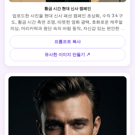
황금 시간 현대 신사 캠페인
업로드한 사진을 현대 신사 패션 캠페인 초상화, 수직 3:4 구
도, 황금 시간 측면 조명, 따뜻한 영화 광택, 호화로운 캐주얼 
의상, 머리카락과 원단 속의 바람 동작, 자신감 있는 편안한 포
즈, 얕은 초점 배경, 영화 촬영 색조, 프리미엄 남성복 광고 스
타일, 초사실적
프롬프트 복사
유사한 이미지 만들기 ↗