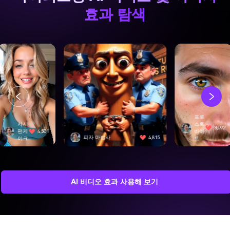
효과 탐색
프로
스트
3,092
바이
피자 마법사
4,815
스위프트 에지
트
AI 비디오 효과 사용해 보기