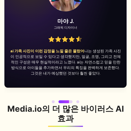
마야 J.
조
래픽 디자이너
캐주
느낄 줄은 몰랐어
나는 생성된 가족 사진
바이러스적인 chatgpt 가
 생각했지만, 얼굴, 조명, 그리고 전체
tiktok에 갔습니다.
나는 chat
 느꼈다. ai는 자연스럽고 믿을 만한
가족 사진 트렌드를 따르고 tikt
 우리의 특징을 완벽하게 보존했다.
것을 좋아한다. 댓글은 "이건 정
했던 것보다 훨씬 좋았다.
싶다"로 가득 차 있었다. 그것은
로 
Media.io의 더 많은 바이러스 AI
효과