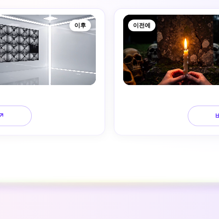
이후
이전에
↗