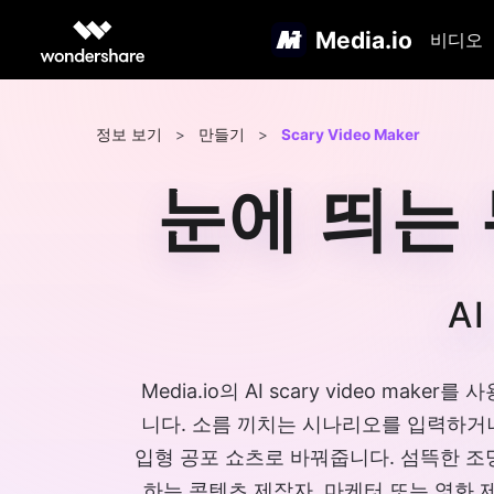
Media.io
비디오
정보 보기
>
만들기
>
Scary Video Maker
눈에 띄는
A
Media.io의 AI scary video 
니다. 소름 끼치는 시나리오를 입력하거나 
입형 공포 쇼츠로 바꿔줍니다. 섬뜩한 조
하는 콘텐츠 제작자, 마케터 또는 영화