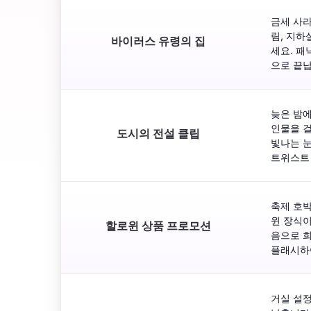
금세 사
림, 지하
바이러스 유령의 집
세요. 패
으로 끝납
늦은 밤에
인물을 걸
도시의 전설 클립
빛나는 눈
트위스트
축제 호박
윈 장식이
할로윈 상품 프로모션
음으로 희
플래시하
거실 설정