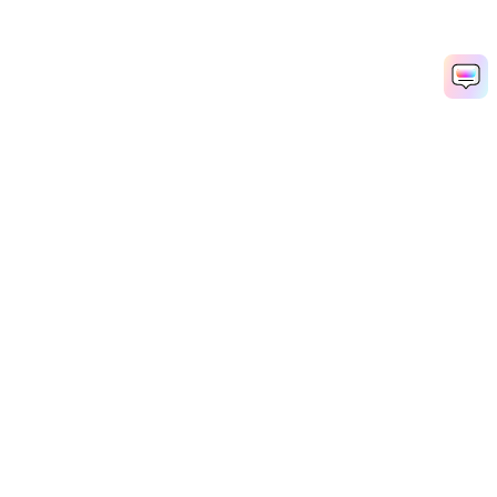
지금 사진 애니메이션 만들기
Media.io Online Tools Quality Rating：
4.7 (162,357 Votes)
AI 동영상 생성기
AI 이미지 생성기