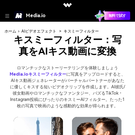
Media.io
無料で試す
ホーム
›
AIビデオエフェクト
>
キスミーフィルター
キスミーフィルター：写
真をAIキス動画に変換
ロマンチックなストーリーテリングを体験しましょう
Media.ioキスミーフィルター
に写真をアップロードすると、
AIキス動画ジェネレーターがバーチャルパートナーがあなた
に優しくキスする短いビデオクリップを作成します。AI彼氏/
彼女動画やロマンチックなファンタジー、バズるTikTok・
Instagram投稿にぴったりのキスミーAIフィルター。たった1
枚の写真で映画のような感動的な効果が得られます。