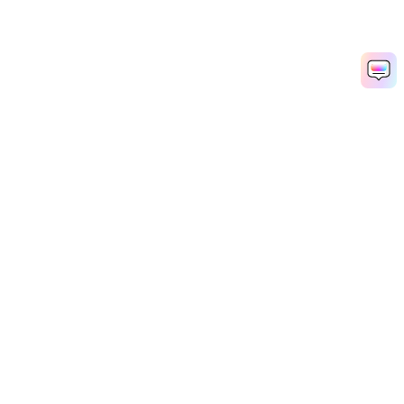
Media.io Online Tools Quality Rating：
4.7 (162,357 Votes)
Popular Tools
Solutions