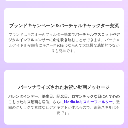
ブランドキャンペーン＆バーチャルキャラクター交流
ブランドはキスミーAIフィルター効果で
バーチャルマスコットやデ
ジタルインフルエンサーに命を吹き込む
ことができます。バーチャ
ルアイドルが顧客にキス―Media.ioならAIで大規模な感情的つなが
りも簡単です。
パーソナライズされたお祝い動画メッセージ
バレンタインデー、誕生日、記念日、ロマンチックな日にAIで心の
こもったキス動画
を送信。さらに
Media.ioキスミーフィルター
、数
回のクリックで素敵なビデオギフトが作れるので、編集スキルは不
要です。