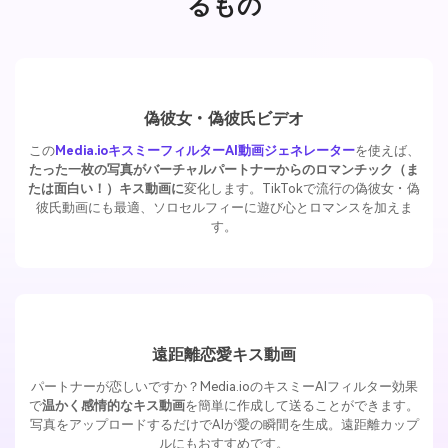
るもの
偽彼女・偽彼氏ビデオ
この
Media.ioキスミーフィルターAI動画ジェネレーター
を使えば、
たった一枚の写真がバーチャルパートナーからのロマンチック（ま
たは面白い！）キス動画に
変化します。TikTokで流行の偽彼女・偽
彼氏動画にも最適、ソロセルフィーに遊び心とロマンスを加えま
す。
遠距離恋愛キス動画
パートナーが恋しいですか？Media.ioのキスミーAIフィルター効果
で
温かく感情的なキス動画
を簡単に作成して送ることができます。
写真をアップロードするだけでAIが愛の瞬間を生成。遠距離カップ
ルにもおすすめです。