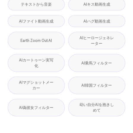
テキストから音楽
AIキス動画生成
AIファイト動画生成
AIハグ動画生成
AIヒーロージェネレ
Earth Zoom Out AI
ーター
AIカートゥーン実写
AI乗馬フィルター
化
AIマグショットメー
AI韓国フィルター
カー
幼い自分AIを抱きし
AI偽彼女フィルター
めて