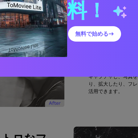
料！
身近にあ
ビス
無料で始める→
Media.io は、最良
画像復元ソフトウェア
観でより多くのディテ
と、サードパーティの
キャプチャし、写真を
り、拡大したり、フレ
活用できます。