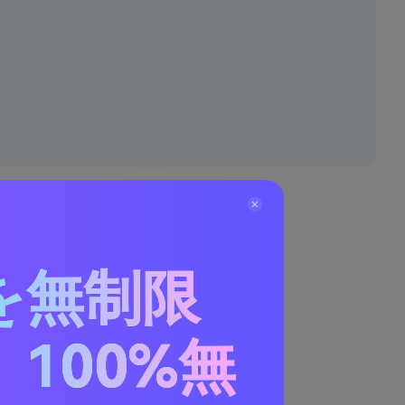
上げる
を無制限
を得ることができます。
100%無
変えます。