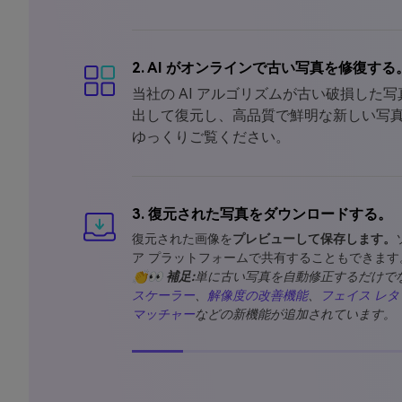
2. AI がオンラインで古い写真を修復する
当社の AI アルゴリズムが古い破損した
出して復元し、高品質で鮮明な新しい写
ゆっくりご覧ください。
3. 復元された写真をダウンロードする。
復元された画像を
プレビューして保存します。
ア プラットフォームで共有することもできます
👏👀 補足:
単に古い写真を自動修正するだけで
スケーラー
、
解像度の改善機能
、
フェイス レ
マッチャー
などの新機能が追加されています。