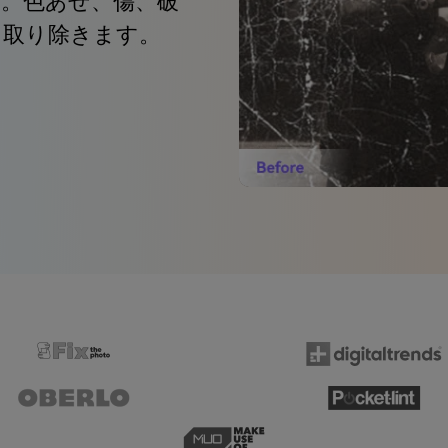
。色あせ、傷、破
て取り除きます。