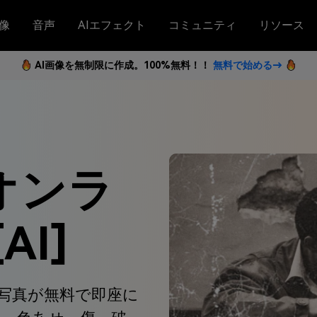
像
音声
AIエフェクト
コミュニティ
リソース
AI画像を無制限に作成。100%無料！！
無料で始める→
オンラ
AI]
い写真が無料で即座に