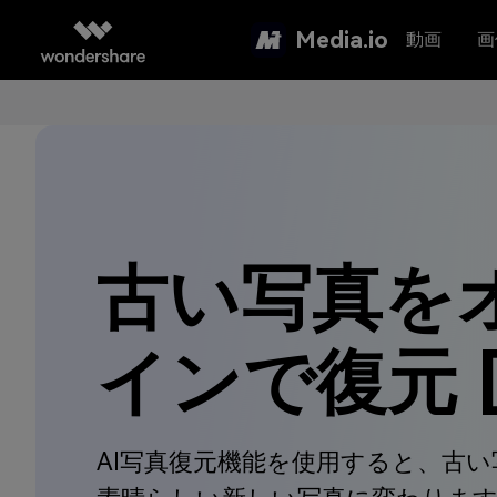
Media.io
動画
画
古い写真を
インで復元 [
AI写真復元機能を使用すると、古