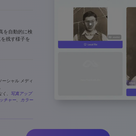
。
写真を自動的に検
真を残す様子を
ソーシャル メディ
。
なく、
写真アップ
タッチャー
、
カラー