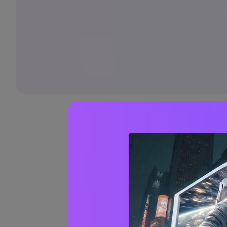
古い
Media.io 写
古い傷ん