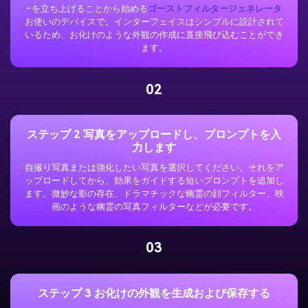
~を立ち上げることから始める
ゴーストフィルタージェネレータ
お使いのデバイスで。インターフェイスはシンプルに設計されて
いるため、お化けのような外観の作成に直接飛び込むことができ
ます。
02
ステップ 2 写真をアップロードし、プロンプトを入
力します
自撮り写真または強化したい写真を選択してください。それをア
ップロードしてから、効果をガイドする短いプロンプトを追加し
ます。微妙な影の存在、ドラマチックな幽霊の顔フィルター、映
画のような幽霊の写真フィルターなどが必要です。
03
ステップ 3 お化けの外観を生成および保存する