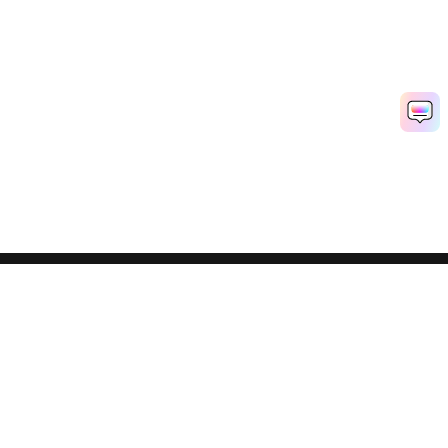
ゴーストフィルターを今すぐお試し！
Media.io Online Tools Quality Rating：
4.7 (162,357 Votes)
Popular Tools