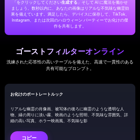
「をクリックしてください
生成する
」そして AI に魔法を働かせ
ましょう。数秒以内に、あなたの画像はリアルな不気味な幽霊効
果を備えています。満足したら、デバイスに保存して、TikTok、
Instagram、または次回のハロウィーン パーティーでお化けの傑
作を共有します。
ゴーストフィルターオンライン
洗練された応答性の高いテーブルを備えた、高速で一貫性のある
共有可能なプロンプト。
お化けのポートレートルック
リアルな幽霊の肖像画、被写体の後ろに幽霊のような透明な人
物、縁の周りに淡い霧、映画のような照明、不気味な雰囲気、詳
細の高い写真、ホラー映画風、不気味な影
コピー