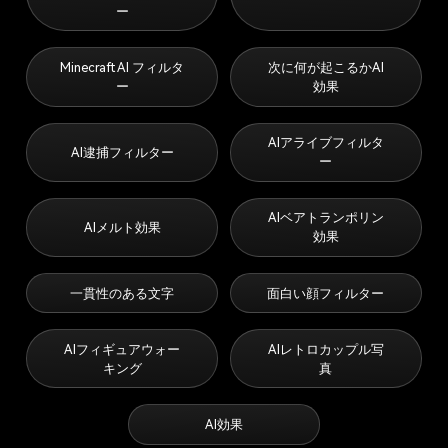
ー
Minecraft AI フィルタ
次に何が起こるかAI
ー
効果
AIアライブフィルタ
AI逮捕フィルター
ー
AIベアトランポリン
AIメルト効果
効果
一貫性のある文字
面白い顔フィルター
AIフィギュアウォー
AIレトロカップル写
キング
真
AI効果