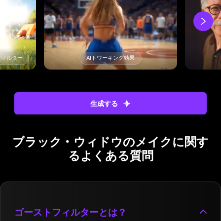
t フィルター
AIトワーキング効果
生成する
ブラック・ウィドウのメイクに関す
るよくある質問
ゴーストフィルターとは？