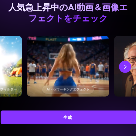
人気急上昇中のAI動画＆画像エ
フェクトをチェック
トフィルター
AIトゥワーキングエフェクト
生成