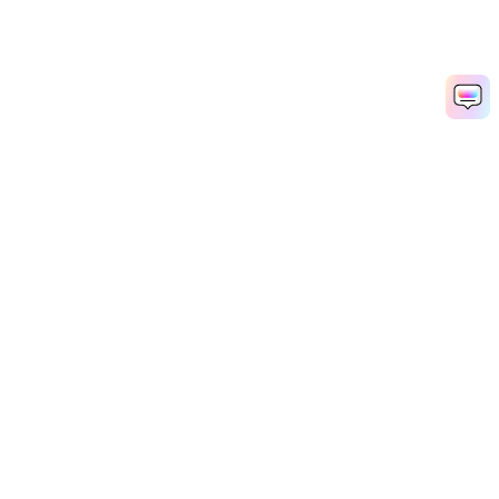
今すぐフィギュアを動かそう
Media.io Online Tools Quality Rating：
4.7 (162,357 Votes)
Popular Tools