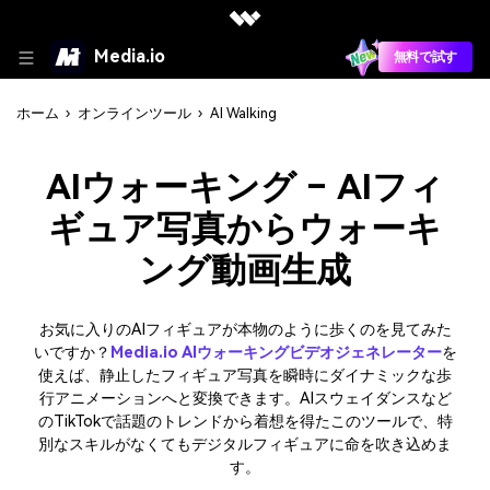
Media.io
無料で試す
ホーム
›
オンラインツール
›
AI Walking
AIウォーキング – AIフィ
ギュア写真からウォーキ
ング動画生成
お気に入りのAIフィギュアが本物のように歩くのを見てみた
いですか？
Media.io AIウォーキングビデオジェネレーター
を
使えば、静止したフィギュア写真を瞬時にダイナミックな歩
行アニメーションへと変換できます。AIスウェイダンスなど
のTikTokで話題のトレンドから着想を得たこのツールで、特
別なスキルがなくてもデジタルフィギュアに命を吹き込めま
す。