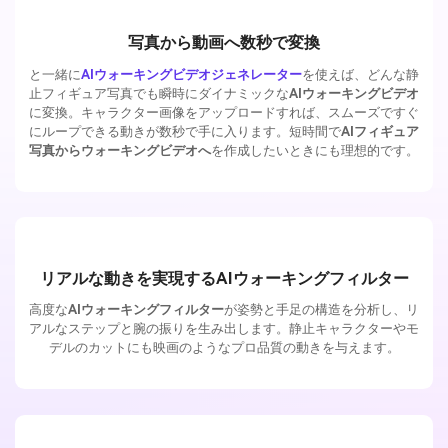
写真から動画へ数秒で変換
と一緒に
AIウォーキングビデオジェネレーター
を使えば、どんな静
止フィギュア写真でも瞬時にダイナミックな
AIウォーキングビデオ
に変換。キャラクター画像をアップロードすれば、スムーズですぐ
にループできる動きが数秒で手に入ります。短時間で
AIフィギュア
写真からウォーキングビデオへ
を作成したいときにも理想的です。
リアルな動きを実現するAIウォーキングフィルター
高度な
AIウォーキングフィルター
が姿勢と手足の構造を分析し、リ
アルなステップと腕の振りを生み出します。静止キャラクターやモ
デルのカットにも映画のようなプロ品質の動きを与えます。