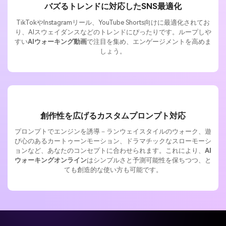
バズるトレンドに対応したSNS最適化
TikTokやInstagramリール、YouTube Shorts向けに最適化されてお
り、AIスウェイダンスなどのトレンドにぴったりです。ループしや
すい
AIウォーキング動画
で注目を集め、エンゲージメントを高めま
しょう。
創作性を広げるカスタムプロンプト対応
プロンプトでエンジンを誘導－ランウェイスタイルのウォーク、遊
び心のあるカートゥーンモーション、ドラマチックなスローモーシ
ョンなど、あなたのコンセプトに合わせられます。これにより、
AI
ウォーキングオンライン
はシンプルさと予測可能性を保ちつつ、と
ても創造的な使い方も可能です。