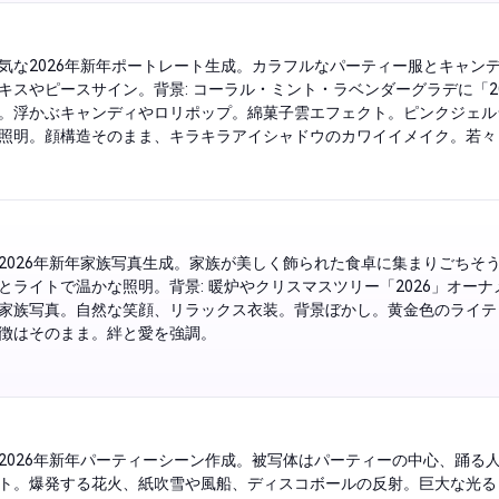
気な2026年新年ポートレート生成。カラフルなパーティー服とキャン
キスやピースサイン。背景: コーラル・ミント・ラベンダーグラデに「20
。浮かぶキャンディやロリポップ。綿菓子雲エフェクト。ピンクジェル
照明。顔構造そのまま、キラキラアイシャドウのカワイイメイク。若々
な雰囲気。
2026年新年家族写真生成。家族が美しく飾られた食卓に集まりごちそ
とライトで温かな照明。背景: 暖炉やクリスマスツリー「2026」オーナ
家族写真。自然な笑顔、リラックス衣装。背景ぼかし。黄金色のライテ
徴はそのまま。絆と愛を強調。
2026年新年パーティーシーン作成。被写体はパーティーの中心、踊る
ト。爆発する花火、紙吹雪や風船、ディスコボールの反射。巨大な光る