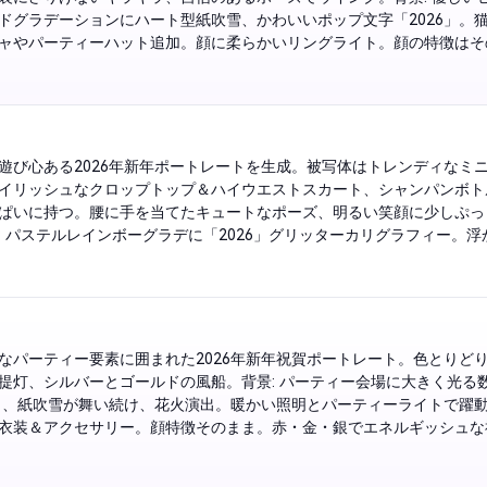
ドグラデーションにハート型紙吹雪、かわいいポップ文字「2026」。
ャやパーティーハット追加。顔に柔らかいリングライト。顔の特徴はそ
とツヤのある唇。華やかでちょっと小悪魔な雰囲気。
遊び心ある2026年新年ポートレートを生成。被写体はトレンディなミ
イリッシュなクロップトップ＆ハイウエストスカート、シャンパンボト
ぱいに持つ。腰に手を当てたキュートなポーズ、明るい笑顔に少しぷっ
: パステルレインボーグラデに「2026」グリッターカリグラフィー。浮
。ソフトなグラマーライトで曲線強調。顔を保ち、ツヤメイクとハイラ
しく魅惑的な雰囲気。
なパーティー要素に囲まれた2026年新年祝賀ポートレート。色とりど
提灯、シルバーとゴールドの風船。背景: パーティー会場に大きく光る
6」、紙吹雪が舞い続け、花火演出。暖かい照明とパーティーライトで躍
衣装＆アクセサリー。顔特徴そのまま。赤・金・銀でエネルギッシュな
ャンパントーストと賑やかさ。