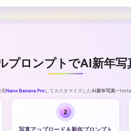
タイルプロンプトでAI新年
使用
Nano Banana Pro
してカスタマイズした
AI新年写真
—Ins
2
写真アップロード＆新年プロンプト