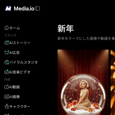
新年
ホーム
スタジオ
新年をテーマにした画像や動画を事
AIストーリー
AI広告
バイラルスタジオ
AI音楽ビデオ
作成
AI動画
AI画像
キャラクター