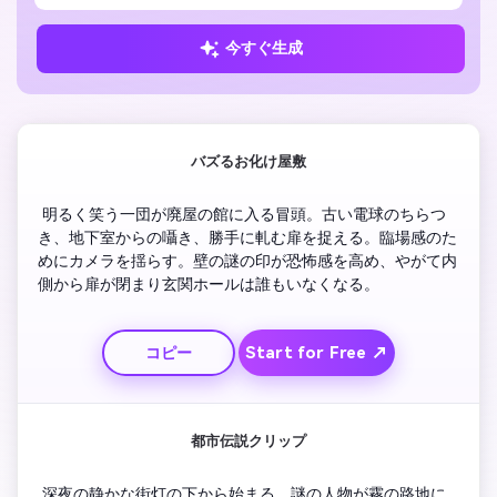
今すぐ生成
バズるお化け屋敷
 明るく笑う一団が廃屋の館に入る冒頭。古い電球のちらつ
き、地下室からの囁き、勝手に軋む扉を捉える。臨場感のた
めにカメラを揺らす。壁の謎の印が恐怖感を高め、やがて内
側から扉が閉まり玄関ホールは誰もいなくなる。
Start for Free ↗
コピー
都市伝説クリップ
 深夜の静かな街灯の下から始まる。謎の人物が霧の路地に