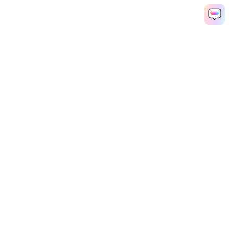
怖い動画を素早く作成
Media.io Online Tools Quality Rating：
4.7 (162,357 Votes)
Popular Tools
Solutions