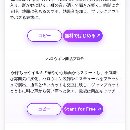
入り、影が妙に動く。町の音が消えて囁きが響く。暗闇に光
る眼、地面に落ちるスマホ。効果音を加え、ブラックアウト
でバズる結末に。
無料ではじめる ↗
コピー
ハロウィン商品プロモ
 かぼちゃやイルミの華やかな場面からスタートし、不気味
な雰囲気に変化。ハロウィン装飾やコスチュームをフラッシ
ュで演出。通常と怖いカットを交互に映し、ジャンプカット
とともに叫び声から笑い声へと繋ぐ。最後は商品キャッチコ
ピーと心に残るホラー効果音で締める。
Start for Free ↗
コピー