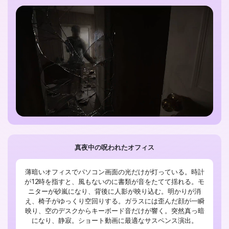
真夜中の呪われたオフィス
薄暗いオフィスでパソコン画面の光だけが灯っている。時計
が12時を指すと、風もないのに書類が音をたてて揺れる。モ
ニターが砂嵐になり、背後に人影が映り込む。明かりが消
え、椅子がゆっくり空回りする。ガラスには歪んだ顔が一瞬
映り、空のデスクからキーボード音だけが響く。突然真っ暗
になり、静寂。ショート動画に最適なサスペンス演出。