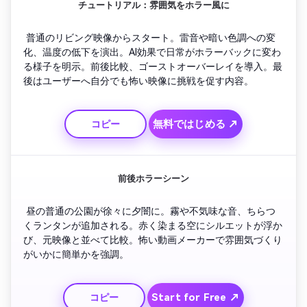
チュートリアル：雰囲気をホラー風に
 普通のリビング映像からスタート。雷音や暗い色調への変
化、温度の低下を演出。AI効果で日常がホラーバックに変わ
る様子を明示。前後比較、ゴーストオーバーレイを導入。最
後はユーザーへ自分でも怖い映像に挑戦を促す内容。
無料ではじめる ↗
コピー
前後ホラーシーン
 昼の普通の公園が徐々に夕闇に。霧や不気味な音、ちらつ
くランタンが追加される。赤く染まる空にシルエットが浮か
び、元映像と並べて比較。怖い動画メーカーで雰囲気づくり
がいかに簡単かを強調。
Start for Free ↗
コピー