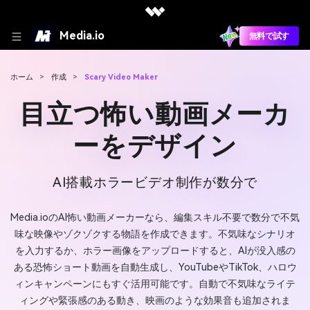
Media.io
無料で試す
ホーム
>
作成
>
Scary Video Maker
目立つ怖い動画メーカ
ーをデザイン
AI搭載ホラービデオ制作が数分で
Media.ioのAI怖い動画メーカーなら、編集スキル不要で数分で不気
味な映像やゾクゾクする物語を作成できます。不気味なシナリオ
を入力するか、ホラー画像をアップロードすると、AIが没入感の
ある恐怖ショート動画を自動生成し、YouTubeやTikTok、ハロウ
ィンキャンペーンにもすぐ活用可能です。自動で不気味なライテ
ィングや緊張感のある動き、映画のような効果音も追加されま