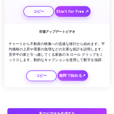
ー」などのタイムラインベースのキャプションをペアリング
します。雰囲気に合ったBGMを選びましょう。最後に、売り
Start for Free ↗
コピー
手の連絡先の詳細と、ソーシャルメディアの準備ができてい
ると感じる簡単なブランドアウトロで終わります。
市場アップデートビデオ
チャートから不動産の映像への迅速な移行から始めます。平
均価格の上昇や需要の急増などの主要な統計を説明します。
見学中の家と引っ越してくる家族の b ロール クリップをミ
ックスします。動的なキャプションを使用して数字を強調し
ます。有益でありながら親しみやすいトーンを維持してくだ
さい。最後に、視聴者があなたのウェブサイトの新しいリス
無料で始める↗
コピー
トを探索するようにガイドするCTAで終わります。
私のビデオを生成する