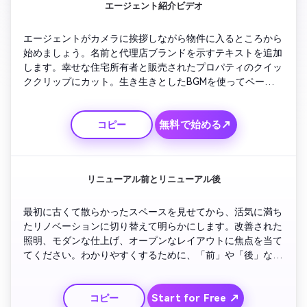
エージェント紹介ビデオ
エージェントがカメラに挨拶しながら物件に入るところから
始めましょう。名前と代理店ブランドを示すテキストを追加
します。幸せな住宅所有者と販売されたプロパティのクイッ
ククリップにカット。生き生きとしたBGMを使ってペースを
保ちましょう。エージェントがサービスと信頼について話す
クローズアップを含めます。「夢の家を見つけるのを手伝っ
無料で始める↗
コピー
てあげましょう」という大胆な CTA で最後に。
リニューアル前とリニューアル後
最初に古くて散らかったスペースを見せてから、活気に満ち
たリノベーションに切り替えて明らかにします。改善された
照明、モダンな仕上げ、オープンなレイアウトに焦点を当て
てください。わかりやすくするために、「前」や「後」など
のキャプションを追加します。スムーズなクロスフェードと
明るいトランジションを使用してください。変身力を発揮し
Start for Free ↗
コピー
たいフリッパーやインテリアデザイナーに最適です。ブラン