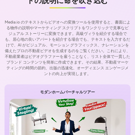
トの説明に命を吹き込む
Media.io のテキストからビデオへの変換ツールを使用すると、書面によ
る物件の説明やマーケティング スクリプトをワンクリックで見事なビ
ジュアル ストーリーに変換できます。高級ヴィラを紹介する場合で
も、居心地の良いアパートを紹介する場合でも、テキストを入力するだ
けで、AI がビジュアル、モーション グラフィックス、ナレーションを
備えたプロの不動産ビデオを生成するのをご覧ください。これにより、
不動産業者はビデオグラファーを雇うことなく、リスト全体で一貫した
ブランド コンテンツを簡単に作成できます。その結果、不動産マーケ
ティングの時間の節約、出版の迅速化、オーディエンス エンゲージメ
ントの向上が実現します。
モダンホームバーチャルツアー