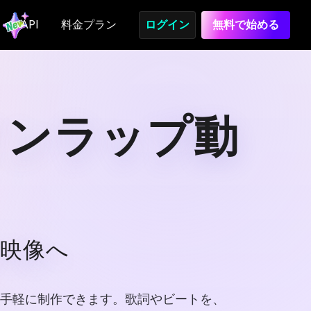
API
料金プラン
ログイン
無料で始める
インラップ動
映像へ
画を手軽に制作できます。歌詞やビートを、