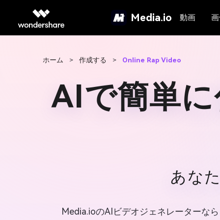
Media.io
動画
画
ホーム
>
作成する
>
Online Rap Video
AIで簡単
あな
Media.ioのAIビデオジェネレー