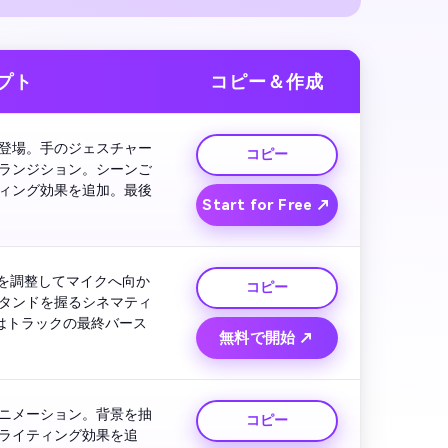
プト
コピー＆作成
登場。手のジェスチャー
コピー
ランジション。シーンご
ィング効果を追加。最後
Start for Free ↗
を調整してマイクへ向か
コピー
タンドを握るシネマティ
はトラックの最終バース
無料で開始 ↗
ニメーション。背景を抽
コピー
ライティング効果を追