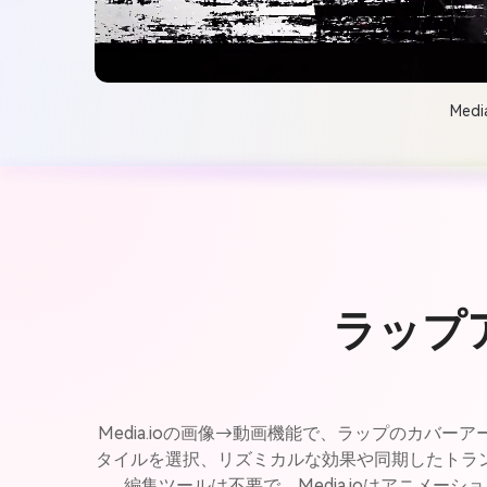
Me
ラップ
Media.ioの画像→動画機能で、ラップのカ
タイルを選択、リズミカルな効果や同期したトラ
編集ツールは不要で、Media.ioはアニメ