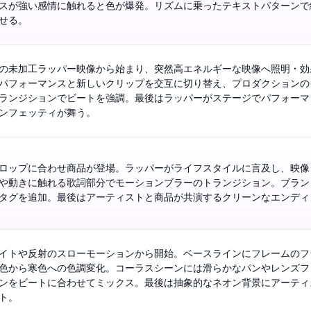
スが強い感情に触れると色が爆発。リズムに乗ったテキストパターンで
を持続させる。 
の未加工ラッパー映像から始まり、突然高エネルギーな映像へ照明・効
パフォーマンスと新しいクリップを交互に切り替え、プロダクションのグ
ランジションでビートを強調。最後はラッパーがステージでパフォーマ
ット、コンフェッティが舞う。 
ロップに合わせ商品が登場。ラッパーがライフスタイルに言及し、映像
や動きに触れる歌詞部分でモーションブラーのトランジション。ブラン
イトや反射のスローモーションから開始。ベースラインにフレームのフ
色から寒色への色調変化。コーラスシーンには滑らかなパンやレンズフ
ンをビートに合わせてミックス。最後は抽象的なネオン背景にアーティ
ームアウト。 