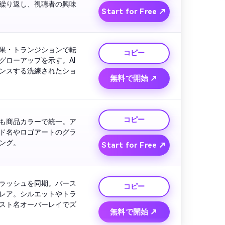
繰り返し、視聴者の興味
Start for Free ↗
果・トランジションで転
コピー
ローアップを示す。AI
ンスする洗練されたショ
無料で開始 ↗
コピー
も商品カラーで統一。ア
ド名やロゴアートのグラ
フィティタグを追加。最後はアーティストと商品が共演するクリーンなエンディング。 
Start for Free ↗
ラッシュを同期。バース
コピー
レア。シルエットやトラ
スト名オーバーレイでズ
無料で開始 ↗