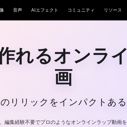
像
音声
AIエフェクト
コミュニティ
リソース
に作れるオンラ
画
たのリリックをインパクトある
ターなら、編集経験不要でプロのようなオンラインラップ動