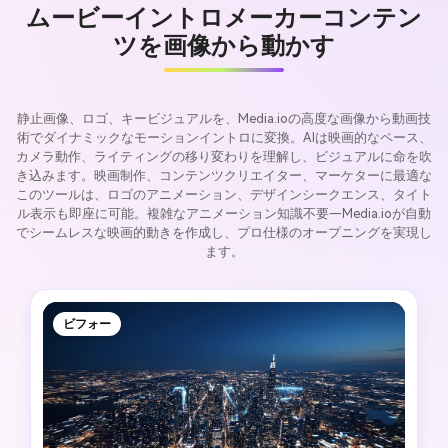
ムービーイントロメーカーコンテン
ツを画像から動かす
静止画像、ロゴ、キービジュアルを、Media.ioの高度な画像から動画技
術でダイナミックなモーションイントロに変換。AIは映画的なペース、
カメラ動作、ライティングの移り変わりを理解し、ビジュアルに命を吹
き込みます。映画制作、コンテンツクリエイター、マーケターに最適な
このツールは、ロゴのアニメーション、デザインシークエンス、タイト
ル表示も即座に可能。複雑なアニメーション知識不要—Media.ioが自動
でシームレスな映画的動きを作成し、プロ仕様のオープニングを実現し
ます。
ビフォー