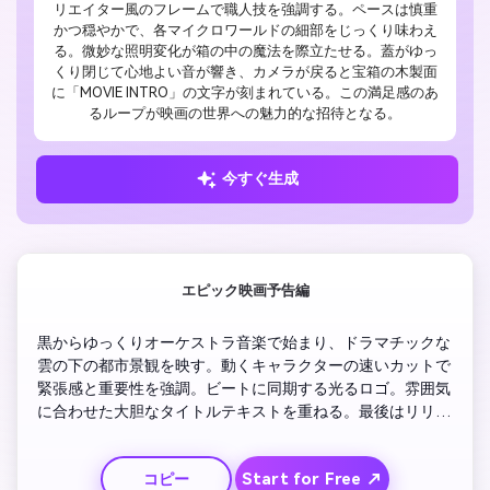
リエイター風のフレームで職人技を強調する。ペースは慎重
かつ穏やかで、各マイクロワールドの細部をじっくり味わえ
る。微妙な照明変化が箱の中の魔法を際立たせる。蓋がゆっ
くり閉じて心地よい音が響き、カメラが戻ると宝箱の木製面
に「MOVIE INTRO」の文字が刻まれている。この満足感のあ
るループが映画の世界への魅力的な招待となる。
今すぐ生成
エピック映画予告編
黒からゆっくりオーケストラ音楽で始まり、ドラマチックな
雲の下の都市景観を映す。動くキャラクターの速いカットで
緊張感と重要性を強調。ビートに同期する光るロゴ。雰囲気
に合わせた大胆なタイトルテキストを重ねる。最後はリリー
ス日を明かすフェードアウトで期待を盛り上げる。
Start for Free ↗
コピー