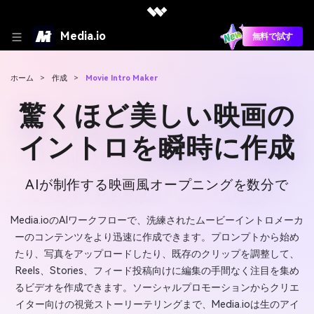
Media.io
無料で試す
ホーム
>
作成
>
Movie Intro Maker
驚くほど美しい映画の
イントロを瞬時に作成
AIが制作する映画風オープニングを数分で
Media.ioのAIワークフローで、洗練されたムービーイントロメーカ
ーのコンテンツをより迅速に作成できます。プロンプトから始め
たり、写真をアップロードしたり、既存のクリップを調整して、
Reels、Stories、フィード投稿向けに編集の手間なく注目を集め
るビデオを作成できます。ソーシャルプロモーションからクリエ
イター向けの視覚ストーリーテリングまで、Media.ioは生のアイ